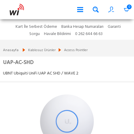
0
Kart İle Serbest Ödeme
Banka Hesap Numaraları
Garanti
Sorgu
Havale Bildirimi
0 262 644 66 63
Anasayfa
Kablosuz Ürünler
Access Pointler
UAP-AC-SHD
UBNT Ubiquiti UniFi UAP AC SHD / WAVE 2