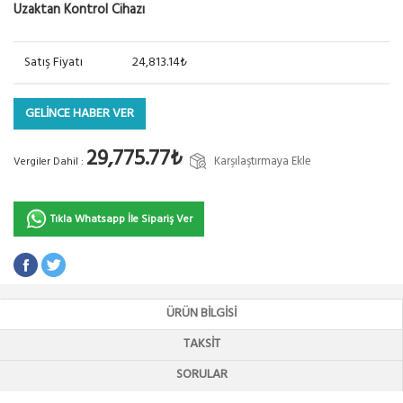
Uzaktan Kontrol Cihazı
Satış Fiyatı
24,813.14₺
GELİNCE HABER VER
29,775.77₺
Karşılaştırmaya Ekle
Vergiler Dahil :
Tıkla Whatsapp İle Sipariş Ver
ÜRÜN BILGISI
TAKSIT
SORULAR