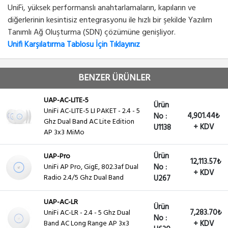
UniFi, yüksek performanslı anahtarlamaların, kapıların ve
diğerlerinin kesintisiz entegrasyonu ile hızlı bir şekilde Yazılım
Tanımlı Ağ Oluşturma (SDN) çözümüne genişliyor.
Unifi Karşılatırma Tablosu İçin Tıklayınız
BENZER ÜRÜNLER
UAP-AC-LITE-5
Ürün
UniFi AC-LITE-5 LI PAKET - 2.4 - 5
4,901.44₺
No :
Ghz Dual Band AC Lite Edition
+ KDV
U1138
AP 3x3 MiMo
Ürün
UAP-Pro
12,113.57₺
UniFi AP Pro, GigE, 802.3af Dual
No :
+ KDV
Radio 2.4/5 Ghz Dual Band
U267
UAP-AC-LR
Ürün
7,283.70₺
UniFi AC-LR - 2.4 - 5 Ghz Dual
No :
Band AC Long Range AP 3x3
+ KDV