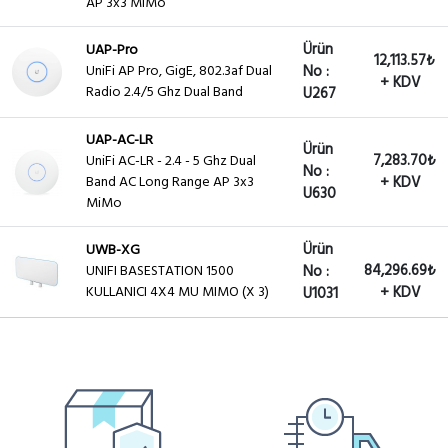
AP 3x3 MiMo
Ürün
UAP-Pro
12,113.57₺
UniFi AP Pro, GigE, 802.3af Dual
No :
+ KDV
Radio 2.4/5 Ghz Dual Band
U267
UAP-AC-LR
Ürün
7,283.70₺
UniFi AC-LR - 2.4 - 5 Ghz Dual
No :
Band AC Long Range AP 3x3
+ KDV
U630
MiMo
Ürün
UWB-XG
84,296.69₺
UNIFI BASESTATION 1500
No :
KULLANICI 4X4 MU MIMO (X 3)
+ KDV
U1031
UAP-AC-LR-5
Ürün
5,451.61₺
UniFi AC-LR - 2.4 - 5 Ghz Dual
No :
Band AC Long Range AP 5 Li
+ KDV
U1137
Paket 3x3 MiMo