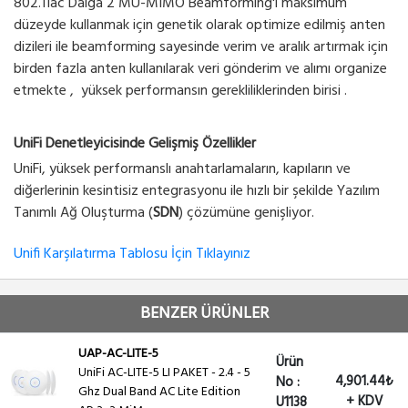
802.11ac Dalga 2 MU-MIMO Beamforming'i maksimum
düzeyde kullanmak için genetik olarak optimize edilmiş anten
dizileri ile beamforming sayesinde verim ve aralık artırmak için
birden fazla anten kullanılarak veri gönderim ve alımı organize
etmekte , yüksek performansın gerekliliklerinden birisi .
UniFi Denetleyicisinde Gelişmiş Özellikler
UniFi, yüksek performanslı anahtarlamaların, kapıların ve
diğerlerinin kesintisiz entegrasyonu ile hızlı bir şekilde Yazılım
Tanımlı Ağ Oluşturma (
SDN
) çözümüne genişliyor.
Unifi Karşılatırma Tablosu İçin Tıklayınız
BENZER ÜRÜNLER
UAP-AC-LITE-5
Ürün
UniFi AC-LITE-5 LI PAKET - 2.4 - 5
4,901.44₺
No :
Ghz Dual Band AC Lite Edition
+ KDV
U1138