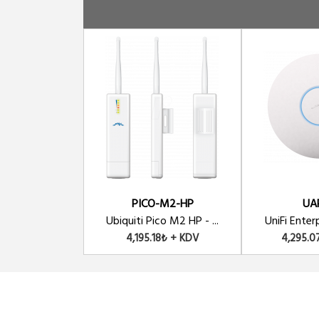
UniFi AC-PRO - 2.4 - 5 Ghz Dual Ban
UAP-AC-LR-5
UniFi AC-LR - 2.4 - 5 Ghz Dual Band A
UAP-AC-PRO-5
UniFi AC-PRO - 2.4 - 5 Ghz Dual Band
UAP-AC-HD-5
UBIQUITI UAP-AC-HD 802.11ac 2,4 GHz 
PICO-M2-HP
UA
Ubiquiti Pico M2 HP - ...
UniFi Enterp
4,195.18₺ + KDV
4,295.0