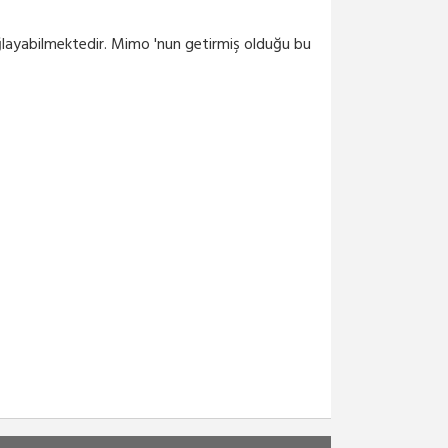
UniFi AC-EDU - 2.4 - 5 G...
19,427.69₺ + KDV
ğlayabilmektedir. Mimo 'nun getirmiş olduğu bu
UAP-AC-LR
UniFi AC-LR - 2.4 - 5 Gh...
7,273.20₺ + KDV
UAP-AC-PRO
UniFi AC-PRO - 2.4 - 5 ...
8,970.28₺ + KDV
UAP-AC-HD
UBIQUITI UAP-AC-HD 802.1...
16,970.80₺ + KDV
UAP-AC-PRO-E