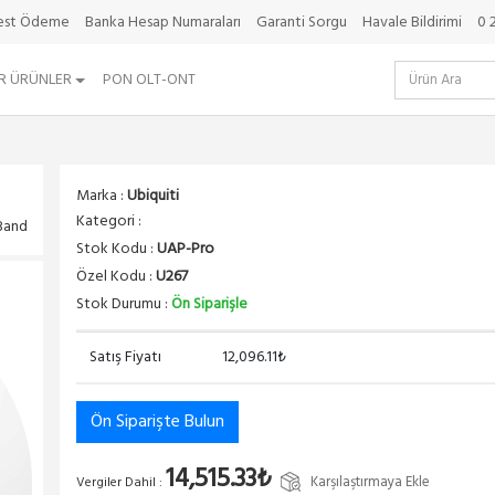
best Ödeme
Banka Hesap Numaraları
Garanti Sorgu
Havale Bildirimi
0 
R ÜRÜNLER
PON OLT-ONT
Marka :
Ubiquiti
Kategori :
 Band
Stok Kodu :
UAP-Pro
Özel Kodu :
U267
Stok Durumu :
Ön Siparişle
Satış Fiyatı
12,096.11₺
Ön Siparişte Bulun
14,515.33₺
Karşılaştırmaya Ekle
Vergiler Dahil :