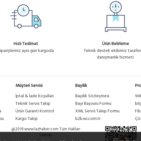
Hızlı Teslimat
Ürün Belirleme
iparişleriniz aynı gün kargoda
Teknik destek ekibimiz tarafı
danışmanlık hizmeti
Müşteri Servisi
Bayilik
Pro
İptal & İade Koşulları
Bayilik Sözleşmesi
Wi
a
Teknik Servis Takip
Bayi Başvuru Formu
bil
a
Ürün Garanti Kontrol
XML Servis Talep Formu
Fib
su
Kargo Takip
b2b.wi.com.tr
Çöz
@2019 www.lazhaber.com Tüm Hakları
Saklıdır.