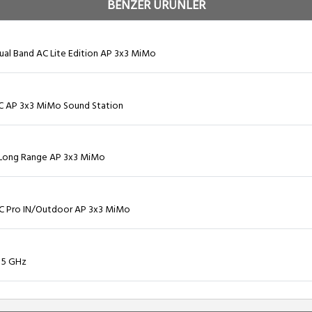
BENZER ÜRÜNLER
 Dual Band AC Lite Edition AP 3x3 MiMo
 AC AP 3x3 MiMo Sound Station
AC Long Range AP 3x3 MiMo
 AC Pro IN/Outdoor AP 3x3 MiMo
 5 GHz