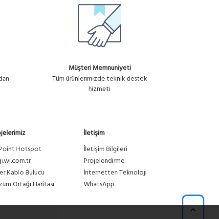
Müşteri Memnuniyeti
ndan
Tüm ürünlerimizde teknik destek
hizmeti
jelerimiz
İletişim
Point Hotspot
İletişim Bilgileri
gi.wi.com.tr
Projelendirme
er Kablo Bulucu
İnternetten Teknoloji
üm Ortağı Haritası
WhatsApp