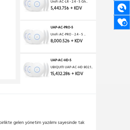
UniFi AC-LR - 2.4 - 5 Gh...
5,443.75₺ + KDV
0
UAP-AC-PRO-5
UniFi AC-PRO - 2.4 - 5 ...
8,000.52₺ + KDV
UAP-AC-HD-5
UBIQUITI UAP-AC-HD 802.1...
15,432.28₺ + KDV
UAP-AC-LITE-5
UniFi AC-LITE-5 LI PAKET...
4,894.38₺ + KDV
e birlikte gelen yönetim yazılımı sayesinde tak
UAP-AC-EDU