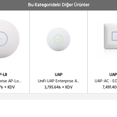
d AC Pro IN/Outdoor AP 3x3 MiMo - POE ADAPTÖRSÜZ
Bu Kategorideki Diğer Ürünler
C Long Range AP 5 Li Paket 3x3 MiMo
 AC Pro IN/Outdoor AP 3x3 MiMo 5 LI PAKET
5 GHz -5 PACK - POE SIZ
P-LR
UAP
UAP
rise AP-Lo...
UniFi UAP Enterprise A...
UAP-AC - EO
7₺ + KDV
3,795.64₺ + KDV
7,491.4