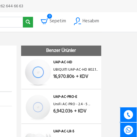
UniFi AC-LR - 2.4 - 5 Gh...
262 644 66 63
7,273.20₺ + KDV
0
Sepetim
Hesabım
UAP-AC-PRO
UniFi AC-PRO - 2.4 - 5 ...
8,970.28₺ + KDV
Benzer Ürünler
UAP-AC-HD
UBIQUITI UAP-AC-HD 802.1...
16,970.80₺ + KDV
UAP-AC-PRO-E
UniFi AC-PRO - 2.4 - 5 ...
6,942.03₺ + KDV
UAP-AC-LR-5