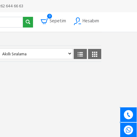
262 644 66 63
0
Sepetim
Hesabım