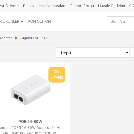
best Ödeme
Banka Hesap Numaraları
Garanti Sorgu
Havale Bildirimi
0 
R ÜRÜNLER
PON OLT-ONT
 Adaptör
Gigabit PoE - 54V
ÖN
SİPARİŞ
POE-54-80W
biquiti POE 54V-80W Adaptor 54 Volt
- 80 Watt 1480mA 10/100/1000...