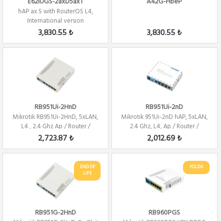
E62iUGS-2axD5axT
A42G-HbeP
hAP ax S with RouterOS L4,
International version
3,830.55 ₺
3,830.55 ₺
RB951Ui-2HnD
RB951Ui-2nD
Mikrotik RB951Ui-2HnD, 5xLAN,
Mikrotik 951Ui-2nD hAP, 5xLAN,
L4 , 2.4 Ghz Ap / Router /
2.4 Ghz, L4, Ap / Router /
Firewall ...
Firewal...
2,723.87 ₺
2,012.69 ₺
END OF
YOLDA
LIFE
RB951G-2HnD
RB960PGS