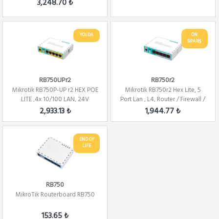
3,248.70 ₺
YOLDA
ÖN
SİPARİŞ
RB750UPr2
RB750r2
Mikrotik RB750P-UP r2 HEX POE
Mikrotik RB750r2 Hex Lite, 5
LITE ,4x 10/100 LAN, 24V
Port Lan , L4, Router / Firewall /
Passive P...
H...
2,933.13 ₺
1,944.77 ₺
END OF
LIFE
RB750
MikroTik Routerboard RB750
153.65 ₺