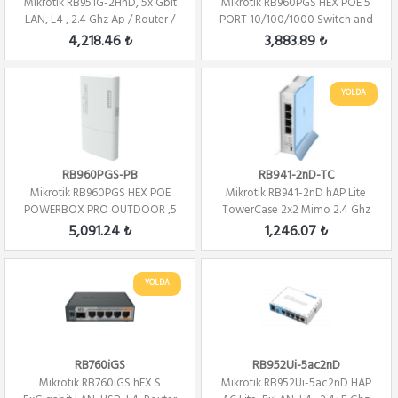
Mikrotik RB951G-2HnD, 5x Gbit
Mikrotik RB960PGS HEX POE 5
LAN, L4 , 2.4 Ghz Ap / Router /
PORT 10/100/1000 Switch and
Fire...
Router POE...
4,218.46 ₺
3,883.89 ₺
YOLDA
RB960PGS-PB
RB941-2nD-TC
Mikrotik RB960PGS HEX POE
Mikrotik RB941-2nD hAP Lite
POWERBOX PRO OUTDOOR ,5
TowerCase 2x2 Mimo 2.4 Ghz
PORT 10/100/100...
802.b/...
5,091.24 ₺
1,246.07 ₺
YOLDA
RB760iGS
RB952Ui-5ac2nD
Mikrotik RB760iGS hEX S
Mikrotik RB952Ui-5ac2nD HAP