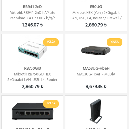
RB941-2nD
E50UG
Mikrotik RB941-2nD hAP Lite
Mikrotik HEX (Yeni) 5xGigabit
2x2 Mimo 2.4 Ghz 802.b/g/n
LAN, USB, L4, Router / Firewall /
Wifi ...
H...
1,246.07 ₺
2,860.79 ₺
YOLDA
YOLDA
RB750Gr3
MA53UG-HbeH
Mikrotik RB750Gr3 HEX
MA53UG-HbeH - MEDİA
5xGigabit LAN, USB, L4, Router
/ Firewall / ...
2,860.79 ₺
8,679.35 ₺
YOLDA