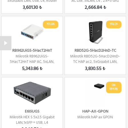
5xGigabit LAN, USB, L4, Router
AC Lite, 5xLAN, L4 , 2.4+5 Ghz
/ Firewall ...
Ap / Ro...
3,601.30 ₺
2,666.84 ₺
YOLDA
YOLDA
RB962UiGS-5HacT2HnT
RBD52G-5HacD2HnD-TC
Mikrotik RB962UiGS-
Mikrotik RBD52G-5HacD2HnD-
5HacT2HnT HAP AC, 5xLAN,
TC HAP ac2, 5xGigabit LAN,
2.4+5 Ghz 3x3 Mimo ,A...
2.4+5 Ghz 2x...
5,343.86 ₺
3,830.55 ₺
ÖN
SİPARİŞ
E60iUGS
HAP-AX-GPON
Mikrotik HEX S 5x2.5 Gigabit
Mikrotik hAP ax GPON
LAN,1xSFP + USB, L4