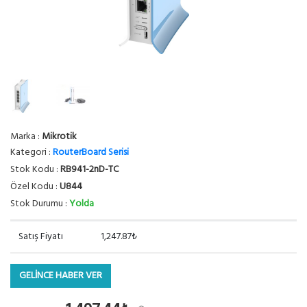
Marka :
Mikrotik
Kategori :
RouterBoard Serisi
Stok Kodu :
RB941-2nD-TC
Özel Kodu :
U844
Stok Durumu :
Yolda
Satış Fiyatı
1,247.87₺
GELİNCE HABER VER