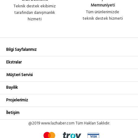
Repeater+Access Point+Bridge
U808
Memnuniyeti
Teknik destek ekibimiz
Kablosu...
Tüm ürünlerimizde
tarafından danışmanlık
teknik destek hizmeti
hizmeti
Bilgi Sayfalarımız
Ekstralar
Müşteri Servisi
Bayilik
Projelerimiz
İletişim
@2019 www.lazhaber.com Tüm Hakları Saklıdır.