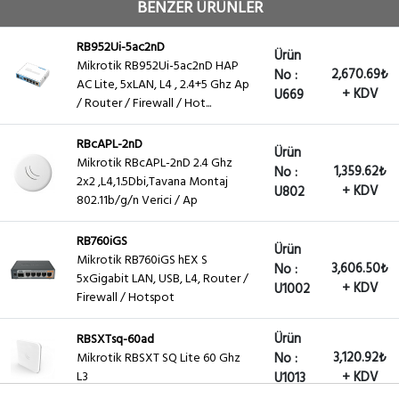
BENZER ÜRÜNLER
RB952Ui-5ac2nD
Ürün
Mikrotik RB952Ui-5ac2nD HAP
2,670.69₺
No :
AC Lite, 5xLAN, L4 , 2.4+5 Ghz Ap
+ KDV
U669
/ Router / Firewall / Hot...
RBcAPL-2nD
Ürün
Mikrotik RBcAPL-2nD 2.4 Ghz
1,359.62₺
No :
2x2 ,L4,1.5Dbi,Tavana Montaj
+ KDV
U802
802.11b/g/n Verici / Ap
RB760iGS
Ürün
Mikrotik RB760iGS hEX S
3,606.50₺
No :
5xGigabit LAN, USB, L4, Router /
+ KDV
U1002
Firewall / Hotspot
Ürün
RBSXTsq-60ad
3,120.92₺
Mikrotik RBSXT SQ Lite 60 Ghz
No :
L3
+ KDV
U1013