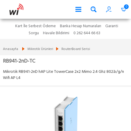
0
Kart İle Serbest Ödeme
Banka Hesap Numaraları
Garanti
Sorgu
Havale Bildirimi
0 262 644 66 63
Anasayfa
Mikrotik Ürünleri
RouterBoard Serisi
RB941-2nD-TC
Mikrotik RB941-2nD hAP Lite TowerCase 2x2 Mimo 2.4 Ghz 802.b/g/n
Wifi AP L4