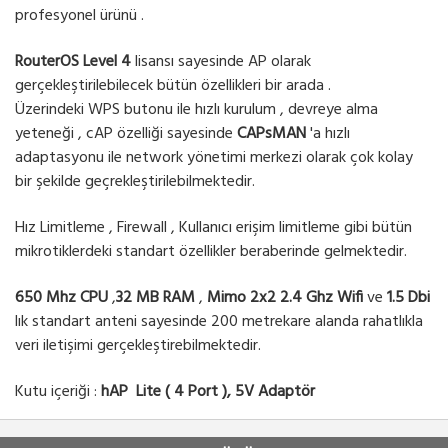
profesyonel ürünü .
RouterOS Level 4
lisansı sayesinde AP olarak
gerçekleştirilebilecek bütün özellikleri bir arada .
Üzerindeki WPS butonu ile hızlı kurulum , devreye alma
yeteneği , cAP özelliği sayesinde
CAPsMAN
'a hızlı
adaptasyonu ile network yönetimi merkezi olarak çok kolay
bir şekilde geçrekleştirilebilmektedir.
Hız Limitleme , Firewall , Kullanıcı erişim limitleme gibi bütün
mikrotiklerdeki standart özellikler beraberinde gelmektedir.
650 Mhz CPU
,
32 MB RAM
,
Mimo 2x2 2.4 Ghz Wifi
ve
1.5 Dbi
lık standart anteni sayesinde 200 metrekare alanda rahatlıkla
veri iletişimi gerçekleştirebilmektedir.
Kutu içeriği :
hAP Lite ( 4 Port ), 5V Adaptör