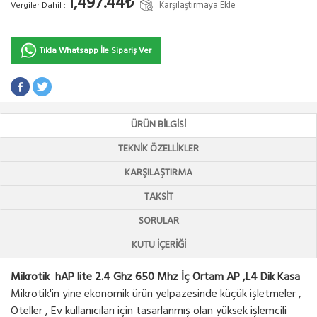
1,497.44₺
Karşılaştırmaya Ekle
Vergiler Dahil :
Tıkla Whatsapp İle Sipariş Ver
ÜRÜN BILGISI
TEKNIK ÖZELLIKLER
KARŞILAŞTIRMA
TAKSIT
SORULAR
KUTU İÇERIĞI
Mikrotik hAP lite 2.4 Ghz 650 Mhz İç Ortam AP ,L4 Dik Kasa
Mikrotik'in yine ekonomik ürün yelpazesinde küçük işletmeler ,
Oteller , Ev kullanıcıları için tasarlanmış olan yüksek işlemcili