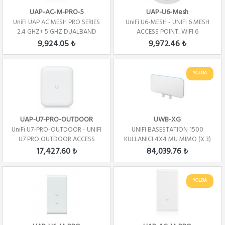
UAP-AC-M-PRO-5
UAP-U6-Mesh
UniFi UAP AC MESH PRO SERIES
UniFi U6-MESH - UNIFI 6 MESH
2.4 GHZ+ 5 GHZ DUALBAND
ACCESS POINT, WIFI 6
5PACK
9,924.05 ₺
9,972.46 ₺
YOLDA
UAP-U7-PRO-OUTDOOR
UWB-XG
UniFi U7-PRO-OUTDOOR - UNIFI
UNIFI BASESTATION 1500
U7 PRO OUTDOOR ACCESS
KULLANICI 4X4 MU MIMO (X 3)
POINT, WIFI 7
17,427.60 ₺
84,039.76 ₺
YOLDA