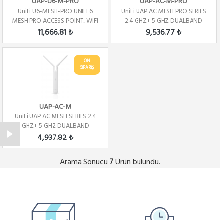
UAP-U6-M-PRO
UAP-AC-M-PRO
UniFi U6-MESH-PRO UNIFI 6
UniFi UAP AC MESH PRO SERIES
MESH PRO ACCESS POINT, WIFI
2.4 GHZ+ 5 GHZ DUALBAND
6
11,666.81 ₺
9,536.77 ₺
ÖN
SİPARİŞ
UAP-AC-M
UniFi UAP AC MESH SERIES 2.4
GHZ+ 5 GHZ DUALBAND
4,937.82 ₺
Arama Sonucu
Ürün bulundu.
7