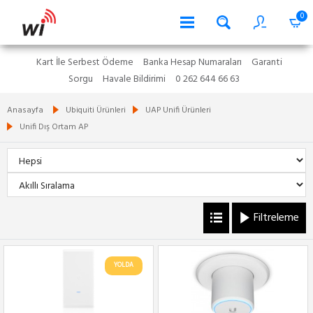
0
Kart İle Serbest Ödeme
Banka Hesap Numaraları
Garanti
Sorgu
Havale Bildirimi
0 262 644 66 63
Anasayfa
Ubiquiti Ürünleri
UAP Unifi Ürünleri
Unifi Dış Ortam AP
Filtreleme
YOLDA