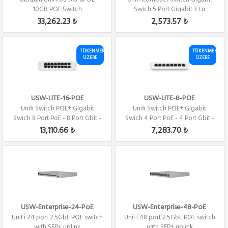
10GB POE Switch
Swich 5 Port Gigabit 3 Lü
33,262.23 ₺
2,573.57 ₺
TÜKENMEK
TÜKENMEK
ÜZERE
ÜZERE
USW-LITE-16-POE
USW-LITE-8-POE
Unifi Switch POE+ Gigabit
Unifi Switch POE+ Gigabit
Swich 8 Port PoE - 8 Port Gbit -
Swich 4 Port PoE - 4 Port Gbit -
16 Port
8 Port
13,110.66 ₺
7,283.70 ₺
USW-Enterprise-24-PoE
USW-Enterprise-48-PoE
UniFi 24 port 2.5GbE POE switch
UniFi 48 port 2.5GbE POE switch
with SFP+ uplink
with SFP+ uplink