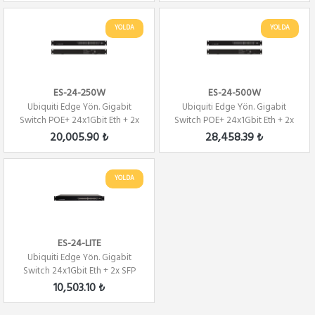
YOLDA
YOLDA
ES-24-250W
ES-24-500W
Ubiquiti Edge Yön. Gigabit
Ubiquiti Edge Yön. Gigabit
Switch POE+ 24x1Gbit Eth + 2x
Switch POE+ 24x1Gbit Eth + 2x
SFP 250...
SFP 500...
20,005.90 ₺
28,458.39 ₺
YOLDA
ES-24-LITE
Ubiquiti Edge Yön. Gigabit
Switch 24x1Gbit Eth + 2x SFP
10,503.10 ₺