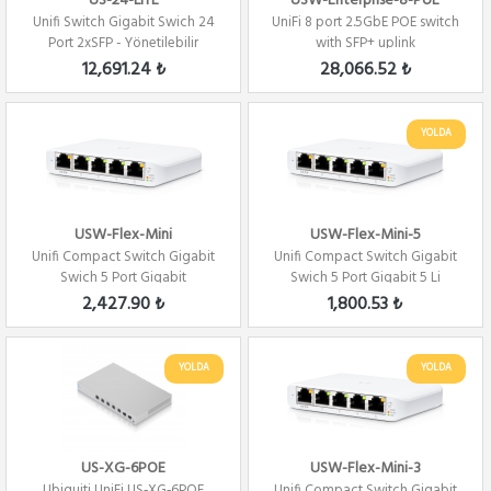
US-24-LITE
USW-Enterprise-8-PoE
Unifi Switch Gigabit Swich 24
UniFi 8 port 2.5GbE POE switch
Port 2xSFP - Yönetilebilir
with SFP+ uplink
12,691.24 ₺
28,066.52 ₺
YOLDA
USW-Flex-Mini
USW-Flex-Mini-5
Unifi Compact Switch Gigabit
Unifi Compact Switch Gigabit
Swich 5 Port Gigabit
Swich 5 Port Gigabit 5 Li
2,427.90 ₺
1,800.53 ₺
YOLDA
YOLDA
US-XG-6POE
USW-Flex-Mini-3
Ubiquiti UniFi US‑XG‑6POE
Unifi Compact Switch Gigabit