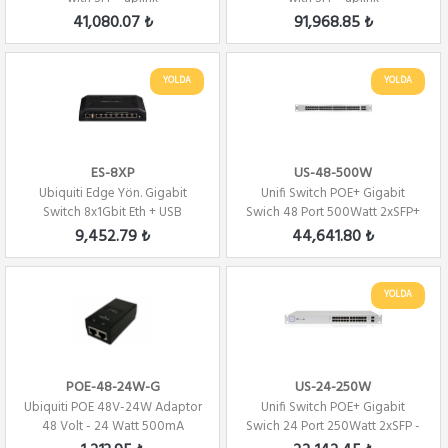
41,080.07 ₺
91,968.85 ₺
YOLDA
YOLDA
ES-8XP
US-48-500W
Ubiquiti Edge Yön. Gigabit
Unifi Switch POE+ Gigabit
Switch 8x1Gbit Eth + USB
Swich 48 Port 500Watt 2xSFP+
150Watt
2xSFP Yönet...
9,452.79 ₺
44,641.80 ₺
YOLDA
POE-48-24W-G
US-24-250W
Ubiquiti POE 48V-24W Adaptor
Unifi Switch POE+ Gigabit
48 Volt - 24 Watt 500mA
Swich 24 Port 250Watt 2xSFP -
Gigabit
Yönetilebi...