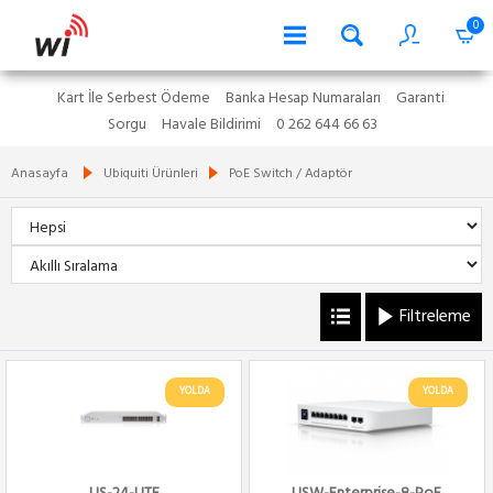
0
Kart İle Serbest Ödeme
Banka Hesap Numaraları
Garanti
Sorgu
Havale Bildirimi
0 262 644 66 63
Anasayfa
Ubiquiti Ürünleri
PoE Switch / Adaptör
Filtreleme
YOLDA
YOLDA