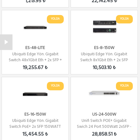
1,213.95 ₺
22,142.45 ₺
YOLDA
YOLDA
ES-48-LITE
ES-8-150W
Ubiquiti Edge Yön. Gigabit
Ubiquiti Edge Yön. Gigabit
Switch 48x1Gbit Eth + 2x SFP +
Switch 8x1Gbit Eth + 2x SFP
2x SFP+
150Watt
19,255.67 ₺
10,503.10 ₺
YOLDA
YOLDA
ES-16-150W
US-24-500W
Ubiquiti Edge Yön. Gigabit
Unifi Switch POE+ Gigabit
Switch PoE+ 2x SFP 150WATT
Swich 24 Port 500Watt 2xSFP -
Yönetilebi...
15,454.55 ₺
28,858.51 ₺