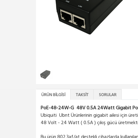
ÜRÜN BILGISI
TAKSIT
SORULAR
PoE-48-24W-G 48V 0.5A 24Watt Gigabit P
Ubiquiti Ubnt Ürünlerinin gigabit ailesi için üret
48 Volt - 24 Watt ( 0.5A ) çıkış gücü üretmekte
Bu ürün 802.3af/at destekli cihazlarda kullanıl