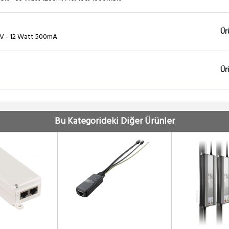
Ür
4V - 12 Watt 500mA
Ür
Ür
ATT ( 100MBIT)
Bu Kategorideki Diğer Ürünler
Ür
OR
Ür
Ür
olt - 24 Watt 500mA Gigabit