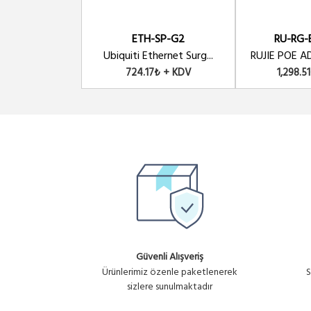
POE-48-24W
ETH-SP-G2
RU-RG-
Ubiquiti POE 48V-24W Adaptor 48 V
Ubiquiti Ethernet Surg...
RUJIE POE A
724.17₺ + KDV
1,298.5
Güvenli Alışveriş
Ürünlerimiz özenle paketlenerek
S
sizlere sunulmaktadır