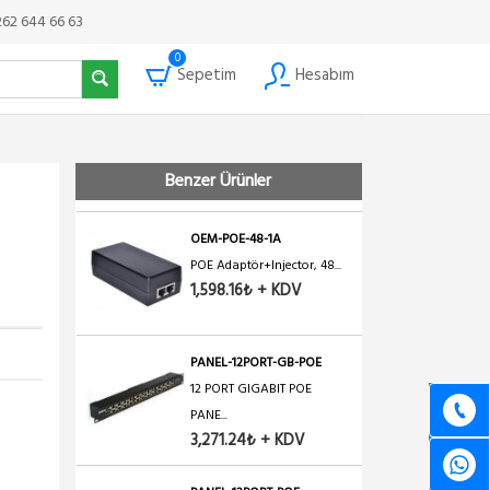
Ubiquiti POE 24V-12 GIGA...
262 644 66 63
973.88₺ + KDV
0
Sepetim
Hesabım
POW-24V2A
Winet Adaptör 24V 2A 48...
1,098.74₺ + KDV
Benzer Ürünler
OEM-POE-48-1A
POE Adaptör+Injector, 48...
1,598.16₺ + KDV
PANEL-12PORT-GB-POE
12 PORT GIGABIT POE
PANE...
3,271.24₺ + KDV