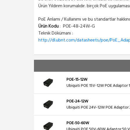
Ürün Yıldırım korumalıdır. birçok PoE uygulaması
PoE Anlamı / Kullanımı ve bu standartlar hakkın
Ürün Kodu
: POE-48-24W-G
Teknik Dökümanı :
http://dl.ubnt.com/datasheets/poe/PoE_Ada
POE-15-12W
Ubiquiti POE 15V-12W POE Adaptor 
POE-24-12W
Ubiquiti POE 24V-12W POE Adaptor 
POE-50-60W
Ubiquiti POE 50V-60W Adaptor 50 V