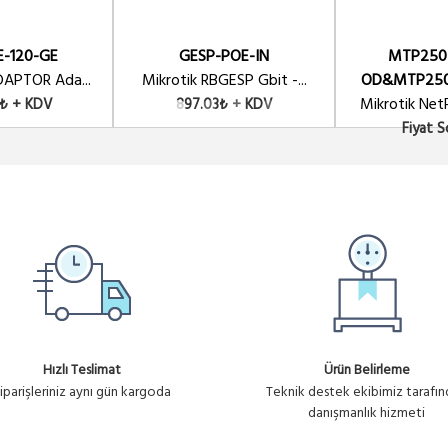
E-120-GE
GESP-POE-IN
MTP250
Ür
olt - 24 Watt 500mA 10/100Mbit
DAPTOR Ada...
Mikrotik RBGESP Gbit -...
OD&MTP250
Mikrotik Net
1₺ + KDV
897.03₺ + KDV
Fiyat 
Hızlı Teslimat
Ürün Belirleme
iparişleriniz aynı gün kargoda
Teknik destek ekibimiz tarafı
danışmanlık hizmeti