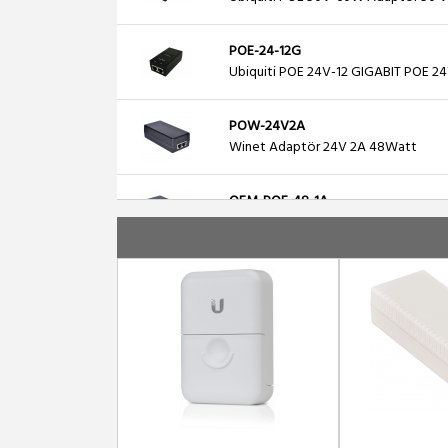
POE-24-12G
Ubiquiti POE 24V-12 GIGABIT POE 2
POW-24V2A
Winet Adaptör 24V 2A 48Watt
OEM-POE-48-1A
POE Adaptör+Injector, 48V 1A 48 W
PANEL-12PORT-GB-POE
12 PORT GIGABIT POE PANEL INJECT
PANEL-12PORT-POE
12 PORT POE PANEL INJECTOR
POE-48-24W-G
Ubiquiti POE 48V-24W Adaptor 48 V