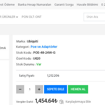
best Ödeme
Banka Hesap Numaraları
Garanti Sorgu
Havale Bildirimi
0 
R ÜRÜNLER
PON OLT-ONT
Marka :
Ubiquiti
Kategori :
Poe ve Adaptörler
00mA
Stok Kodu :
POE-48-24W-G
Özel Kodu :
U620
Stok Durumu :
Var
Satış Fiyatı
1,212.20₺
SEPETE EKLE
HEMEN AL
1,454.64₺
Karşılaştırmaya Ekle
Vergiler Dahil :