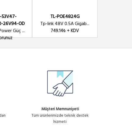
POE-48-24W
-53V47-
TL-POE4824G
WINET-POE
Ubiquiti POE 48V-24W Ada...
ün No : U678
1,523.25₺ + KDV
-26V94-OD
Tp-link 48V 0.5A Gigab...
1,523.25₺ + KDV
POE 24V-24W A
Power Güç ...
749.14₺ + KDV
249.71₺
Sorunuz
Müşteri Memnuniyeti
ndan
Tüm ürünlerimizde teknik destek
hizmeti