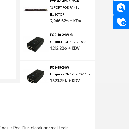
PANEL-12PORT-POE
12 PORT POE PANEL
INJECTOR
2,946.62₺ + KDV
0
POE-48-24W-G
Ubiquiti POE 48V-24W Ada...
1,212.20₺ + KDV
POE-48-24W
Ubiquiti POE 48V-24W Ada...
1,523.25₺ + KDV
POE-15-12W
Ubiquiti POE 15V-12W POE...
84.14₺ + KDV
 Poe+ / Poe Plus olarak geçmektedir .