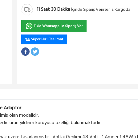
11
Saat
30
Dakika
İçinde Sipariş Verirseniz Kargoda
Tıkla Whatsapp İle Sipariş Ver
Süper Hızlı Teslimat
oe Adaptör
ilmiş olan modelidir.
dir. ürün yıldırım koruyucu özelliği bulunmaktadır .
amak üzere tasarlanmıştır. Voltaj Gerilimi 48 Volt , 1 Amper ( 48W )