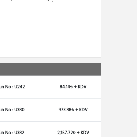
POE-24-12W
Ubiquiti POE 24V-12W POE...
973.88₺ + KDV
POE-50-60W
Ubiquiti POE 50V-60W Ada...
2,157.72₺ + KDV
POE-24-12G
Ubiquiti POE 24V-12 GIGA...
ün No : U242
84.14₺ + KDV
973.88₺ + KDV
POW-24V2A
ün No : U380
973.88₺ + KDV
Winet Adaptör 24V 2A 48...
1,098.74₺ + KDV
ün No : U382
2,157.72₺ + KDV