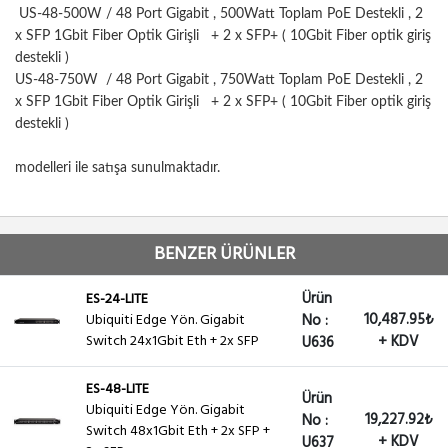
US-48-500W / 48 Port Gigabit , 500Watt Toplam PoE Destekli , 2
x SFP 1Gbit Fiber Optik Girişli + 2 x SFP+ ( 10Gbit Fiber optik giriş
destekli )
US-48-750W / 48 Port Gigabit , 750Watt Toplam PoE Destekli , 2
x SFP 1Gbit Fiber Optik Girişli + 2 x SFP+ ( 10Gbit Fiber optik giriş
destekli )
modelleri ile satışa sunulmaktadır.
BENZER ÜRÜNLER
Ürün
ES-24-LITE
10,487.95₺
Ubiquiti Edge Yön. Gigabit
No :
Switch 24x1Gbit Eth + 2x SFP
+ KDV
U636
ES-48-LITE
Ürün
Ubiquiti Edge Yön. Gigabit
19,227.92₺
No :
Switch 48x1Gbit Eth + 2x SFP +
+ KDV
U637