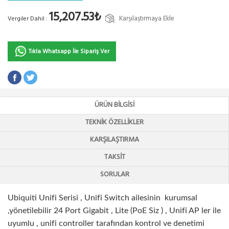
15,207.53₺
Karşılaştırmaya Ekle
Vergiler Dahil :
Tıkla Whatsapp İle Sipariş Ver
ÜRÜN BILGISI
TEKNIK ÖZELLIKLER
KARŞILAŞTIRMA
TAKSIT
SORULAR
Ubiquiti Unifi Serisi , Unifi Switch ailesinin kurumsal
,yönetilebilir 24 Port Gigabit , Lite (PoE Siz ) , Unifi AP ler ile
uyumlu , unifi controller tarafından kontrol ve denetimi