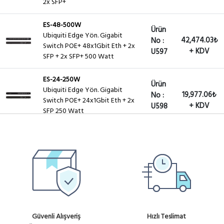
2x SFP+
ES-48-500W
Ürün
Ubiquiti Edge Yön. Gigabit
42,474.03₺
No :
Switch POE+ 48x1Gbit Eth + 2x
+ KDV
U597
SFP + 2x SFP+ 500 Watt
ES-24-250W
Ürün
Ubiquiti Edge Yön. Gigabit
19,977.06₺
No :
Switch POE+ 24x1Gbit Eth + 2x
+ KDV
U598
SFP 250 Watt
US-24-250W
Ürün
22,110.53₺
Unifi Switch POE+ Gigabit Swich
No :
24 Port 250Watt 2xSFP -
+ KDV
U599
Yönetilebilir
US-48-500W
Ürün
Unifi Switch POE+ Gigabit Swich
44,577.44₺
No :
48 Port 500Watt 2xSFP+ 2xSFP
+ KDV
U600
Güvenli Alışveriş
Hızlı Teslimat
Yönetilebilir