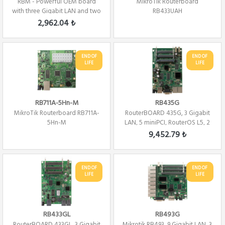
RBM - Powerful OEM board
MikroTik Routerboard
with three Gigabit LAN and two
RB433UAH
miniPCIe s...
2,962.04 ₺
END OF
END OF
LIFE
LIFE
RB711A-5Hn-M
RB435G
MikroTik Routerboard RB711A-
RouterBOARD 435G, 3 Gigabit
5Hn-M
LAN, 5 miniPCI, RouterOS L5, 2
USB ports
9,452.79 ₺
END OF
END OF
LIFE
LIFE
RB433GL
RB493G
RouterBOARD 433GL, 3 Gigabit
Mikrotik RB493, 9 Gigabit LAN, 3