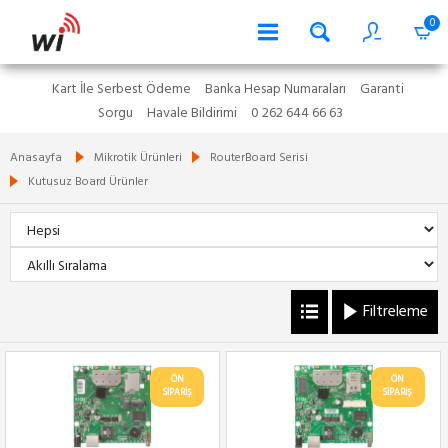
0
Kart İle Serbest Ödeme
Banka Hesap Numaraları
Garanti
Sorgu
Havale Bildirimi
0 262 644 66 63
Anasayfa
Mikrotik Ürünleri
RouterBoard Serisi
Kutusuz Board Ürünler
Filtreleme
ÖN
ÖN
SİPARİŞ
SİPARİŞ