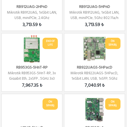
RB912UAG-2HPnD
RB912UAG-5HPnD
Mikrotik RB912UAG, 1xGbit LAN,
Mikrotik RB912UAG, 1xGbit LAN,
USB, miniPCIe, 2.4Ghz
USB, miniPCIe, 5Ghz 802.11a/n
802.11b/g/n 2...
2x2 W...
3,713.59 ₺
3,713.59 ₺
END OF
ÖN
LIFE
SİPARİŞ
RB953GS-5HnT-RP
RB922UAGS-5HPacD
Mikrotik RB953GS-5HnT-RP, 3x
Mikrotik RB922UAGS-5HPacD,
Gigabit Eth, 2xSFP , 5GHz 3x3
1xGbit LAN, USB, 1xSFP, 5Ghz
MIMO,3x...
802.11a/c ...
7,967.35 ₺
7,040.91 ₺
ÖN
ÖN
SİPARİŞ
SİPARİŞ