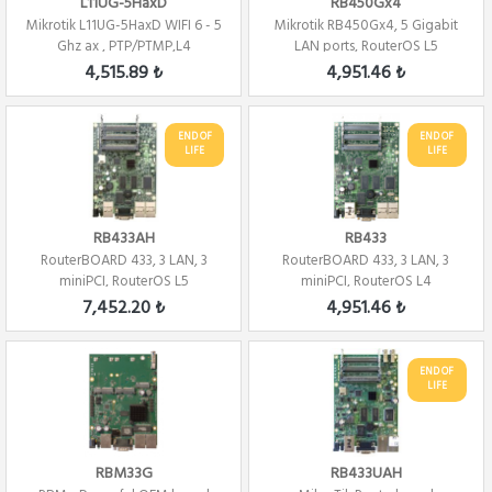
L11UG-5HaxD
RB450Gx4
Mikrotik L11UG-5HaxD WIFI 6 - 5
Mikrotik RB450Gx4, 5 Gigabit
Ghz ax , PTP/PTMP,L4
LAN ports, RouterOS L5
4,515.89 ₺
4,951.46 ₺
END OF
END OF
LIFE
LIFE
RB433AH
RB433
RouterBOARD 433, 3 LAN, 3
RouterBOARD 433, 3 LAN, 3
miniPCI, RouterOS L5
miniPCI, RouterOS L4
7,452.20 ₺
4,951.46 ₺
END OF
LIFE
RBM33G
RB433UAH