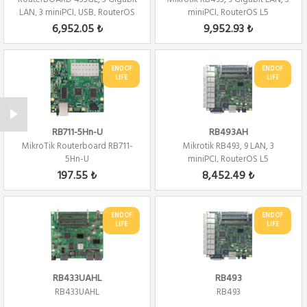
LAN, 3 miniPCI, USB, RouterOS
miniPCI, RouterOS L5
L5
6,952.05 ₺
9,952.93 ₺
END OF
END OF
LIFE
LIFE
RB711-5Hn-U
RB493AH
MikroTik Routerboard RB711-
Mikrotik RB493, 9 LAN, 3
5Hn-U
miniPCI, RouterOS L5
197.55 ₺
8,452.49 ₺
END OF
END OF
LIFE
LIFE
RB433UAHL
RB493
RB433UAHL
RB493