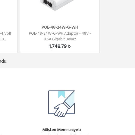
POE-48-24W-G-WH
54 Volt
POE-48-24W-G-WH Adaptor - 48V -
0...
0.5A Gigabit Beyaz
1,748.79 ₺
ndu.
Müşteri Memnuniyeti