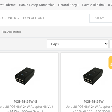
best Ödeme
Banka Hesap Numaraları
Garanti Sorgu
Havale Bildirimi
0 
R ÜRÜNLER
PON OLT-ONT
PoE Adaptörler
S
POE-48-24W-G
POE-48-24W
biquiti POE 48V-24W Adaptor 48 Volt
Ubiquiti POE 48V-24W Adaptor 
- 24 Watt 500mA Gigabit
- 24 Watt 500mA 10/100Mb