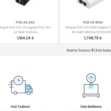
POE-24-24G
POE-54-80W
biquiti POE 24V-24 Gigabit POE 24V -
Ubiquiti POE 54V-80W Adaptor 
24 Watt 1000mA
- 80 Watt 1480mA 10/100/100
1,164.24 ₺
1,748.79 ₺
Arama Sonucu
Ürün bulu
9
Hızlı Teslimat
Ürün Belirleme