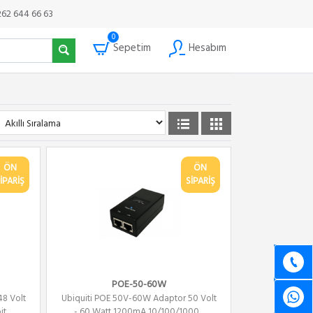
262 644 66 63
0
Sepetim
Hesabım
ÖN
ÖN
İPARİŞ
SİPARİŞ
POE-50-60W
48 Volt
Ubiquiti POE 50V-60W Adaptor 50 Volt
it
- 60 Watt 1200mA 10/100/1000...