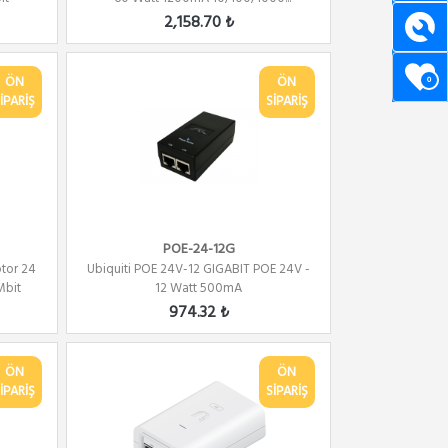
2,158.70 ₺
ÖN
ÖN
0
İPARİŞ
SİPARİŞ
POE-24-12G
tor 24
Ubiquiti POE 24V-12 GIGABIT POE 24V -
Mbit
12 Watt 500mA
974.32 ₺
ÖN
ÖN
İPARİŞ
SİPARİŞ