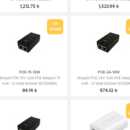
1,212.75 ₺
1,523.94 ₺
ÖN
SİPARİŞ
S
POE-15-12W
POE-24-12W
Ubiquiti POE 15V-12W POE Adaptor 15
Ubiquiti POE 24V-12W POE Adap
Volt - 12 Watt 800mA 10/100Mbit
Volt - 12 Watt 500mA 10/100
84.14 ₺
974.32 ₺
S