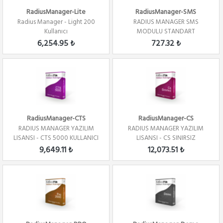
RadiusManager-Lite
RadiusManager-SMS
Radius Manager - Light 200
RADIUS MANAGER SMS
Kullanıcı
MODULU STANDART
6,254.95 ₺
727.32 ₺
RadiusManager-CTS
RadiusManager-CS
RADIUS MANAGER YAZILIM
RADIUS MANAGER YAZILIM
LISANSI - CTS 5000 KULLANICI
LISANSI - CS SINIRSIZ
KULLANICI
9,649.11 ₺
12,073.51 ₺