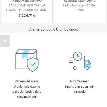
RadiusManager-PRO
RadiusManager-Demo
RADIUS MANAGER YAZILIM
Radius Manager - 30 Gün
LISANSI - PRO 2000 KULLANICI
Demo
7,224.71 ₺
Arama Sonucu
Ürün bulundu.
6
Güvenli Alışveriş
Hızlı Teslimat
Ürünlerimiz özenle
Siparişleriniz aynı gün
paketlenerek sizlere
kargoda
sunulmaktadır