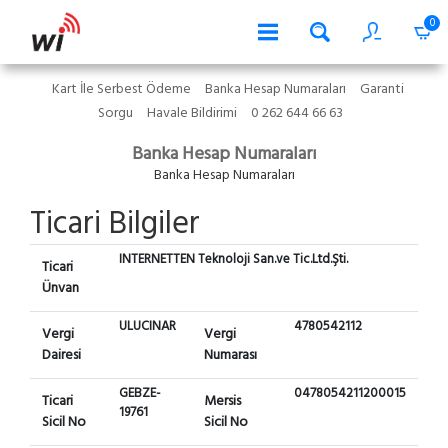
0
Kart İle Serbest Ödeme
Banka Hesap Numaraları
Garanti
Sorgu
Havale Bildirimi
0 262 644 66 63
Banka Hesap Numaraları
Banka Hesap Numaraları
Ticari Bilgiler
INTERNETTEN Teknoloji San.ve Tic.Ltd.Şti.
Ticari
Ünvan
ULUCINAR
4780542112
Vergi
Vergi
Dairesi
Numarası
GEBZE-
0478054211200015
Ticari
Mersis
19761
Sicil No
Sicil No