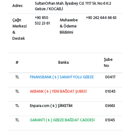
SultanOrhan Mah. İlyasbey Cd. 1117 Sk. No:6 K:2
Adres
Gebze / KOCAELİ
+90 850
+90 262 644 66 63
Çağrı
Muhasebe
532 23 61
Merkezi
& Ödeme
&
Bildirimi
Destek
Şube
#
Banka
He
No
TL
FINANSBANK ( ₺ ) SANAYİ YOLU GEBZE
00417
62
TL
AKBANK ( ₺ ) YENİ BAĞDAT ŞUBESİ
01045
00
TL
Enpara.com ( ₺ ) ŞİRKETİM
03663
82
TL
GARANTİ ( ₺ ) GEBZE BAĞDAT CADDESİ
01345
62