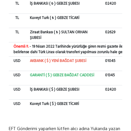
TL
İŞ BANKASI ( ₺ ) GEBZE ŞUBESI
02420
28
TL
Kuveyt Turk ( ₺ ) GEBZE TİCARİ
95
TL
Ziraat Bankası ( ₺ ) SULTAN ORHAN
02629
770
ŞUBESİ
50
Önemli !!.
- 19 Nisan 2022 Tarihinde yürürlüğe giren resmi gazete ile yurt
belirlense dahi Türk Lirası olarak transferi yapılması zorunlu hale gelmi
USD
AKBANK ( $ ) YENİ BAĞDAT ŞUBESİ
01045
00
USD
GARANTİ ( $ ) GEBZE BAĞDAT CADDESİ
01345
90
USD
İŞ BANKASI ( $ ) GEBZE ŞUBESI
02420
135
USD
Kuveyt Turk ( $ ) GEBZE TİCARİ
95
EFT Gönderimi yaparken lütfen alıcı adına Yukarıda yazan