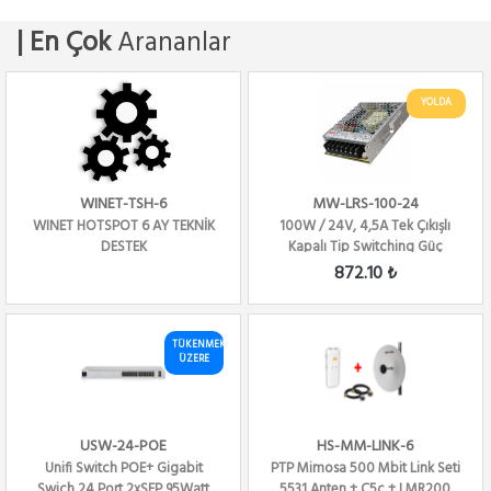
| En Çok
Arananlar
YOLDA
WINET-TSH-6
MW-LRS-100-24
WINET HOTSPOT 6 AY TEKNİK
100W / 24V, 4,5A Tek Çıkışlı
DESTEK
Kapalı Tip Switching Güç
Kaynağı...
872.10 ₺
TÜKENMEK
ÜZERE
USW-24-POE
HS-MM-LINK-6
Unifi Switch POE+ Gigabit
PTP Mimosa 500 Mbit Link Seti
Swich 24 Port 2xSFP 95Watt
5531 Anten + C5c + LMR200