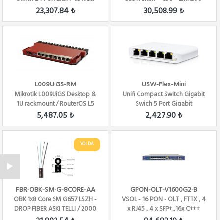
Gen 2
23,307.84 ₺
30,508.99 ₺
L009UiGS-RM
USW-Flex-Mini
Mikrotik L009UiGS Desktop &
Unifi Compact Switch Gigabit
1U rackmount / RouterOS L5
Swich 5 Port Gigabit
5,487.05 ₺
2,427.90 ₺
YOLDA
FBR-OBK-SM-G-8CORE-AA
GPON-OLT-V1600G2-B
OBK 1x8 Core SM G657 LSZH -
VSOL - 16 PON - OLT , FTTX , 4
DROP FIBER ASKI TELLI / 2000
x RJ45 , 4 x SFP+,,16x C+++
METRE / ...