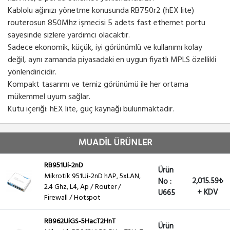
Kablolu ağınızı yönetme konusunda RB750r2 (hEX lite)
routerosun 850Mhz işmecisi 5 adets fast ethernet portu
sayesinde sizlere yardımcı olacaktır.
Sadece ekonomik, küçük, iyi görünümlü ve kullanımı kolay
değil, aynı zamanda piyasadaki en uygun fiyatlı MPLS özellikli
yönlendiricidir.
Kompakt tasarımı ve temiz görünümü ile her ortama
mükemmel uyum sağlar.
Kutu içeriği: hEX lite, güç kaynağı bulunmaktadır.
MUADİL ÜRÜNLER
RB951Ui-2nD
Ürün
Mikrotik 951Ui-2nD hAP, 5xLAN,
2,015.59₺
No :
2.4 Ghz, L4, Ap / Router /
+ KDV
U665
Firewall / Hotspot
RB962UiGS-5HacT2HnT
Ürün