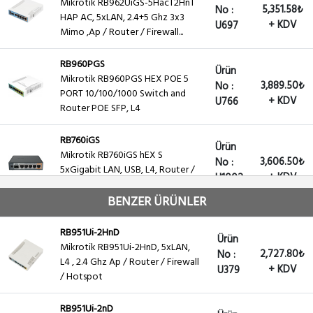
Mikrotik RB962UiGS-5HacT2HnT
5,351.58₺
No :
HAP AC, 5xLAN, 2.4+5 Ghz 3x3
+ KDV
U697
Mimo ,Ap / Router / Firewall...
RB960PGS
Ürün
Mikrotik RB960PGS HEX POE 5
3,889.50₺
No :
PORT 10/100/1000 Switch and
+ KDV
U766
Router POE SFP, L4
RB760iGS
Ürün
Mikrotik RB760iGS hEX S
3,606.50₺
No :
5xGigabit LAN, USB, L4, Router /
+ KDV
U1002
Firewall / Hotspot
BENZER ÜRÜNLER
RB750Gr3
Ürün
Mikrotik RB750Gr3 HEX
RB951Ui-2HnD
2,864.92₺
No :
Ürün
5xGigabit LAN, USB, L4, Router /
Mikrotik RB951Ui-2HnD, 5xLAN,
+ KDV
U761
2,727.80₺
No :
Firewall / Hotspot
L4 , 2.4 Ghz Ap / Router / Firewall
+ KDV
U379
/ Hotspot
RB951Ui-2nD