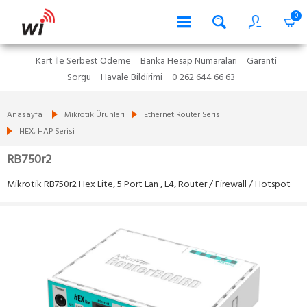
0
Kart İle Serbest Ödeme
Banka Hesap Numaraları
Garanti
Sorgu
Havale Bildirimi
0 262 644 66 63
Anasayfa
Mikrotik Ürünleri
Ethernet Router Serisi
HEX, HAP Serisi
RB750r2
Mikrotik RB750r2 Hex Lite, 5 Port Lan , L4, Router / Firewall / Hotspot