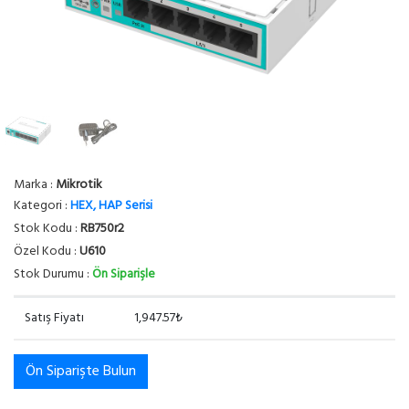
Marka :
Mikrotik
Kategori :
HEX, HAP Serisi
Stok Kodu :
RB750r2
Özel Kodu :
U610
Stok Durumu :
Ön Siparişle
Satış Fiyatı
1,947.57₺
Ön Siparişte Bulun