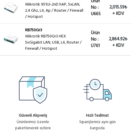
Ürün
Mikrotik 951Ui-2nD hAP, 5xLAN,
2,015.59₺
No :
2.4 Ghz, L4, Ap / Router / Firewall
+ KDV
U665
/ Hotspot
RB750Gr3
Ürün
Mikrotik RB750Gr3 HEX
2,864.92₺
No :
5xGigabit LAN, USB, L4, Router /
+ KDV
U761
Firewall / Hotspot
Güvenli Alışveriş
Hızlı Teslimat
Ürünlerimiz özenle
Siparişleriniz aynı gün
paketlenerek sizlere
kargoda