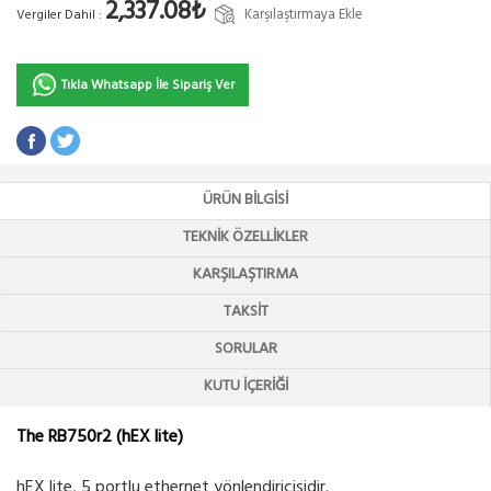
2,337.08₺
Karşılaştırmaya Ekle
Vergiler Dahil :
Tıkla Whatsapp İle Sipariş Ver
ÜRÜN BILGISI
TEKNIK ÖZELLIKLER
KARŞILAŞTIRMA
TAKSIT
SORULAR
KUTU İÇERIĞI
The RB750r2 (hEX lite)
hEX lite, 5 portlu ethernet yönlendiricisidir.