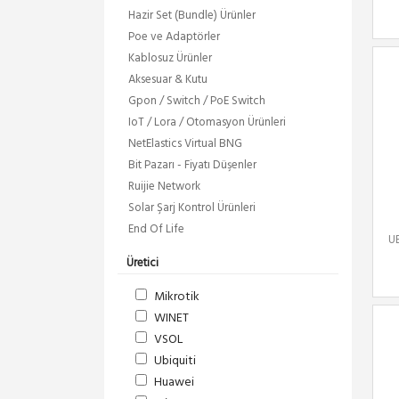
Hazir Set (Bundle) Ürünler
Poe ve Adaptörler
Kablosuz Ürünler
Aksesuar & Kutu
Gpon / Switch / PoE Switch
IoT / Lora / Otomasyon Ürünleri
NetElastics Virtual BNG
Bit Pazarı - Fiyatı Düşenler
Ruijie Network
Solar Şarj Kontrol Ürünleri
End Of Life
U
Üretici
Mikrotik
WINET
VSOL
Ubiquiti
Huawei