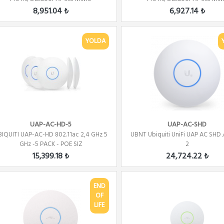
8,951.04 ₺
6,927.14 ₺
YOLDA
UAP-AC-HD-5
UAP-AC-SHD
BIQUITI UAP-AC-HD 802.11ac 2,4 GHz 5
UBNT Ubiquiti UniFi UAP AC SHD
GHz -5 PACK - POE SIZ
2
15,399.18 ₺
24,724.22 ₺
END
OF
LIFE