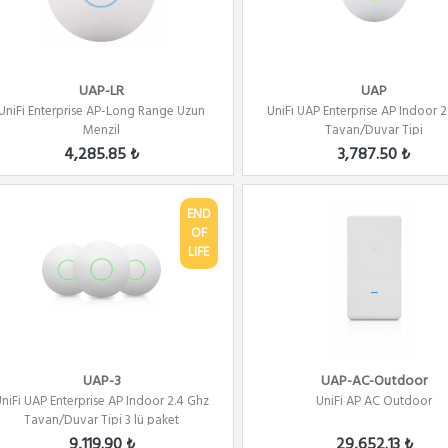
UAP-LR
UAP
UniFi Enterprise AP-Long Range Uzun
UniFi UAP Enterprise AP Indoor 2
Menzil
Tavan/Duvar Tipi
4,285.85 ₺
3,787.50 ₺
END
OF
LIFE
UAP-3
UAP-AC-Outdoor
niFi UAP Enterprise AP Indoor 2.4 Ghz
UniFi AP AC Outdoor
Tavan/Duvar Tipi 3 lü paket
9,119.90 ₺
29,652.13 ₺