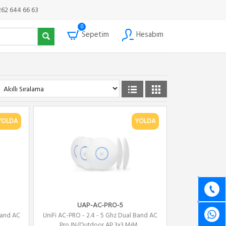
262 644 66 63
0
Sepetim
Hesabım
YOLDA
YOLDA
UAP-AC-PRO-5
Band AC
UniFi AC-PRO - 2.4 - 5 Ghz Dual Band AC
..
Pro IN/Outdoor AP 3x3 MiM...