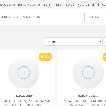
best Ödeme
Banka Hesap Numaraları
Garanti Sorgu
Havale Bildirimi
0 
R ÜRÜNLER
PON OLT-ONT
YOLDA
UAP-AC-PRO
UAP-AC-PRO-E
iFi AC-PRO - 2.4 - 5 Ghz Dual Band AC
UniFi AC-PRO - 2.4 - 5 Ghz Dual 
Pro IN/Outdoor AP 3x3 MiMo
Pro IN/Outdoor AP 3x3 MiM.