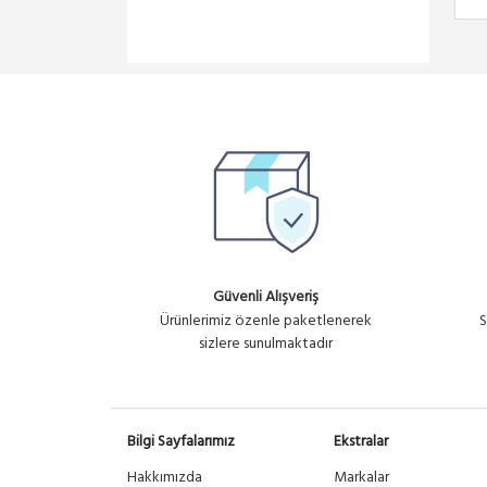
INTERLINE
IgniteNet
4ipNet
InfiNET
Eska
Tp-Link
TES-COM
Zeytek
Savior
WisNetworks
Xiaomi
Güvenli Alışveriş
Engenius
Ürünlerimiz özenle paketlenerek
S
Gmt Control
sizlere sunulmaktadır
Cambium
Nexans
OsBridge
Bilgi Sayfalarımız
Ekstralar
Hakkımızda
Markalar