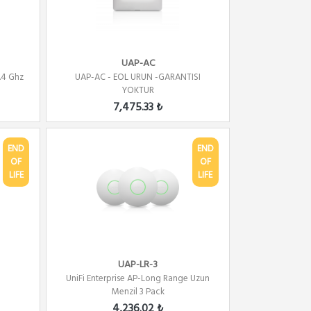
UAP-AC
.4 Ghz
UAP-AC - EOL URUN -GARANTISI
YOKTUR
7,475.33 ₺
END
END
OF
OF
LIFE
LIFE
UAP-LR-3
UniFi Enterprise AP-Long Range Uzun
Menzil 3 Pack
4,236.02 ₺