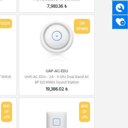
7,983.36 ₺
YOLDA
ÖN
0
SİPARİŞ
UAP-AC-EDU
 / WAVE
UniFi AC-EDU - 2.4 - 5 Ghz Dual Band AC
AP 3x3 MiMo Sound Station
19,386.02 ₺
END
END
OF
OF
LIFE
LIFE