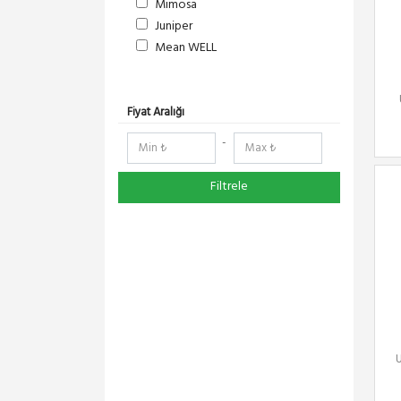
Mimosa
Juniper
Mean WELL
S-Link
DeltaLink
RF Elements
Fiyat Aralığı
RedLine
-
NetElastic
Paessler
Filtrele
TENDA
Compex
Ruijie
Everest
Pisces
Extralink
Panasonic
DMA-SOFT
U
Schneider Electric
YeaLink