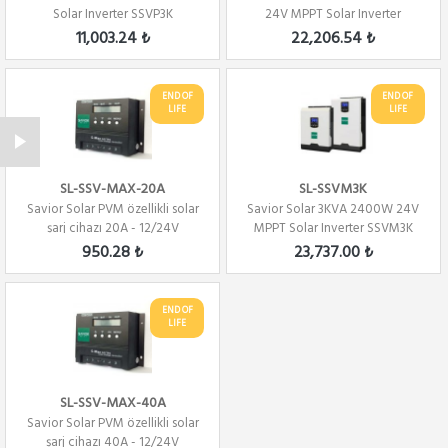
Solar Inverter SSVP3K
24V MPPT Solar Inverter
VMPTS3000
11,003.24 ₺
22,206.54 ₺
END OF
END OF
LIFE
LIFE
SL-SSV-MAX-20A
SL-SSVM3K
Savior Solar PVM özellikli solar
Savior Solar 3KVA 2400W 24V
şarj cihazı 20A - 12/24V
MPPT Solar Inverter SSVM3K
950.28 ₺
23,737.00 ₺
END OF
LIFE
SL-SSV-MAX-40A
Savior Solar PVM özellikli solar
şarj cihazı 40A - 12/24V