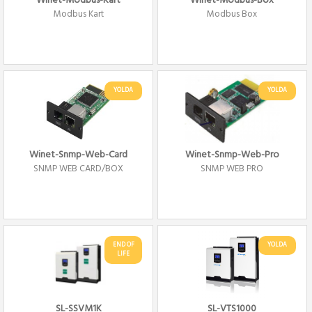
Winet-Modbus-Kart
Winet-Modbus-Box
Modbus Kart
Modbus Box
YOLDA
YOLDA
Winet-Snmp-Web-Card
Winet-Snmp-Web-Pro
SNMP WEB CARD/BOX
SNMP WEB PRO
END OF
YOLDA
LIFE
SL-SSVM1K
SL-VTS1000