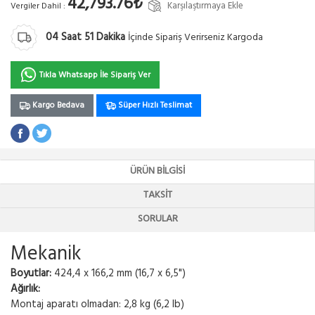
42,793.76₺
Karşılaştırmaya Ekle
Vergiler Dahil :
04
Saat
51
Dakika
İçinde Sipariş Verirseniz Kargoda
Tıkla Whatsapp İle Sipariş Ver
Kargo Bedava
Süper Hızlı Teslimat
ÜRÜN BILGISI
TAKSIT
SORULAR
Mekanik
Boyutlar:
424,4 x 166,2 mm (16,7 x 6,5")
Ağırlık:
Montaj aparatı olmadan: 2,8 kg (6,2 lb)