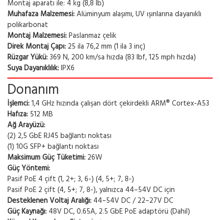
Montaj aparatı ile: 4 kg (8,8 lb)
Muhafaza Malzemesi:
Alüminyum alaşımı, UV ışınlarına dayanıklı
polikarbonat
Montaj Malzemesi:
Paslanmaz çelik
Direk Montaj Çapı:
25 ila 76,2 mm (1 ila 3 inç)
Rüzgar Yükü:
369 N, 200 km/sa hızda (83 lbf, 125 mph hızda)
Suya Dayanıklılık:
IPX6
Donanım
İşlemci:
1,4 GHz hızında çalışan dört çekirdekli ARM® Cortex-A53
Hafıza:
512 MB
Ağ Arayüzü:
(2) 2,5 GbE RJ45 bağlantı noktası
(1) 10G SFP+ bağlantı noktası
Maksimum Güç Tüketimi:
26W
Güç Yöntemi:
Pasif PoE 4 çift (1, 2+; 3, 6-) (4, 5+; 7, 8-)
Pasif PoE 2 çift (4, 5+; 7, 8-), yalnızca 44–54V DC için
Desteklenen Voltaj Aralığı:
44–54V DC / 22–27V DC
Güç Kaynağı:
48V DC, 0.65A, 2.5 GbE PoE adaptörü (Dahil)