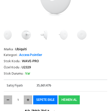
Marka :
Ubiquiti
Kategori :
Access Pointler
Stok Kodu :
WAVE-PRO
Özel Kodu :
U2329
Stok Durumu :
Var
Satış Fiyatı
35,661.47₺
SEPETE EKLE
HEMEN AL