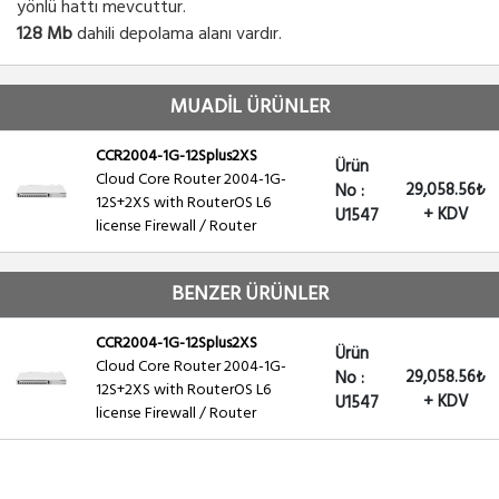
yönlü hattı mevcuttur.
128 Mb
dahili depolama alanı vardır.
MUADİL ÜRÜNLER
CCR2004-1G-12Splus2XS
Ürün
Cloud Core Router 2004-1G-
29,058.56₺
No :
12S+2XS with RouterOS L6
+ KDV
U1547
license Firewall / Router
BENZER ÜRÜNLER
CCR2004-1G-12Splus2XS
Ürün
Cloud Core Router 2004-1G-
29,058.56₺
No :
12S+2XS with RouterOS L6
+ KDV
U1547
license Firewall / Router