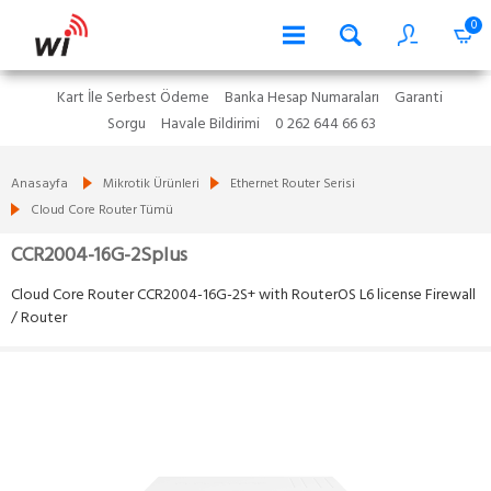
0
Kart İle Serbest Ödeme
Banka Hesap Numaraları
Garanti
Sorgu
Havale Bildirimi
0 262 644 66 63
Anasayfa
Mikrotik Ürünleri
Ethernet Router Serisi
Cloud Core Router Tümü
CCR2004-16G-2Splus
Cloud Core Router CCR2004-16G-2S+ with RouterOS L6 license Firewall
/ Router