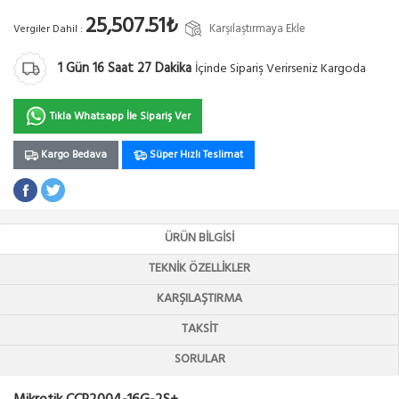
25,507.51₺
Karşılaştırmaya Ekle
Vergiler Dahil :
1
Gün
16
Saat
27
Dakika
İçinde Sipariş Verirseniz Kargoda
Tıkla Whatsapp İle Sipariş Ver
Kargo Bedava
Süper Hızlı Teslimat
ÜRÜN BILGISI
TEKNIK ÖZELLIKLER
KARŞILAŞTIRMA
TAKSIT
SORULAR