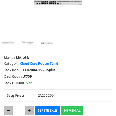
Marka :
Mikrotik
Kategori :
Cloud Core Router Tümü
Stok Kodu :
CCR2004-16G-2Splus
Özel Kodu :
U1709
Stok Durumu :
Var
Satış Fiyatı
21,256.26₺
SEPETE EKLE
HEMEN AL