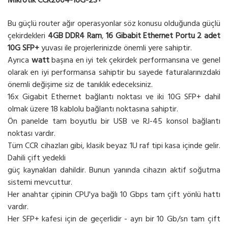
Mikrotik CCR2004-16G-2S+
Bu güçlü router ağır operasyonlar söz konusu olduğunda güçlü
çekirdekleri
4GB DDR4
Ram
,
16 Gibabit Ethernet Portu 2 adet
10G SFP+
yuvası ile projerlerinizde önemli yere sahiptir.
Ayrıca
watt
başına en iyi tek çekirdek performansına ve genel
olarak en iyi performansa sahiptir bu sayede faturalarınızdaki
önemli değişime siz de tanıklık edeceksiniz.
16x Gigabit Ethernet bağlantı noktası ve iki 10G SFP+ dahil
olmak üzere 18 kablolu bağlantı noktasına sahiptir.
Ön panelde tam boyutlu bir USB ve RJ-45 konsol bağlantı
noktası vardır.
Tüm CCR cihazları gibi, klasik beyaz 1U raf tipi kasa içinde gelir.
Dahili çift yedekli
güç kaynakları dahildir. Bunun yanında cihazın aktif soğutma
sistemi mevcuttur.
Her anahtar çipinin CPU'ya bağlı 10 Gbps tam çift yönlü hattı
vardır.
Her SFP+ kafesi için de geçerlidir - ayrı bir 10 Gb/sn tam çift