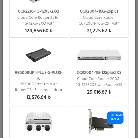
CCR2216-1G-12XS-2XQ
CCR2004-16G-2Splus
Cloud Core Router 2216-
Cloud Core Router
1G-12XS-2XQ with
CCR2004-16G-2S+ with
RouterOS L6 license
RouterOS L6 license Firew...
124,856.60 ₺
21,225.62 ₺
Marka :
Mikrotik
RB5009UPr-PLUS-S-PLUS-
CCR2004-1G-12Splus2XS
Kategori :
Cloud Core Router Tümü
IN
Cloud Core Router 2004-
Stok Kodu :
CCR1036-8G-2S-PLUS-EM
RB5009UPr+S+IN with
1G-12S+2XS with RouterOS
RouterOS L5 license indoor
L6 license Firew...
Özel Kodu :
U577
29,016.67 ₺
case
13,576.64 ₺
Stok Durumu :
Üretimi Durdurulmuş
SFP ( 1G ) Modul Seçenekleri
TÜKENMEK
ÜZERE
SFP+ ( 10G ) Modul Seçenekleri