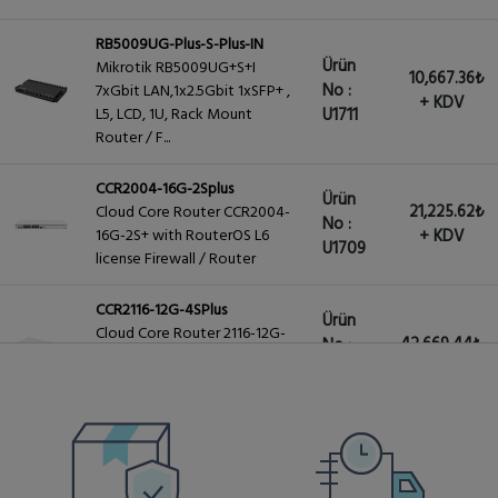
RB5009UG-Plus-S-Plus-IN
Ürün
Mikrotik RB5009UG+S+I
10,667.36₺
No :
7xGbit LAN,1x2.5Gbit 1xSFP+ ,
+ KDV
L5, LCD, 1U, Rack Mount
U1711
Router / F...
CCR2004-16G-2Splus
Ürün
21,225.62₺
Cloud Core Router CCR2004-
No :
16G-2S+ with RouterOS L6
+ KDV
U1709
license Firewall / Router
CCR2116-12G-4SPlus
Ürün
Cloud Core Router 2116-12G-
42,669.44₺
No :
4S+ RouterOS L6 license
+ KDV
U1904
Firewall / Router
CCR2004-16G-2Splus-PC
Ürün
21,225.62₺
Cloud Core Router CCR2004-
No :
16G-2S+PC with RouterOS L6
+ KDV
U1960