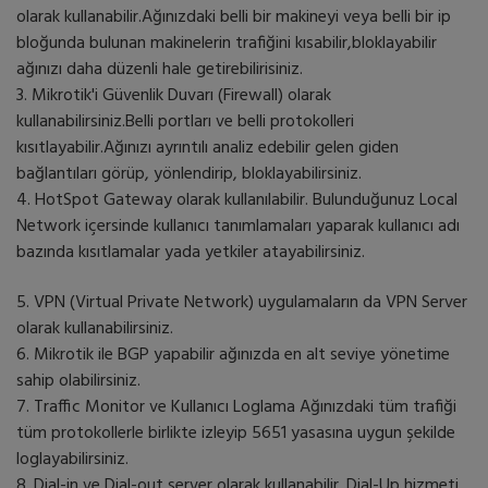
olarak kullanabilir.Ağınızdaki belli bir makineyi veya belli bir ip
bloğunda bulunan makinelerin trafiğini kısabilir,bloklayabilir
ağınızı daha düzenli hale getirebilirisiniz.
3. Mikrotik'i Güvenlik Duvarı (Firewall) olarak
kullanabilirsiniz.Belli portları ve belli protokolleri
kısıtlayabilir.Ağınızı ayrıntılı analiz edebilir gelen giden
bağlantıları görüp, yönlendirip, bloklayabilirsiniz.
4. HotSpot Gateway olarak kullanılabilir. Bulunduğunuz Local
Network içersinde kullanıcı tanımlamaları yaparak kullanıcı adı
bazında kısıtlamalar yada yetkiler atayabilirsiniz.
5. VPN (Virtual Private Network) uygulamaların da VPN Server
olarak kullanabilirsiniz.
6. Mikrotik ile BGP yapabilir ağınızda en alt seviye yönetime
sahip olabilirsiniz.
7. Traffic Monitor ve Kullanıcı Loglama Ağınızdaki tüm trafiği
tüm protokollerle birlikte izleyip 5651 yasasına uygun şekilde
loglayabilirsiniz.
8. Dial-in ve Dial-out server olarak kullanabilir. Dial-Up hizmeti