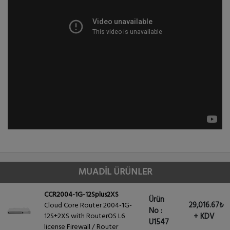
MUADİL ÜRÜNLER
CCR2004-1G-12Splus2XS
Ürün
29,016.67₺
Cloud Core Router 2004-1G-
No :
12S+2XS with RouterOS L6
+ KDV
U1547
license Firewall / Router