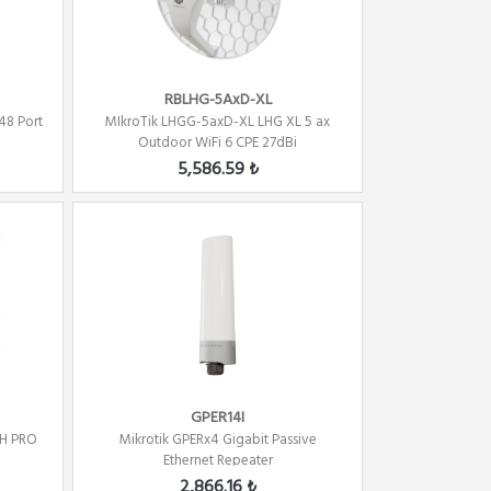
RBLHG-5AxD-XL
48 Port
MIkroTik LHGG-5axD-XL LHG XL 5 ax
Outdoor WiFi 6 CPE 27dBi
5,586.59 ₺
GPER14I
SH PRO
Mikrotik GPERx4 Gigabit Passive
Ethernet Repeater
2,866.16 ₺