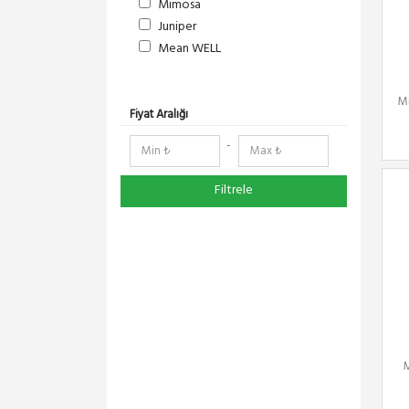
Mimosa
Juniper
Mean WELL
S-Link
DeltaLink
Mi
RedLine
Fiyat Aralığı
RF Elements
-
NetElastic
Paessler
Filtrele
Compex
TENDA
Ruijie
Everest
Pisces
Extralink
Schneider Electric
Panasonic
DMA-SOFT
YeaLink