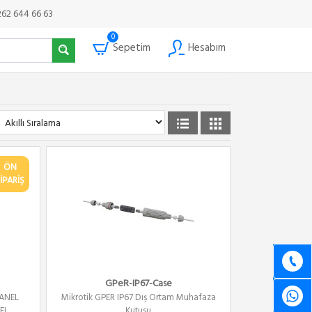
262 644 66 63
0
Sepetim
Hesabım
ÖN
İPARİŞ
GPeR-IP67-Case
PANEL
Mikrotik GPER IP67 Dış Ortam Muhafaza
EL
Kutusu