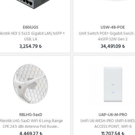
E60iUGS
USW-48-POE
krotik HEX S 5x2.5 Gigabit LAN,1xSFP +
Unifi Switch POE+ Gigabit Swich 
USB, L4
4xSFP 32W Gen 2
3,254.79 ₺
34,491.09 ₺
RBLHG-5axD
UAP-U6-M-PRO
Mikrotik LHG-5axD WiFi 6 Long-Range
UniFi U6-MESH-PRO UNIFI 6 ME
CPE 24.5 dBi Antenna PoE Route...
ACCESS POINT, WIFI 6
4,469.27 ₺
11,707.54 ₺