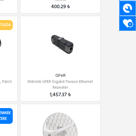
400.29 ₺
YOLDA
0
GPeR
, Patch
Mikrotik GPER Gigabit Passive Ethernet
.
Repeater
1,457.37 ₺
ENMEK
ZERE