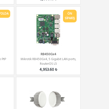
YOLDA
ÖN
SİPARİŞ
RB450Gx4
 PtP
Mikrotik RB450Gx4, 5 Gigabit LAN ports,
RouterOS L5
4,953.60 ₺