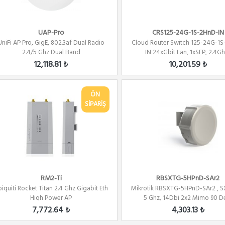
UAP-Pro
CRS125-24G-1S-2HnD-IN
UniFi AP Pro, GigE, 802.3af Dual Radio
Cloud Router Switch 125-24G-1
2.4/5 Ghz Dual Band
IN 24xGbit Lan, 1xSFP, 2.4Ghz
12,118.81 ₺
10,201.59 ₺
ÖN
SİPARİŞ
RM2-Ti
RBSXTG-5HPnD-SAr2
iquiti Rocket Titan 2.4 Ghz Gigabit Eth
Mikrotik RBSXTG-5HPnD-SAr2 , S
High Power AP
5 Ghz, 14Dbi 2x2 Mimo 90 Der
7,772.64 ₺
4,303.13 ₺