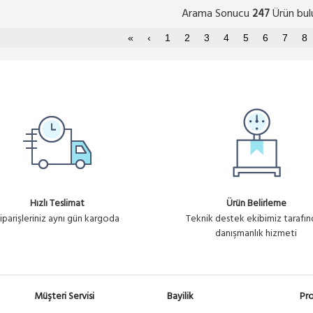
Arama Sonucu
Ürün bul
247
«
‹
1
2
3
4
5
6
7
8
Hızlı Teslimat
Ürün Belirleme
iparişleriniz aynı gün kargoda
Teknik destek ekibimiz tarafı
danışmanlık hizmeti
Müşteri Servisi
Bayilik
Pro