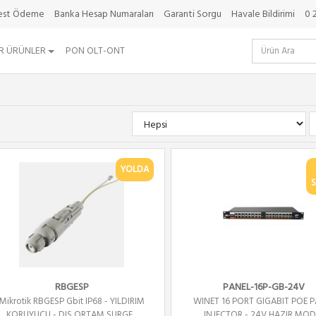
best Ödeme
Banka Hesap Numaraları
Garanti Sorgu
Havale Bildirimi
0 
R ÜRÜNLER
PON OLT-ONT
YOLDA
S
RBGESP
PANEL-16P-GB-24V
Mikrotik RBGESP Gbit IP68 - YILDIRIM
WINET 16 PORT GIGABIT POE 
KORUYUCU - DIS ORTAM SURGE...
INJECTOR - 24V HAZIR MOD