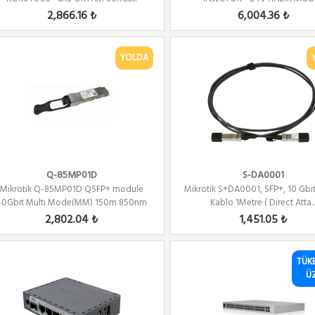
2,866.16 ₺
6,004.36 ₺
YOLDA
Q-85MP01D
S-DA0001
Mikrotik Q-85MP01D QSFP+ module
Mikrotik S+DA0001, SFP+, 10 Gbit
40Gbit Multi Mode(MM) 150m 850nm
Kablo 1Metre ( Direct Atta..
2,802.04 ₺
1,451.05 ₺
TÜK
Ü