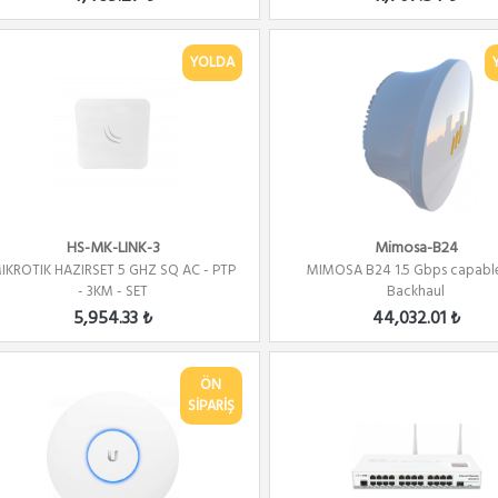
YOLDA
HS-MK-LINK-3
Mimosa-B24
IKROTIK HAZIRSET 5 GHZ SQ AC - PTP
MIMOSA B24 1.5 Gbps capable
- 3KM - SET
Backhaul
5,954.33 ₺
44,032.01 ₺
ÖN
SİPARİŞ