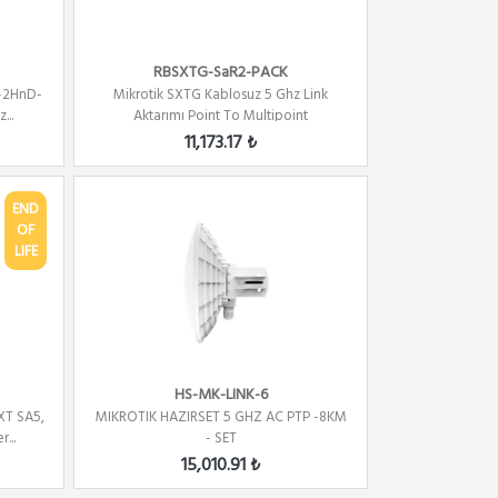
RBSXTG-SaR2-PACK
S-2HnD-
Mikrotik SXTG Kablosuz 5 Ghz Link
...
Aktarımı Point To Multipoint
11,173.17 ₺
END
OF
LIFE
HS-MK-LINK-6
XT SA5,
MIKROTIK HAZIRSET 5 GHZ AC PTP -8KM
...
- SET
15,010.91 ₺