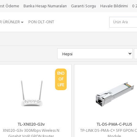
best Ödeme
Banka Hesap Numaraları
Garanti Sorgu
Havale Bildirimi
0 
R ÜRÜNLER
PON OLT-ONT
END
OF
LIFE
TL-XN020-G3v
TL-DS-PMA-C-PLUS
XN020-G3v 300Mbps Wireless N
TP-LINK DS-PMA-C+ SFP GPON Cl
Gigabit VoIP GPON Router
Module