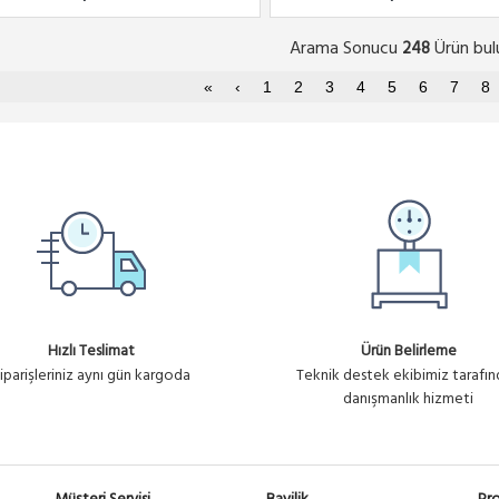
Arama Sonucu
Ürün bul
248
«
‹
1
2
3
4
5
6
7
8
Hızlı Teslimat
Ürün Belirleme
iparişleriniz aynı gün kargoda
Teknik destek ekibimiz tarafı
danışmanlık hizmeti