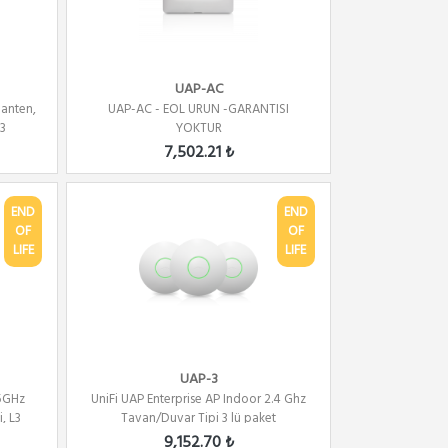
UAP-AC
 anten,
UAP-AC - EOL URUN -GARANTISI
3
YOKTUR
7,502.21 ₺
END
END
OF
OF
LIFE
LIFE
UAP-3
 5GHz
UniFi UAP Enterprise AP Indoor 2.4 Ghz
, L3
Tavan/Duvar Tipi 3 lü paket
9,152.70 ₺