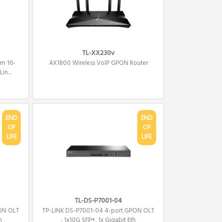
TL-XX230v
am 16-
AX1800 Wireless VoIP GPON Router
n...
END
END
OF
OF
LIFE
LIFE
TL-DS-P7001-04
PON OLT
TP-LINK DS-P7001-04 4-port GPON OLT
h
, 1x10G SFP+, 1x Gigabit Eth