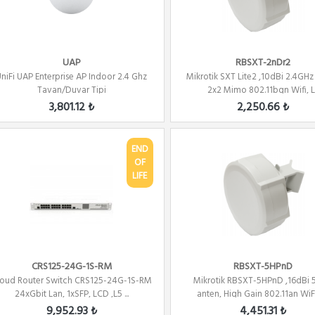
UAP
RBSXT-2nDr2
niFi UAP Enterprise AP Indoor 2.4 Ghz
Mikrotik SXT Lite2 ,10dBi 2.4GHz
Tavan/Duvar Tipi
2x2 Mimo 802.11bgn Wifi, L
3,801.12 ₺
2,250.66 ₺
END
OF
LIFE
CRS125-24G-1S-RM
RBSXT-5HPnD
loud Router Switch CRS125-24G-1S-RM
Mikrotik RBSXT-5HPnD ,16dBi
24xGbit Lan, 1xSFP, LCD ,L5 ...
anten, High Gain 802.11an WiFi
9,952.93 ₺
4,451.31 ₺