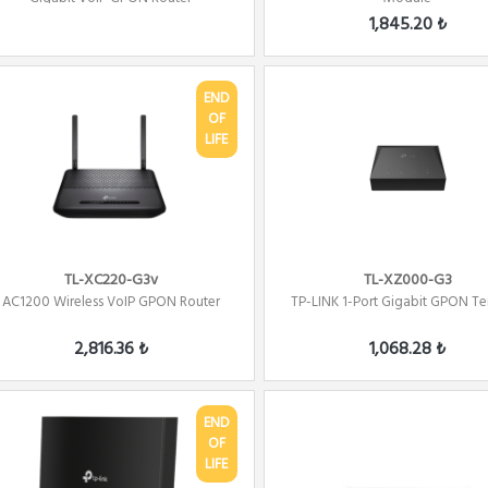
1,845.20 ₺
END
OF
LIFE
TL-XC220-G3v
TL-XZ000-G3
AC1200 Wireless VoIP GPON Router
TP-LINK 1-Port Gigabit GPON Te
2,816.36 ₺
1,068.28 ₺
END
OF
LIFE