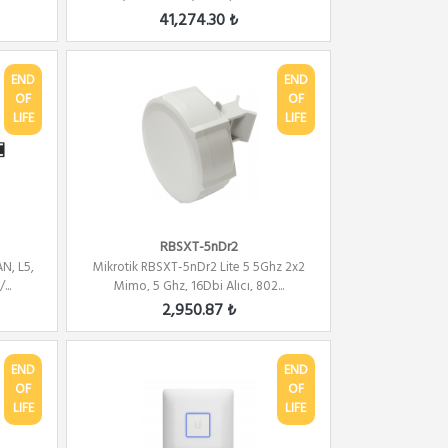
41,274.30 ₺
END
END
OF
OF
LIFE
LIFE
RBSXT-5nDr2
N, L5,
Mikrotik RBSXT-5nDr2 Lite 5 5Ghz 2x2
..
Mimo, 5 Ghz, 16Dbi Alıcı, 802...
2,950.87 ₺
END
END
OF
OF
LIFE
LIFE