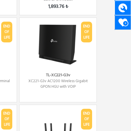
1,893.76 ₺
0
END
END
OF
OF
LIFE
LIFE
TL-XC221-G3v
rminal
XC221-G3v AC1200 Wireless Gigabit
GPON HGU with VOIP
END
END
OF
OF
LIFE
LIFE