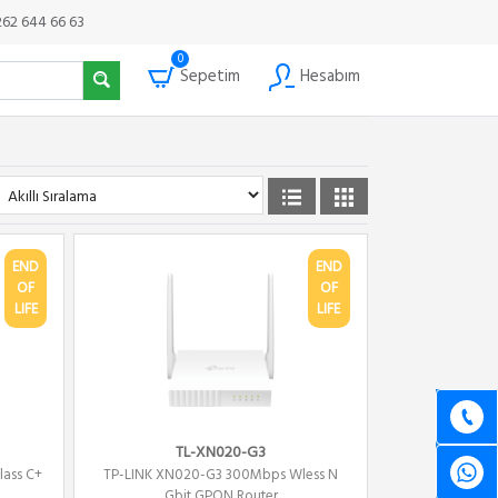
262 644 66 63
0
Sepetim
Hesabım
END
END
OF
OF
LIFE
LIFE
TL-XN020-G3
ass C+
TP-LINK XN020-G3 300Mbps Wless N
Gbit GPON Router