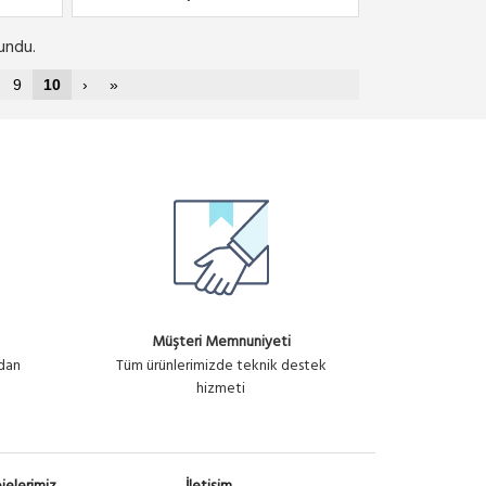
undu.
9
10
›
»
Müşteri Memnuniyeti
ndan
Tüm ürünlerimizde teknik destek
hizmeti