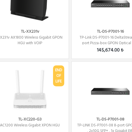
TL-XX231v
TL-DS-P7001-16
X231v ​AX1800 Wireless Gigabit GPON
TP-Link DS-P7001-16 DeltaStre
HGU with VOIP
port Pizza-box GPON Optical Li
145,674.00 ₺
END
OF
LIFE
TL-XC220-G3
TL-DS-P7001-08
AC1200 Wireless Gigabit XPON HGU
TP-LINK DS-P7001-08 8-port G
, 2x10G SFP+ , 1x Gigabit Et