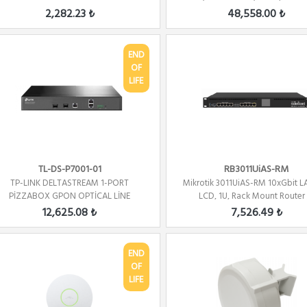
2,282.23 ₺
48,558.00 ₺
END
OF
LIFE
TL-DS-P7001-01
RB3011UiAS-RM
TP-LINK DELTASTREAM 1-PORT
Mikrotik 3011UiAS-RM 10xGbit LA
PİZZABOX GPON OPTİCAL LİNE
LCD, 1U, Rack Mount Router /.
TERMİNAL
12,625.08 ₺
7,526.49 ₺
END
OF
LIFE