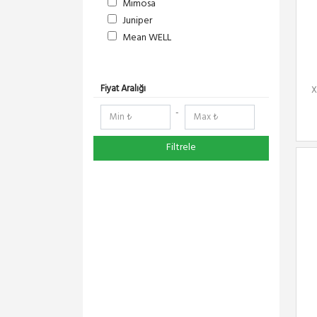
Mimosa
Juniper
Mean WELL
S-Link
DeltaLink
RedLine
Fiyat Aralığı
X
RF Elements
-
NetElastic
Paessler
Filtrele
TENDA
Compex
Ruijie
Everest
Pisces
Extralink
Schneider Electric
Panasonic
DMA-SOFT
YeaLink