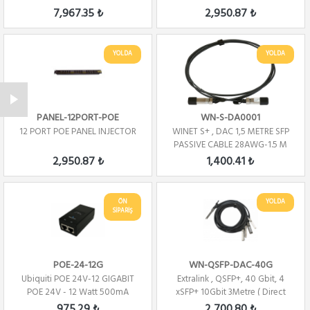
MIMO,3x...
Terminasyonu
7,967.35 ₺
2,950.87 ₺
YOLDA
YOLDA
PANEL-12PORT-POE
WN-S-DA0001
12 PORT POE PANEL INJECTOR
WINET S+ , DAC 1,5 METRE SFP
PASSIVE CABLE 28AWG-1.5 M
(DIRECT ATT...
2,950.87 ₺
1,400.41 ₺
ÖN
YOLDA
SİPARİŞ
POE-24-12G
WN-QSFP-DAC-40G
Ubiquiti POE 24V-12 GIGABIT
Extralink , QSFP+, 40 Gbit, 4
POE 24V - 12 Watt 500mA
xSFP+ 10Gbit 3Metre ( Direct
Att...
975.29 ₺
2,700.80 ₺