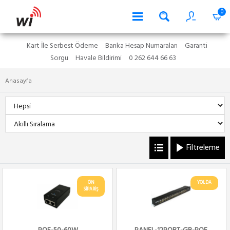
0
Kart İle Serbest Ödeme
Banka Hesap Numaraları
Garanti
Sorgu
Havale Bildirimi
0 262 644 66 63
Anasayfa
Filtreleme
ÖN
YOLDA
SİPARİŞ