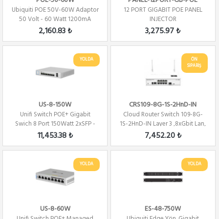
POE-50-60W
PANEL-12PORT-GB-POE
Ubiquiti POE 50V-60W Adaptor
12 PORT GIGABIT POE PANEL
50 Volt - 60 Watt 1200mA
INJECTOR
10/100/1000...
2,160.83 ₺
3,275.97 ₺
YOLDA
ÖN
SİPARİŞ
US-8-150W
CRS109-8G-1S-2HnD-IN
Unifi Switch POE+ Gigabit
Cloud Router Switch 109-8G-
Swich 8 Port 150Watt 2xSFP -
1S-2HnD-IN Layer 3 ,8xGbit Lan,
Yönetilebilir
1 SFP, ...
11,453.38 ₺
7,452.20 ₺
YOLDA
YOLDA
US-8-60W
ES-48-750W
Unifi Switch POE+ Managed
Ubiquiti Edge Yön. Gigabit