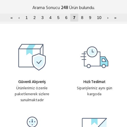
Arama Sonucu
Ürün bulundu.
248
«
‹
1
2
3
4
5
6
7
8
9
10
›
»
Güvenli Alışveriş
Hızlı Teslimat
Ürünlerimiz özenle
Siparişleriniz aynı gün
paketlenerek sizlere
kargoda
sunulmaktadır