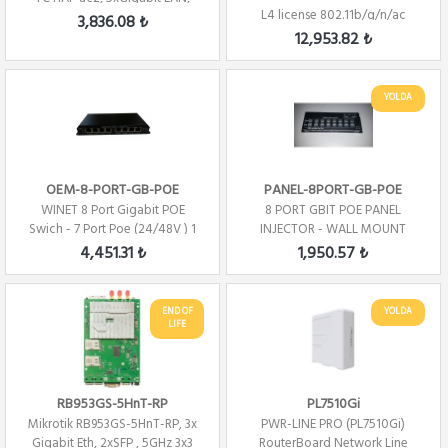
L4 license 802.11b/g/n/ac
2.4+5 Ghz 2x...
3,836.08 ₺
12,953.82 ₺
YOLDA
OEM-8-PORT-GB-POE
PANEL-8PORT-GB-POE
WINET 8 Port Gigabit POE
8 PORT GBIT POE PANEL
Swich - 7 Port Poe (24/48V ) 1
INJECTOR - WALL MOUNT
Port Uplink
4,451.31 ₺
1,950.57 ₺
END OF
YOLDA
LIFE
RB953GS-5HnT-RP
PL7510Gi
Mikrotik RB953GS-5HnT-RP, 3x
PWR-LINE PRO (PL7510Gi)
Gigabit Eth, 2xSFP , 5GHz 3x3
RouterBoard Network Line