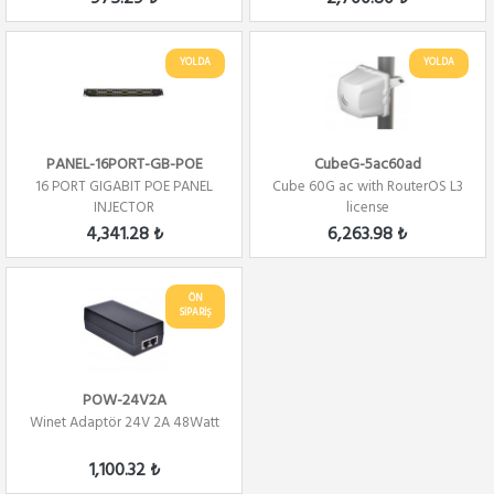
YOLDA
YOLDA
PANEL-16PORT-GB-POE
CubeG-5ac60ad
16 PORT GIGABIT POE PANEL
Cube 60G ac with RouterOS L3
INJECTOR
license
4,341.28 ₺
6,263.98 ₺
ÖN
SİPARİŞ
POW-24V2A
Winet Adaptör 24V 2A 48Watt
1,100.32 ₺