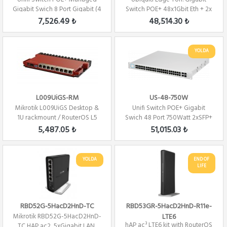
Gigabit Swich 8 Port Gigabit (4
Switch POE+ 48x1Gbit Eth + 2x
Port PoE)
SFP + 2x ...
7,526.49 ₺
48,514.30 ₺
YOLDA
L009UiGS-RM
US-48-750W
Mikrotik L009UiGS Desktop &
Unifi Switch POE+ Gigabit
1U rackmount / RouterOS L5
Swich 48 Port 750Watt 2xSFP+
2xSFP Yönet...
5,487.05 ₺
51,015.03 ₺
YOLDA
END OF
LIFE
RBD52G-5HacD2HnD-TC
RBD53GR-5HacD2HnD-R11e-
Mikrotik RBD52G-5HacD2HnD-
LTE6
hAP ac³ LTE6 kit with RouterOS
TC HAP ac2, 5xGigabit LAN,