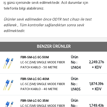
iş günü içerisinde sevk edilmektedir. Acil durumlar için
telefonla bilgi alabilirsiniz.
Ürünler sevk edilmeden önce ODTR test cihazı ile test
edilerek , Tüm kontroller sağlandıktan sonra sevk
edilmektedir.
BENZER ÜRÜNLER
Ürün
FBR-SM-LC-SC-50M
2,249.27₺
LC-SC (SM) SINGLE MODE FIBER
No :
PATCH KABLO - 50 METRE
+ KDV
U1404
Ürün
FBR-SM-LC-SC-40M
1,874.39₺
LC-SC (SM) SINGLE MODE FIBER
No :
PATCH KABLO - 40 METRE
+ KDV
U1405
Ürün
FBR-SM-LC-SC-35M
1,749.43₺
LC-SC (SM) SINGLE MODE FIBER
No :