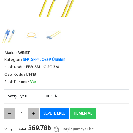
Marka :
WINET
Kategori :
SFP, SFP+, QSFP Ürünleri
Stok Kodu :
FBR-SM-LC-SC-3M
Özel Kodu :
U1413
Stok Durumu :
Var
Satış Fiyatı
308.15₺
SEPETE EKLE
HEMEN AL
369.78₺
Karşılaştırmaya Ekle
Vergiler Dahil :