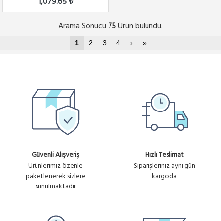
1,079.65 ₺
Arama Sonucu
Ürün bulundu.
75
1
2
3
4
›
»
Güvenli Alışveriş
Hızlı Teslimat
Ürünlerimiz özenle
Siparişleriniz aynı gün
paketlenerek sizlere
kargoda
sunulmaktadır