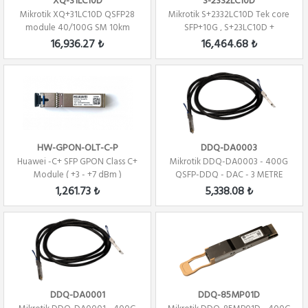
XQ-31LC10D
S-2332LC10D
Mikrotik XQ+31LC10D QSFP28
Mikrotik S+2332LC10D Tek core
module 40/100G SM 10km
SFP+10G , S+23LC10D +
1310nm LC-connec...
S+32LC10D ( TX...
16,936.27 ₺
16,464.68 ₺
HW-GPON-OLT-C-P
DDQ-DA0003
Huawei -C+ SFP GPON Class C+
Mikrotik DDQ-DA0003 - 400G
Module ( +3 - +7 dBm )
QSFP-DDQ - DAC - 3 METRE
1,261.73 ₺
5,338.08 ₺
DDQ-DA0001
DDQ-85MP01D