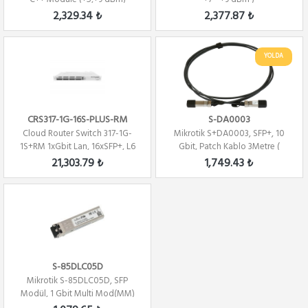
2,329.34 ₺
2,377.87 ₺
YOLDA
CRS317-1G-16S-PLUS-RM
S-DA0003
Cloud Router Switch 317-1G-
Mikrotik S+DA0003, SFP+, 10
1S+RM 1xGbit Lan, 16xSFP+, L6
Gbit, Patch Kablo 3Metre (
Rack Mount
Direct Atta...
21,303.79 ₺
1,749.43 ₺
S-85DLC05D
Mikrotik S-85DLC05D, SFP
Modül, 1 Gbit Multi Mod(MM)
1.25G MM 550...