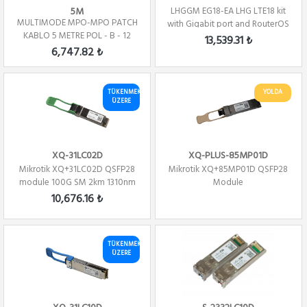
5M
LHGGM EG18-EA LHG LTE18 kit
MULTIMODE MPO-MPO PATCH
with Gigabit port and RouterOS
KABLO 5 METRE POL - B - 12
L3 lice...
13,539.31 ₺
Core
6,747.82 ₺
TÜKENMEK
YOLDA
ÜZERE
XQ-31LC02D
XQ-PLUS-85MP01D
Mikrotik XQ+31LC02D QSFP28
Mikrotik XQ+85MP01D QSFP28
module 100G SM 2km 1310nm
Module
CWDM4 Single...
10,676.16 ₺
TÜKENMEK
ÜZERE