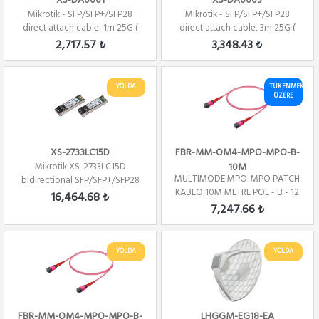
XS-DA0001
XS-DA0003
Mikrotik - SFP/SFP+/SFP28
Mikrotik - SFP/SFP+/SFP28
direct attach cable, 1m 25G (
direct attach cable, 3m 25G (
Direct At...
Direct At...
2,717.57 ₺
3,348.43 ₺
YOLDA
TÜKENMEK
ÜZERE
XS-2733LC15D
FBR-MM-OM4-MPO-MPO-B-
Mikrotik XS-2733LC15D
10M
MULTIMODE MPO-MPO PATCH
bidirectional SFP/SFP+/SFP28
KABLO 10M METRE POL - B - 12
modules 1/10/25...
16,464.68 ₺
CORE
7,247.66 ₺
YOLDA
YOLDA
FBR-MM-OM4-MPO-MPO-B-
LHGGM-EG18-EA