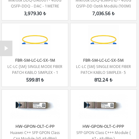
Mikrotik DDQ-DA0001 - 400G
Mikrotik DDQ-85MP01D - 400G
QSFP-DDQ - DAC - 1 METRE
QSFP-DD Optik Modülü (100M)
3,979.30 ₺
7,036.56 ₺
FBR-SM-LC-LC-SX-1M
FBR-SM-LC-LC-SX-5M
LC-LC (SM) SINGLE MODE FIBER
LC-LC (SM) SINGLE MODE FIBER
PATCH KABLO SIMPLEX - 1
PATCH KABLO SIMPLEX- 5
METRE
METRE
599.81 ₺
812.24 ₺
HW-GPON-OLT-C-PP
HW-GPON-OLT-C-PPP
Huawei C++ SFP GPON Class
SFP GPON Class C+++ Module (
C++ Module (+5,+9 dBm)
+7 - +9 dBm )