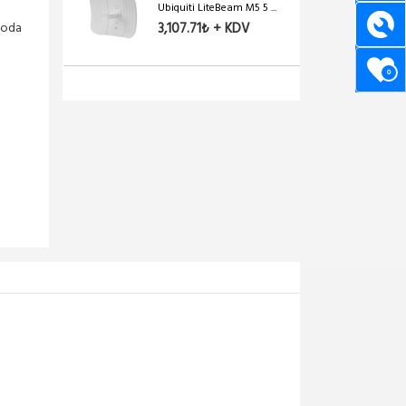
Ubiquiti LiteBeam M5 5 ...
rgoda
3,107.71₺ + KDV
0