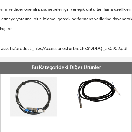
kımı ve diğer önemli parametreler için yerleşik dijital tanılama özellikleri 
tespit etmeye yardımcı olur. İzleme, gerçek performans verilerine dayanar
ştırır.
b-assets/product_files/AccessoriesfortheCRS812DDQ_250902.pdf
Bu Kategorideki Diğer Ürünler