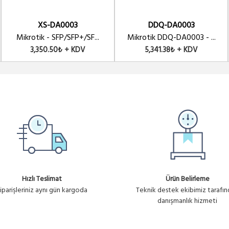
XS-DA0003
DDQ-DA0003
Mikrotik - SFP/SFP+/SF...
Mikrotik DDQ-DA0003 - ...
3,350.50₺ + KDV
5,341.38₺ + KDV
Hızlı Teslimat
Ürün Belirleme
iparişleriniz aynı gün kargoda
Teknik destek ekibimiz tarafı
danışmanlık hizmeti