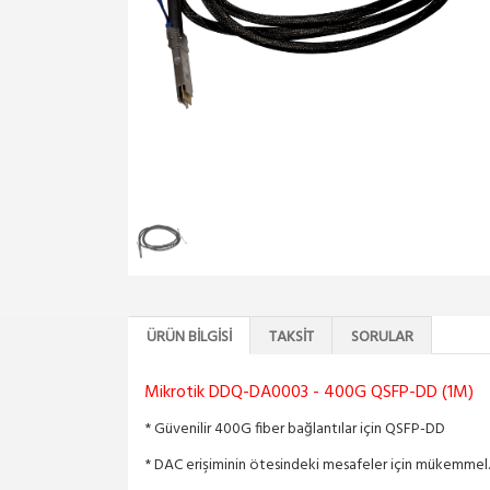
ÜRÜN BILGISI
TAKSIT
SORULAR
Mikrotik DDQ-DA0003 - 400G QSFP-DD (1M)
* Güvenilir 400G fiber bağlantılar için QSFP-DD
* DAC erişiminin ötesindeki mesafeler için mükemmel.