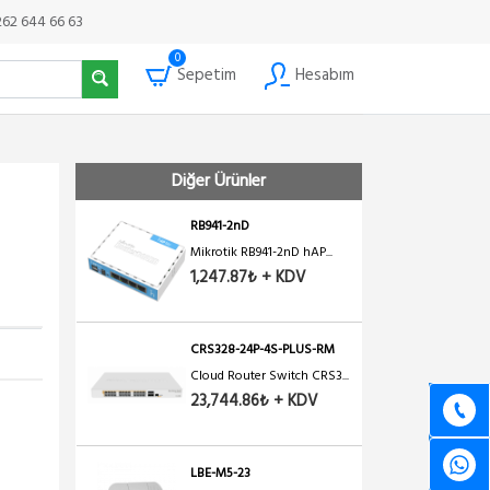
262 644 66 63
0
Sepetim
Hesabım
Diğer Ürünler
RB941-2nD
Mikrotik RB941-2nD hAP...
1,247.87₺ + KDV
CRS328-24P-4S-PLUS-RM
Cloud Router Switch CRS3...
23,744.86₺ + KDV
LBE-M5-23