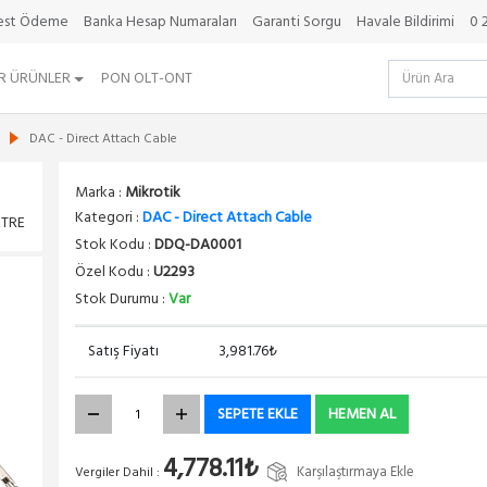
best Ödeme
Banka Hesap Numaraları
Garanti Sorgu
Havale Bildirimi
0 
R ÜRÜNLER
PON OLT-ONT
DAC - Direct Attach Cable
Marka :
Mikrotik
Kategori :
DAC - Direct Attach Cable
ETRE
Stok Kodu :
DDQ-DA0001
Özel Kodu :
U2293
Stok Durumu :
Var
Satış Fiyatı
3,981.76₺
SEPETE EKLE
HEMEN AL
4,778.11₺
Karşılaştırmaya Ekle
Vergiler Dahil :