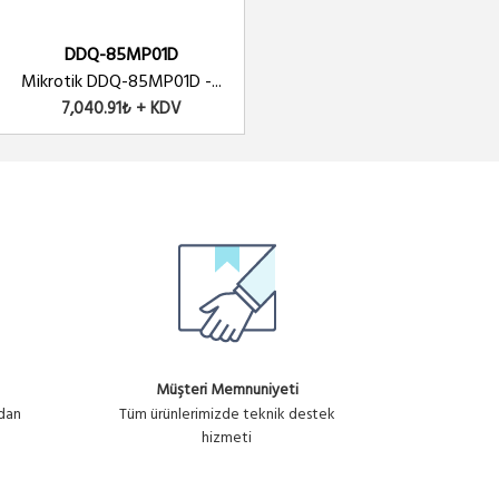
DDQ-85MP01D
Mikrotik DDQ-85MP01D -...
7,040.91₺ + KDV
Müşteri Memnuniyeti
ndan
Tüm ürünlerimizde teknik destek
hizmeti