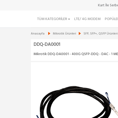
Kart İle Ser
TÜM KATEGORILER
LTE/ 4G MODEM
POPÜLE
Anasayfa
Mikrotik Ürünleri
SFP, SFP+, QSFP Ürünleri
DDQ-DA0001
Mikrotik DDQ-DA0001 - 400G QSFP-DDQ - DAC - 1 M