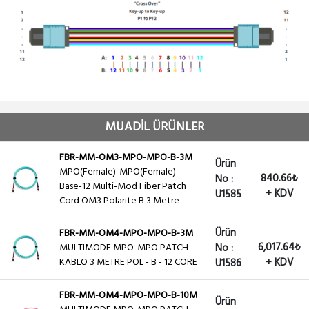
MUADİL ÜRÜNLER
FBR-MM-OM3-MPO-MPO-B-3M
Ürün
MPO(Female)-MPO(Female)
840.66₺
No :
Base-12 Multi-Mod Fiber Patch
+ KDV
U1585
Cord OM3 Polarite B 3 Metre
Ürün
FBR-MM-OM4-MPO-MPO-B-3M
6,017.64₺
MULTIMODE MPO-MPO PATCH
No :
KABLO 3 METRE POL - B - 12 CORE
+ KDV
U1586
FBR-MM-OM4-MPO-MPO-B-10M
Ürün