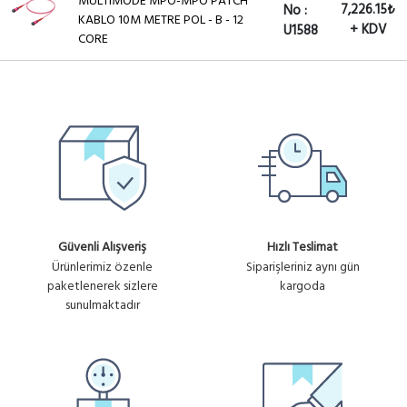
MULTIMODE MPO-MPO PATCH
7,226.15₺
No :
KABLO 10M METRE POL - B - 12
+ KDV
U1588
CORE
Güvenli Alışveriş
Hızlı Teslimat
Ürünlerimiz özenle
Siparişleriniz aynı gün
paketlenerek sizlere
kargoda
sunulmaktadır