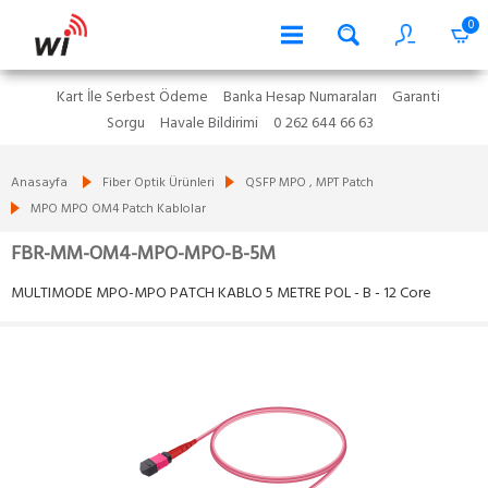
0
Kart İle Serbest Ödeme
Banka Hesap Numaraları
Garanti
Sorgu
Havale Bildirimi
0 262 644 66 63
Anasayfa
Fiber Optik Ürünleri
QSFP MPO , MPT Patch
MPO MPO OM4 Patch Kablolar
FBR-MM-OM4-MPO-MPO-B-5M
MULTIMODE MPO-MPO PATCH KABLO 5 METRE POL - B - 12 Core