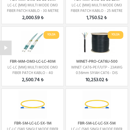
LC-LC (MM) MULTI MODE OM3
LC-LC (MM) MULTI MODE OM3
FIBER PATCH KABLO - 30 METRE
FIBER PATCH KABLO - 25 METRE
2,000.59 ₺
1,750.52 ₺
YOLDA
YOLDA
FBR-MM-OM3-LC-LC-40M
WINET-PRO-CAT6U-500
LC-LC (MM) MULTI MODE OM3
WINET CAT6-PE F/UTP - 23AWG
FIBER PATCH KABLO - 40
0.56mm SIYAH CAT6 - DIŞ
METRE
ORTAM
2,500.74 ₺
10,253.02 ₺
FBR-SM-LC-LC-SX-1M
FBR-SM-LC-LC-SX-5M
LC-LC (SM) SINGLE MODE FIBER
LC-LC (SM) SINGLE MODE FIBER