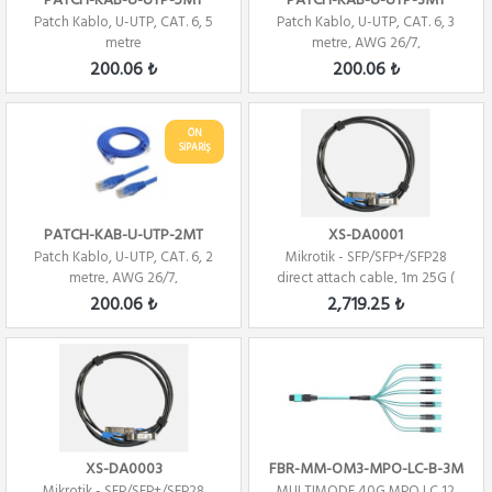
PATCH-KAB-U-UTP-5MT
PATCH-KAB-U-UTP-3MT
Patch Kablo, U-UTP, CAT. 6, 5
Patch Kablo, U-UTP, CAT. 6, 3
metre
metre, AWG 26/7,
200.06 ₺
200.06 ₺
ÖN
SİPARİŞ
PATCH-KAB-U-UTP-2MT
XS-DA0001
Patch Kablo, U-UTP, CAT. 6, 2
Mikrotik - SFP/SFP+/SFP28
metre, AWG 26/7,
direct attach cable, 1m 25G (
Direct At...
200.06 ₺
2,719.25 ₺
XS-DA0003
FBR-MM-OM3-MPO-LC-B-3M
Mikrotik - SFP/SFP+/SFP28
MULTIMODE 40G MPO LC 12