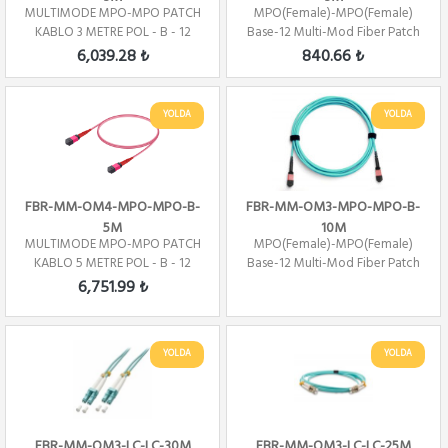
MULTIMODE MPO-MPO PATCH
MPO(Female)-MPO(Female)
KABLO 3 METRE POL - B - 12
Base-12 Multi-Mod Fiber Patch
CORE
Cord OM3 Pol...
6,039.28 ₺
840.66 ₺
YOLDA
YOLDA
FBR-MM-OM4-MPO-MPO-B-
FBR-MM-OM3-MPO-MPO-B-
5M
10M
MULTIMODE MPO-MPO PATCH
MPO(Female)-MPO(Female)
KABLO 5 METRE POL - B - 12
Base-12 Multi-Mod Fiber Patch
Core
Cord OM3 Pol...
6,751.99 ₺
YOLDA
YOLDA
FBR-MM-OM3-LC-LC-30M
FBR-MM-OM3-LC-LC-25M