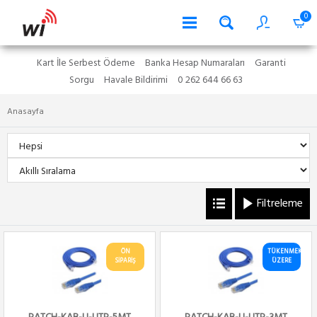
0
Kart İle Serbest Ödeme
Banka Hesap Numaraları
Garanti
Sorgu
Havale Bildirimi
0 262 644 66 63
Anasayfa
Filtreleme
ÖN
TÜKENMEK
SİPARİŞ
ÜZERE