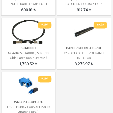
PATCH KABLO SIMPLEX - 1
PATCH KABLO SIMPLEX- 5
METRE
METRE
600.18 ₺
812.74 ₺
YOLDA
YOLDA
S-DA0003
PANEL-12PORT-GB-POE
Mikrotik S+DA0003, SFP+, 10
12 PORT GIGABIT POE PANEL
Gbit, Patch Kablo 3Metre (
INJECTOR
Direct Atta...
1,750.52 ₺
3,275.97 ₺
YOLDA
WN-CP-LC-UPC-DX
LC-LC Dublex Coupler Fiber Ek
Aparatı ( UPC )