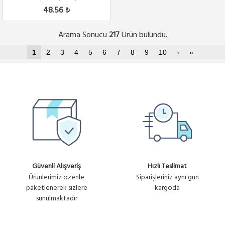
48.56 ₺
Arama Sonucu
Ürün bulundu.
217
1
2
3
4
5
6
7
8
9
10
›
»
Güvenli Alışveriş
Hızlı Teslimat
Ürünlerimiz özenle
Siparişleriniz aynı gün
paketlenerek sizlere
kargoda
sunulmaktadır