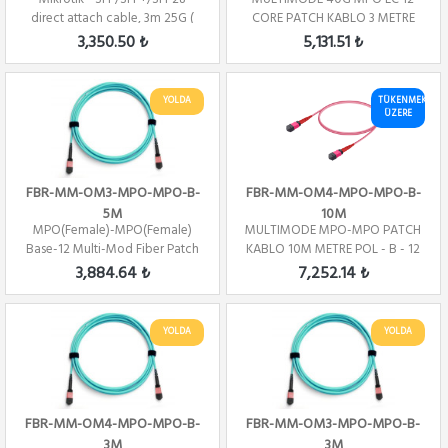
direct attach cable, 3m 25G (
CORE PATCH KABLO 3 METRE
Direct At...
POL - B
3,350.50 ₺
5,131.51 ₺
YOLDA
TÜKENMEK
ÜZERE
FBR-MM-OM3-MPO-MPO-B-
FBR-MM-OM4-MPO-MPO-B-
5M
10M
MPO(Female)-MPO(Female)
MULTIMODE MPO-MPO PATCH
Base-12 Multi-Mod Fiber Patch
KABLO 10M METRE POL - B - 12
Cord OM3 Pol...
CORE
3,884.64 ₺
7,252.14 ₺
YOLDA
YOLDA
FBR-MM-OM4-MPO-MPO-B-
FBR-MM-OM3-MPO-MPO-B-
3M
3M