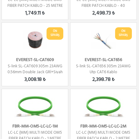
FIBER PATCH KABLO - 25 METRE
FIBER PATCH KABLO - 40
METRE
1,749.11 ₺
2,498.73 ₺
ÖN
ÖN
SİPARİŞ
SİPARİŞ
EVEREST-SL-CAT609
EVEREST-SL-CAT656
S-link SL-CAT609 305m 23AWG
S-link SL-CAT656 305m 23AWG
0.56mm Double Jack GRİ+Siyah
Utp CAT6 Kablo
CAT6 Kablo
3,008.18 ₺
2,398.78 ₺
FBR-MM-OM5-LC-LC-1M
FBR-MM-OM5-LC-LC-2M
LC-LC (MM) MULTI MODE OM5
LC-LC (MM) MULTI MODE OM5
FIBER PATCH KABLO - 1 METRE
FIBER PATCH KABLO - 2 METRE