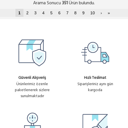
Arama Sonucu
Ürün bulundu.
351
1
2
3
4
5
6
7
8
9
10
›
»
Güvenli Alışveriş
Hızlı Teslimat
Ürünlerimiz özenle
Siparişleriniz aynı gün
paketlenerek sizlere
kargoda
sunulmaktadır