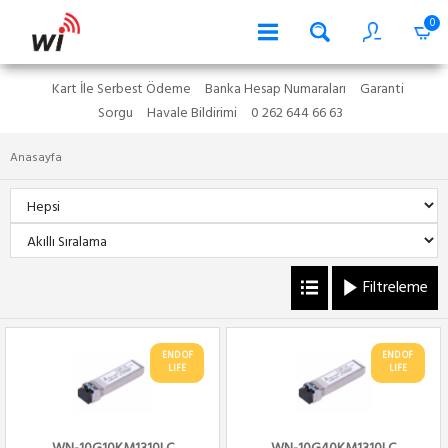
0
Kart İle Serbest Ödeme
Banka Hesap Numaraları
Garanti
Sorgu
Havale Bildirimi
0 262 644 66 63
Anasayfa
Filtreleme
END OF
END OF
LIFE
LIFE