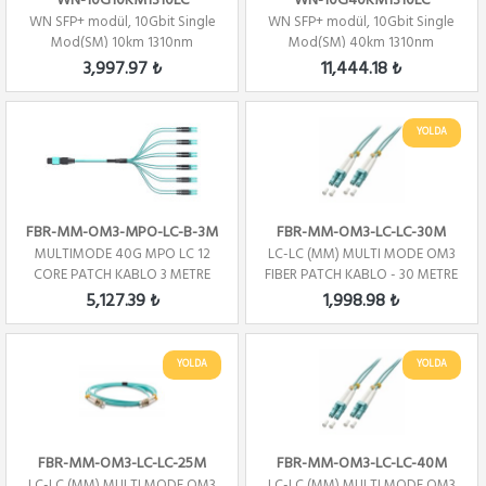
WN-10G10KM1310LC
WN-10G40KM1310LC
WN SFP+ modül, 10Gbit Single
WN SFP+ modül, 10Gbit Single
Mod(SM) 10km 1310nm
Mod(SM) 40km 1310nm
3,997.97 ₺
11,444.18 ₺
YOLDA
FBR-MM-OM3-MPO-LC-B-3M
FBR-MM-OM3-LC-LC-30M
MULTIMODE 40G MPO LC 12
LC-LC (MM) MULTI MODE OM3
CORE PATCH KABLO 3 METRE
FIBER PATCH KABLO - 30 METRE
POL - B
5,127.39 ₺
1,998.98 ₺
YOLDA
YOLDA
FBR-MM-OM3-LC-LC-25M
FBR-MM-OM3-LC-LC-40M
LC-LC (MM) MULTI MODE OM3
LC-LC (MM) MULTI MODE OM3