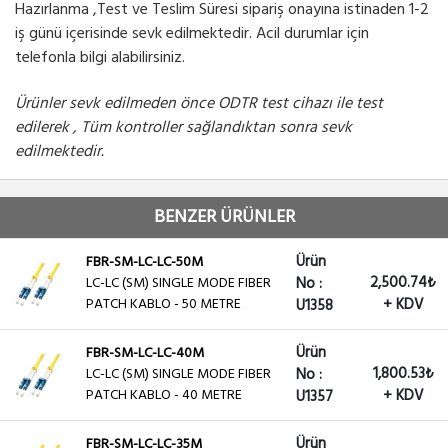
Hazırlanma ,Test ve Teslim Süresi sipariş onayına istinaden 1-2
iş günü içerisinde sevk edilmektedir. Acil durumlar için
telefonla bilgi alabilirsiniz.
Ürünler sevk edilmeden önce ODTR test cihazı ile test
edilerek , Tüm kontroller sağlandıktan sonra sevk
edilmektedir.
BENZER ÜRÜNLER
Ürün
FBR-SM-LC-LC-50M
2,500.74₺
LC-LC (SM) SINGLE MODE FIBER
No :
PATCH KABLO - 50 METRE
+ KDV
U1358
Ürün
FBR-SM-LC-LC-40M
1,800.53₺
LC-LC (SM) SINGLE MODE FIBER
No :
PATCH KABLO - 40 METRE
+ KDV
U1357
Ürün
FBR-SM-LC-LC-35M