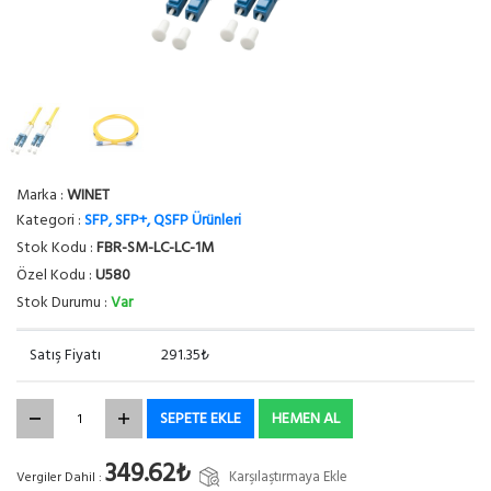
Marka :
WINET
Kategori :
SFP, SFP+, QSFP Ürünleri
Stok Kodu :
FBR-SM-LC-LC-1M
Özel Kodu :
U580
Stok Durumu :
Var
Satış Fiyatı
291.35₺
SEPETE EKLE
HEMEN AL
349.62₺
Karşılaştırmaya Ekle
Vergiler Dahil :