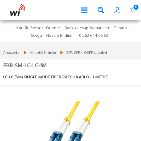
0
Kart İle Serbest Ödeme
Banka Hesap Numaraları
Garanti
Sorgu
Havale Bildirimi
0 262 644 66 63
Anasayfa
Mikrotik Ürünleri
SFP, SFP+, QSFP Ürünleri
FBR-SM-LC-LC-1M
LC-LC (SM) SINGLE MODE FIBER PATCH KABLO - 1 METRE