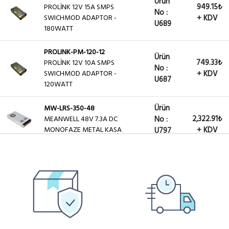
Ürün
949.15₺
PROLİNK 12V 15A SMPS
No :
SWICHMOD ADAPTOR -
+ KDV
U689
180WATT
PROLINK-PM-120-12
Ürün
749.33₺
PROLİNK 12V 10A SMPS
No :
SWICHMOD ADAPTOR -
+ KDV
U687
120WATT
Ürün
MW-LRS-350-48
2,322.91₺
MEANWELL 48V 7.3A DC
No :
MONOFAZE METAL KASA
+ KDV
U797
Ürün
FL-240-24V-10A
2,098.11₺
SMPS 240W 24V DC 10A METAL
No :
KASA ADAPTÖR
+ KDV
U820
Ürün
MW-LRS-350-24
2,134.00₺
MEANWELL 24V 14.5A DC
No :
MONOFAZE METAL KASA
+ KDV
U842