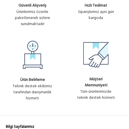
Güvenli Alışveriş
Hızlı Teslimat
Ürün
MW-LRS-200-48
Ürünlerimiz özenle
Siparişleriniz aynı gün
1,998.20₺
MEANWELL 48V 200W 4.4A DC
No :
paketlenerek sizlere
kargoda
MONOFAZE METAL KASA
+ KDV
U1168
sunulmaktadır
Müşteri
Ürün Belirleme
Memnuniyeti
Teknik destek ekibimiz
Tüm ürünlerimizde
tarafından danışmanlık
teknik destek hizmeti
hizmeti
Bilgi Sayfalarımız