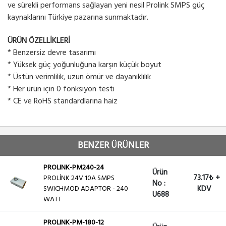
ve sürekli performans sağlayan yeni nesil Prolink SMPS güç
kaynaklarını Türkiye pazarına sunmaktadır.
ÜRÜN ÖZELLİKLERİ
* Benzersiz devre tasarımı
* Yüksek güç yoğunluğuna karşın küçük boyut
* Üstün verimlilik, uzun ömür ve dayanıklılık
* Her ürün için 0 fonksiyon testi
* CE ve RoHS standardlarına haiz
BENZER ÜRÜNLER
PROLINK-PM240-24
Ürün
73.17₺ +
PROLİNK 24V 10A SMPS
No :
SWICHMOD ADAPTOR - 240
KDV
U688
WATT
PROLINK-PM-180-12