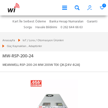
0
Kart İle Serbest Ödeme
Banka Hesap Numaraları
Garanti
Sorgu
Havale Bildirimi
0 262 644 66 63
Anasayfa
IoT / Lora / Otomasyon Ürünleri
Güç Kaynakları , Adaptörler
MW-RSP-200-24
MEANWELL RSP-200-24 MW 200W TEK ÇIK.(24V-8.2A)