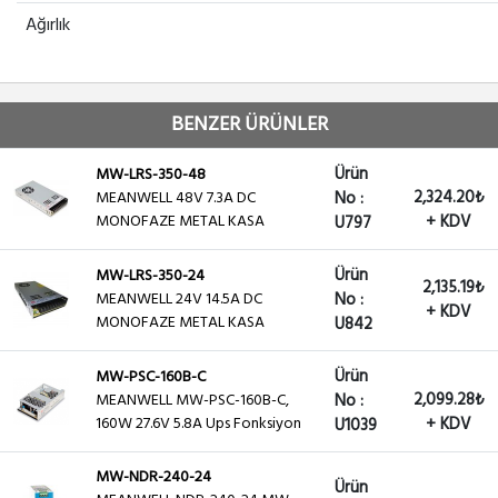
Ağırlık
BENZER ÜRÜNLER
Ürün
MW-LRS-350-48
2,324.20₺
MEANWELL 48V 7.3A DC
No :
MONOFAZE METAL KASA
+ KDV
U797
Ürün
MW-LRS-350-24
2,135.19₺
MEANWELL 24V 14.5A DC
No :
+ KDV
MONOFAZE METAL KASA
U842
Ürün
MW-PSC-160B-C
2,099.28₺
MEANWELL MW-PSC-160B-C,
No :
160W 27.6V 5.8A Ups Fonksiyon
+ KDV
U1039
MW-NDR-240-24
Ürün