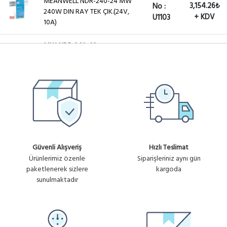
MEANWELL NDR-240-24 MW
3,154.26₺
No :
240W DIN RAY TEK ÇIK.(24V,
+ KDV
U1103
10A)
MW-NDR-240-48
Ürün
MEANWELL NDR-240-48 MW
2,649.09₺
No :
240W DIN RAY TEK ÇIK.(48V,
+ KDV
U1104
5A)
Ürün
MW-LRS-200-48
1,999.31₺
MEANWELL 48V 200W 4.4A DC
No :
+ KDV
MONOFAZE METAL KASA
U1168
Güvenli Alışveriş
Hızlı Teslimat
Ürünlerimiz özenle
Siparişleriniz aynı gün
paketlenerek sizlere
kargoda
sunulmaktadır