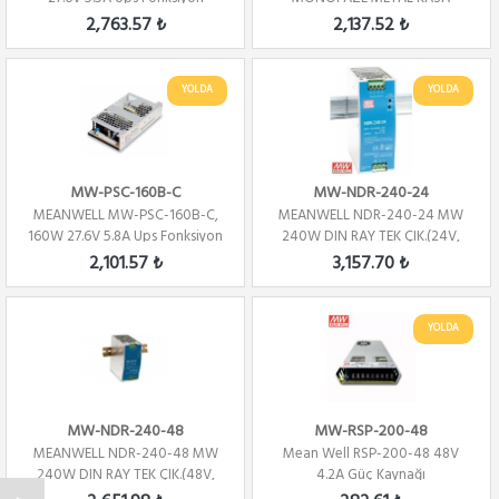
2,763.57 ₺
2,137.52 ₺
YOLDA
YOLDA
MW-PSC-160B-C
MW-NDR-240-24
MEANWELL MW-PSC-160B-C,
MEANWELL NDR-240-24 MW
160W 27.6V 5.8A Ups Fonksiyon
240W DIN RAY TEK ÇIK.(24V,
10A)
2,101.57 ₺
3,157.70 ₺
YOLDA
MW-NDR-240-48
MW-RSP-200-48
MEANWELL NDR-240-48 MW
Mean Well RSP-200-48 48V
240W DIN RAY TEK ÇIK.(48V,
4.2A Güç Kaynağı
5A)