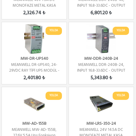
MONOFAZE METAL KASA
INPUT 16.8-33.6DC - OUTPUT
48V - 5A - DIN R...
2,326.74 ₺
6,801.20 ₺
YOLDA
YOLDA
MW-DR-UPS40
MW-DDR-240B-24
MEANWELL DR-UPS40, 24-
MEANWELL DDR-240B-24,
29VDC RAY TİPİ UPS MODÜL -
INPUT 16.8-33.6DC - OUTPUT
ŞARJ-2A-
24V - 10A - DIN ...
2,401.80 ₺
5,343.80 ₺
YOLDA
YOLDA
MW-AD-155B
MW-LRS-350-24
MEANWELL MW-AD-155B,
MEANWELL 24V 14.5A DC
27.6V 5.5A Ups Fonksiyon
MONOFAZE METAL KASA