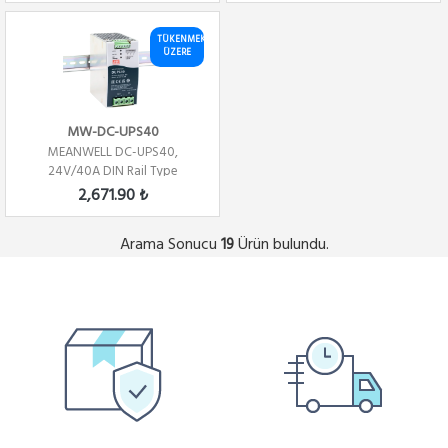
TÜKENMEK
ÜZERE
MW-DC-UPS40
MEANWELL DC-UPS40,
24V/40A DIN Rail Type
Uninterruptible DC-UPS Mo...
2,671.90 ₺
Arama Sonucu
Ürün bulundu.
19