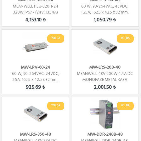
MW-HLG-320H-24
MW-LPV-60-48
MEANWELL HLG-320H-24
60 W, 90-264VAC, 48VDC,
320W IP67 - (24V, 13.34A)
1.25A, 162.5 x 42.5 x 32 mm,
Outdoor
Aydınlatma Gü...
4,153.10 ₺
1,050.79 ₺
YOLDA
YOLDA
MW-LPV-60-24
MW-LRS-200-48
60 W, 90-264VAC, 24VDC,
MEANWELL 48V 200W 4.4A DC
2.5A, 162.5 x 42.5 x 32 mm,
MONOFAZE METAL KASA
Aydınlatma Güç...
925.69 ₺
2,001.50 ₺
YOLDA
YOLDA
MW-LRS-350-48
MW-DDR-240B-48
MEANWELL 48V 7.3A DC
MEANWELL DDR-240B-48,