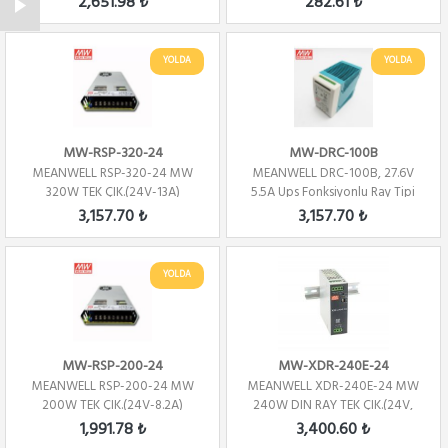
2,651.98 ₺
282.61 ₺
YOLDA
YOLDA
MW-RSP-320-24
MW-DRC-100B
MEANWELL RSP-320-24 MW
MEANWELL DRC-100B, 27.6V
320W TEK ÇIK.(24V-13A)
5.5A Ups Fonksiyonlu Ray Tipi
3,157.70 ₺
3,157.70 ₺
YOLDA
MW-RSP-200-24
MW-XDR-240E-24
MEANWELL RSP-200-24 MW
MEANWELL XDR-240E-24 MW
200W TEK ÇIK.(24V-8.2A)
240W DIN RAY TEK ÇIK.(24V,
10A)
1,991.78 ₺
3,400.60 ₺