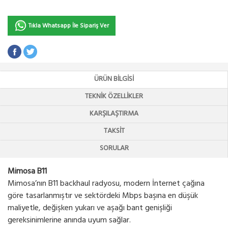
Tıkla Whatsapp İle Sipariş Ver
ÜRÜN BILGISI
TEKNIK ÖZELLIKLER
KARŞILAŞTIRMA
TAKSIT
SORULAR
Mimosa B11
Mimosa’nın B11 backhaul radyosu, modern İnternet çağına
göre tasarlanmıştır ve sektördeki Mbps başına en düşük
maliyetle, değişken yukarı ve aşağı bant genişliği
gereksinimlerine anında uyum sağlar.