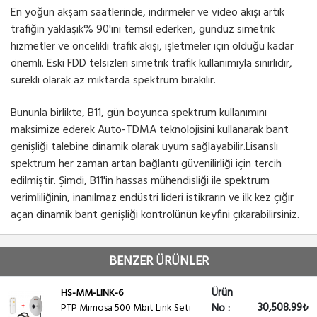
En yoğun akşam saatlerinde, indirmeler ve video akışı artık
trafiğin yaklaşık% 90'ını temsil ederken, gündüz simetrik
hizmetler ve öncelikli trafik akışı, işletmeler için olduğu kadar
önemli. Eski FDD telsizleri simetrik trafik kullanımıyla sınırlıdır,
sürekli olarak az miktarda spektrum bırakılır.
Bununla birlikte, B11, gün boyunca spektrum kullanımını
maksimize ederek Auto-TDMA teknolojisini kullanarak bant
genişliği talebine dinamik olarak uyum sağlayabilir.Lisanslı
spektrum her zaman artan bağlantı güvenilirliği için tercih
edilmiştir. Şimdi, B11'in hassas mühendisliği ile spektrum
verimliliğinin, inanılmaz endüstri lideri istikrarın ve ilk kez çığır
açan dinamik bant genişliği kontrolünün keyfini çıkarabilirsiniz.
BENZER ÜRÜNLER
Ürün
HS-MM-LINK-6
30,508.99₺
PTP Mimosa 500 Mbit Link Seti
No :