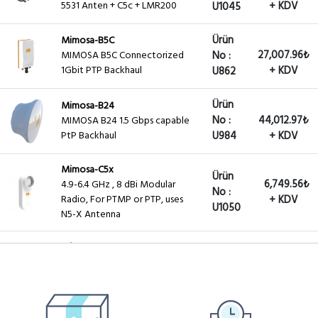
5531 Anten + C5c + LMR200
+ KDV
U1045
Ürün
Mimosa-B5C
27,007.96₺
MIMOSA B5C Connectorized
No :
1Gbit PTP Backhaul
+ KDV
U862
Ürün
Mimosa-B24
No :
44,012.97₺
MIMOSA B24 1.5 Gbps capable
PtP Backhaul
U984
+ KDV
Mimosa-C5x
Ürün
6,749.56₺
4.9-6.4 GHz , 8 dBi Modular
No :
Radio, For PTMP or PTP, uses
+ KDV
U1050
N5-X Antenna
Mimosa-N5-X12
Ürün
1,050.31₺
N5-X12 4.9-6.4 GHz Modular
No :
Twist-on Antenna, 70mm Horn
+ KDV
U1051
for C5x only, 12 dBi gain