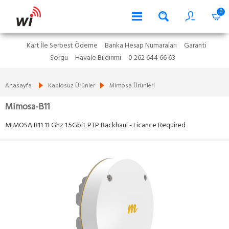
0
Kart İle Serbest Ödeme
Banka Hesap Numaraları
Garanti
Sorgu
Havale Bildirimi
0 262 644 66 63
Anasayfa
Kablosuz Ürünler
Mimosa Ürünleri
Mimosa-B11
MIMOSA B11 11 Ghz 1.5Gbit PTP Backhaul - Licance Required