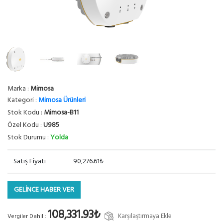
Marka :
Mimosa
Kategori :
Mimosa Ürünleri
Stok Kodu :
Mimosa-B11
Özel Kodu :
U985
Stok Durumu :
Yolda
Satış Fiyatı
90,276.61₺
GELİNCE HABER VER
108,331.93₺
Karşılaştırmaya Ekle
Vergiler Dahil :