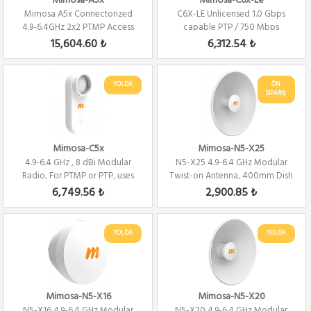
Mimosa-A5x
Mimosa-C6x-Le
Mimosa A5x Connectorized
C6X-LE Unlicensed 1.0 Gbps
4.9-6.4GHz 2x2 PTMP Access
capable PTP / 750 Mbps
Point
capable
15,604.60 ₺
6,312.54 ₺
YOLDA
ÖN
SİPARİŞ
Mimosa-C5x
Mimosa-N5-X25
4.9-6.4 GHz , 8 dBi Modular
N5-X25 4.9-6.4 GHz Modular
Radio, For PTMP or PTP, uses
Twist-on Antenna, 400mm Dish
N5-X Antenna
for C5x on...
6,749.56 ₺
2,900.85 ₺
YOLDA
YOLDA
Mimosa-N5-X16
Mimosa-N5-X20
N5-X16 4.9-6.4 GHz Modular
N5-X20 4.9-6.4 GHz Modular