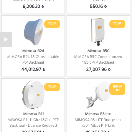
8,206.30 ₺
550.16 ₺
YOLDA
YOLDA
Mimosa-B24
Mimosa-B5C
MIMOSA B24 1.5 Gbps capable
MIMOSA B5C Connectorized
PtP Backhaul
1Gbit PTP Backhaul
44,012.97 ₺
27,007.96 ₺
YOLDA
END OF
LIFE
Mimosa-B11
Mimosa-B5Lite
MIMOSA B11 11 Ghz 1.5Gbit PTP
MIMOSA B5-LITE Bridge link
Backhaul - Licance Required
750+ Mbps PTP Link