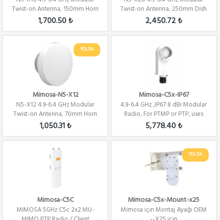
Twist-on Antenna, 150mm Horn
Twist-on Antenna, 250mm Dish
for C5x on...
for C5x on...
1,700.50 ₺
2,450.72 ₺
YOLDA
Mimosa-N5-X12
Mimosa-C5x-IP67
N5-X12 4.9-6.4 GHz Modular
4.9-6.4 GHz ,IP67 8 dBi Modular
Twist-on Antenna, 70mm Horn
Radio, For PTMP or PTP, uses
for C5x onl...
N5-X...
1,050.31 ₺
5,778.40 ₺
YOLDA
Mimosa-C5C
Mimosa-C5x-Mount-x25
MIMOSA 5GHz C5c 2x2 MU-
Mimosa için Montaj Ayağı OEM
MIMO PTP Radio / Client
--X25 için