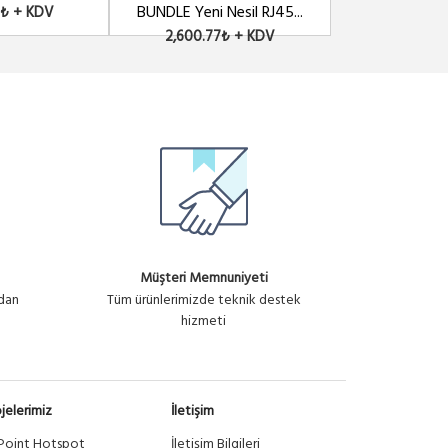
BUNDLE Yeni Nesil RJ45...
3₺ + KDV
14,454.2
13,003.83₺ + KDV
2,600.77₺ + KDV
Müşteri Memnuniyeti
ndan
Tüm ürünlerimizde teknik destek
hizmeti
jelerimiz
İletişim
Point Hotspot
İletişim Bilgileri