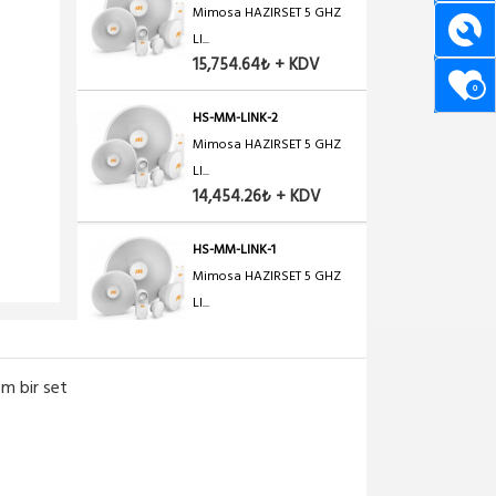
Mimosa HAZIRSET 5 GHZ
LI...
15,754.64₺ + KDV
0
HS-MM-LINK-2
Mimosa HAZIRSET 5 GHZ
LI...
14,454.26₺ + KDV
HS-MM-LINK-1
Mimosa HAZIRSET 5 GHZ
LI...
13,003.83₺ + KDV
HS-MK-LINK-6
em bir set
MIKROTIK HAZIRSET 5 GHZ
...
15,004.42₺ + KDV