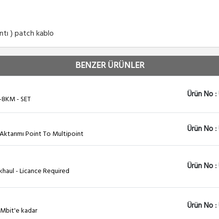
tı ) patch kablo
BENZER ÜRÜNLER
Ürün No :
-8KM - SET
Ürün No :
Aktarımı Point To Multipoint
Ürün No :
haul - Licance Required
Ürün No :
Mbit'e kadar