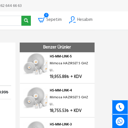
262 644 66 63
0
Sepetim
Hesabım
HS-MK-LINK-7
HAZIRSET PTP LINK AC 30 ...
25,877.63₺ + KDV
Benzer Ürünler
HS-MM-LINK-5
Mimosa HAZIRSET 5 GHZ
LI...
19,955.88₺ + KDV
HS-MM-LINK-4
8.99₺
Mimosa HAZIRSET 5 GHZ
LI...
18,755.53₺ + KDV
HS-MM-LINK-3