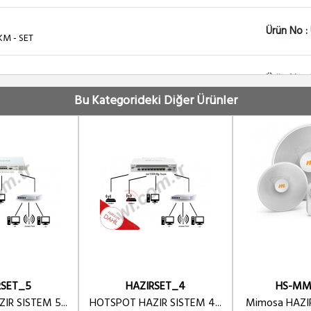
Ürün No :
KM - SET
Ürün No :
KM - SET
Bu Kategorideki Diğer Ürünler
Ürün No :
M - SET
Ürün No :
M - SET
Ürün No :
M - SET
RSET_5
HAZIRSET_4
HS-MM-
R SISTEM 5...
HOTSPOT HAZIR SISTEM 4...
Mimosa HAZIR