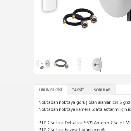
ÜRÜN BILGISI
TAKSIT
SORULAR
Noktadan noktaya görüş olan alanlar için 5 gh
Noktadan noktaya kamera ,data aktarımı için id
PTP C5c Link DeltaLink 5531 Anten + C5c + L
PTP C5c Link hazırset ürünü içeriği