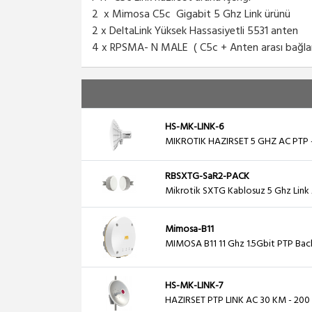
2 x Mimosa C5c Gigabit 5 Ghz Link ürünü
2 x DeltaLink Yüksek Hassasiyetli 5531 anten
4 x RPSMA- N MALE ( C5c + Anten arası bağlan
HS-MK-LINK-6
MIKROTIK HAZIRSET 5 GHZ AC PTP 
RBSXTG-SaR2-PACK
Mikrotik SXTG Kablosuz 5 Ghz Link 
Mimosa-B11
MIMOSA B11 11 Ghz 1.5Gbit PTP Back
HS-MK-LINK-7
HAZIRSET PTP LINK AC 30 KM - 200 