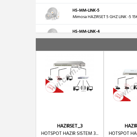
HS-MM-LINK-5
Mimosa HAZIRSET 5 GHZ LINK -5 15
HS-MM-LINK-4
Mimosa HAZIRSET 5 GHZ LINK -4 10
HS-MM-LINK-3
Mimosa HAZIRSET 5 GHZ LINK -3 7K
HS-MM-LINK-2
Mimosa HAZIRSET 5 GHZ LINK -2 5K
HS-MM-LINK-1
Mimosa HAZIRSET 5 GHZ LINK -1 3K
HAZIRSET_3
HAZI
HOTSPOT HAZIR SISTEM 3...
HOTSPOT HAZI