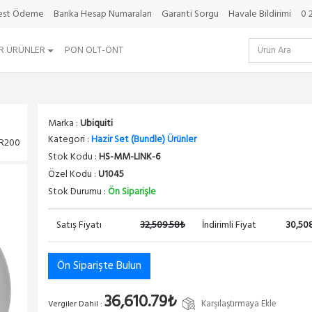
best Ödeme
Banka Hesap Numaraları
Garanti Sorgu
Havale Bildirimi
0 
R ÜRÜNLER
PON OLT-ONT
Marka :
Ubiquiti
Kategori :
Hazir Set (Bundle) Ürünler
MR200
Stok Kodu :
HS-MM-LINK-6
Özel Kodu :
U1045
Stok Durumu :
Ön Siparişle
Satış Fiyatı
32,509.58₺
İndirimli Fiyat
30,50
Ön Siparişte Bulun
36,610.79₺
Karşılaştırmaya Ekle
Vergiler Dahil :