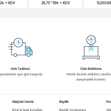
92₺ + KDV
26,757.89₺ + KDV
13,003.8
Hızlı Teslimat
Ürün Belirleme
iparişleriniz aynı gün kargoda
Teknik destek ekibimiz tarafı
danışmanlık hizmeti
Müşteri Servisi
Bayilik
Pro
İptal & İade Koşulları
Bayilik Sözleşmesi
Wi