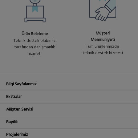
L6 Firewall / Router
RB5009UPr-PLUS-S-PLUS-IN
Ürün
13,587.84₺
RB5009UPr+S+IN with
No :
RouterOS L5 license indoor
+ KDV
U2004
Müşteri
Ürün Belirleme
case
Memnuniyeti
Teknik destek ekibimiz
Tüm ürünlerimizde
tarafından danışmanlık
RB5009UPr-PLUS-S-PLUS-
Ürün
teknik destek hizmeti
hizmeti
14,801.04₺
OUT
No :
RB5009UPr+S+ in outdoor
+ KDV
U2061
case with RouterOS L5 license
Bilgi Sayfalarımız
Ekstralar
Müşteri Servisi
Bayilik
Projelerimiz