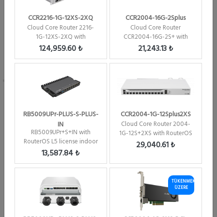
CCR2216-1G-12XS-2XQ
CCR2004-16G-2Splus
Cloud Core Router 2216-
Cloud Core Router
1G-12XS-2XQ with
CCR2004-16G-2S+ with
RouterOS L6 license
RouterOS L6 license Firew...
124,959.60 ₺
21,243.13 ₺
Marka :
Mikrotik
RB5009UPr-PLUS-S-PLUS-
CCR2004-1G-12Splus2XS
Kategori :
Cloud Core Router Tümü
IN
Cloud Core Router 2004-
Stok Kodu :
CCR1009-7G-1C-1SPLUS
RB5009UPr+S+IN with
1G-12S+2XS with RouterOS
RouterOS L5 license indoor
L6 license Firew...
Özel Kodu :
U769
29,040.61 ₺
case
13,587.84 ₺
Stok Durumu :
Üretimi Durdurulmuş
SFP ( 1G ) Modul Seçenekleri
TÜKENMEK
ÜZERE
SFP+ ( 10G ) Modul Seçenekleri