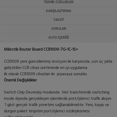
TEKNIK ÖZELLIKLER
KARŞILAŞTIRMA
TAKSIT
SORULAR
KUTU İÇERIĞI
Mikrotik Router Board CCR1009-7G-1C-1S+
CCR1009 yeni güncellenmiş revizyon ile karşınızda ,son üç yılda
geliştirilen CCR cihaz üretiminde en iyi uygulama
ilk olarak CCR1009 cihazları ile piyasaya sunuldu.
Önemli Değişiklikler
Switch Chip Devredışı modunda Veri transferinde switching
mode dışında gerçekleşen işlemlerde port/işlemci trafik akışını
1 gbit gerçek trafik yönetimi sağlanabilmekte. Yeni, kayıp ve
durgun paket tespitini port/işlemci özdeşlesmesi