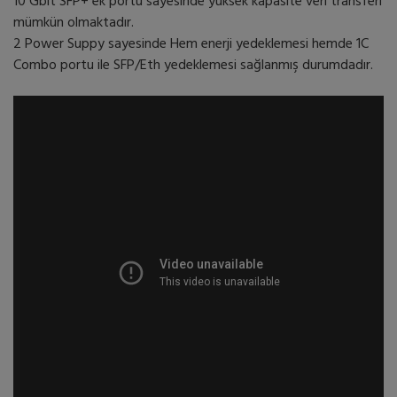
10 Gbit SFP+ ek portu sayesinde yüksek kapasite veri transferi
mümkün olmaktadır.
2 Power Suppy sayesinde Hem enerji yedeklemesi hemde 1C
Combo portu ile SFP/Eth yedeklemesi sağlanmış durumdadır.