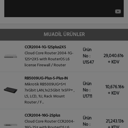
MUADİL ÜRÜNLER
CCR2004-1G-12Splus2XS
Ürün
Cloud Core Router 2004-1G-
29,040.61₺
No :
12S+2XS with RouterOS L6
+ KDV
U1547
license Firewall / Router
RB5009UG-Plus-S-Plus-IN
Ürün
Mikrotik RB5009UG+S+I
10,676.16₺
No :
7xGbit LAN,1x2.5Gbit 1xSFP+ ,
+ KDV
L5, LCD, 1U, Rack Mount
U1711
Router / F...
CCR2004-16G-2Splus
Ürün
21,243.13₺
Cloud Core Router CCR2004-
No :
16G-2S+ with RouterOS L6
+ KDV