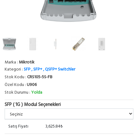
Marka :
Mikrotik
Kategori :
SFP , SFP+ , QSFP+ Switchler
Stok Kodu :
CRS105-5S-FB
Özel Kodu :
U906
Stok Durumu :
Yolda
SFP ( 1G ) Modul Seçenekleri
Satış Fiyatı
3,625.84₺