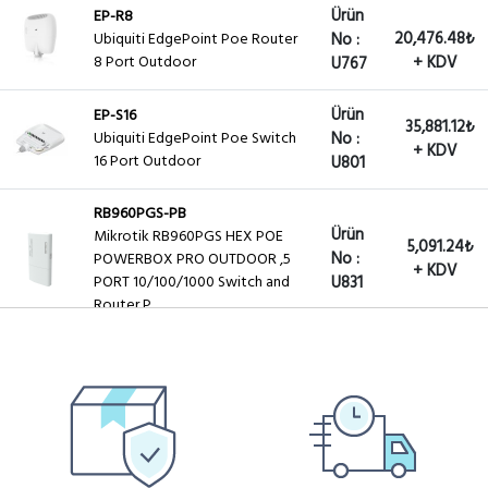
Ürün
EP-R8
20,476.48₺
Ubiquiti EdgePoint Poe Router
No :
8 Port Outdoor
+ KDV
U767
Ürün
EP-S16
35,881.12₺
Ubiquiti EdgePoint Poe Switch
No :
+ KDV
16 Port Outdoor
U801
RB960PGS-PB
Ürün
Mikrotik RB960PGS HEX POE
5,091.24₺
No :
POWERBOX PRO OUTDOOR ,5
+ KDV
PORT 10/100/1000 Switch and
U831
Router P...
CRS112-8P-4S
Ürün
9,649.11₺
Cloud Router Switch CRS112-8P-
No :
4S-IN with POE-out and with
+ KDV
U838
RouterOS L5