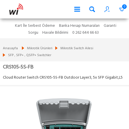
0
Kart İle Serbest Ödeme
Banka Hesap Numaraları
Garanti
Sorgu
Havale Bildirimi
0 262 644 66 63
Anasayfa
Mikrotik Ürünleri
Mikrotik Switch Ailesi
SFP , SFP+ , QSFP+ Switchler
CRS105-5S-FB
Cloud Router Switch CRS105-5S-FB Outdoor Layer3, 5x SFP Gigabit,L5