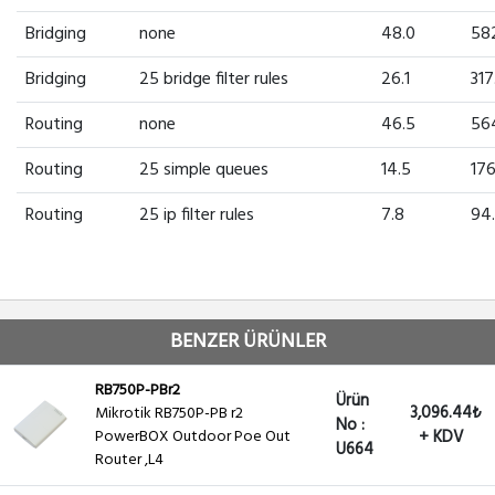
Bridging
none
48.0
58
Bridging
25 bridge filter rules
26.1
317
Routing
none
46.5
56
Routing
25 simple queues
14.5
176
Routing
25 ip filter rules
7.8
94
BENZER ÜRÜNLER
RB750P-PBr2
Ürün
3,096.44₺
Mikrotik RB750P-PB r2
No :
PowerBOX Outdoor Poe Out
+ KDV
U664
Router ,L4