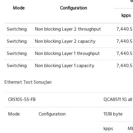
6
Mode
Configuration
kpps
Switching
Non blocking Layer 2 throughput
7,440.5
Switching
Non blocking Layer 2 capacity
7,440.5
Switching
Non blocking Layer 1 throughput
7,440.5
Switching
Non blocking Layer 1 capacity
7,440.5
Ethernet Test Sonuçları
CRS105-5S-FB
QCA8511 1G all
Mode
Configuration
1518 byte
kpps
M