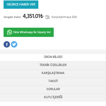
GELİNCE HABER VER
4,351.01₺
Karşılaştırmaya Ekle
Vergiler Dahil :
Tıkla Whatsapp İle Sipariş Ver
ÜRÜN BILGISI
TEKNIK ÖZELLIKLER
KARŞILAŞTIRMA
TAKSIT
SORULAR
KUTU İÇERIĞI