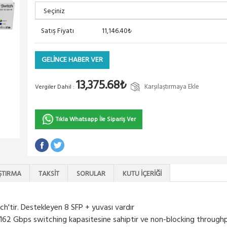
Satış Fiyatı
11,146.40₺
GELİNCE HABER VER
13,375.68₺
Karşılaştırmaya Ekle
Vergiler Dahil :
Tıkla Whatsapp İle Sipariş Ver
ŞTIRMA
TAKSIT
SORULAR
KUTU İÇERIĞI
'tir. Destekleyen 8 SFP + yuvası vardır
 162 Gbps switching kapasitesine sahiptir ve
non-blocking throughp