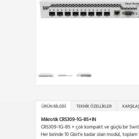
ÜRÜN BILGISI
TEKNIK ÖZELLIKLER
KARŞILA
Mikrotik CRS309-1G-8S+IN
CRS309-1G-8S + çok kompakt ve güçlü bir Switch
Her birinde 10 Gbit'e kadar olan modül, toplam