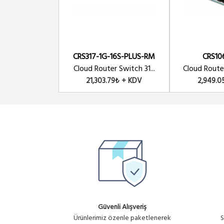
CRS317-1G-16S-PLUS-RM
CRS10
Cloud Router Switch 31...
Cloud Router
21,303.79₺ + KDV
2,949.0
Güvenli Alışveriş
Ürünlerimiz özenle paketlenerek
S