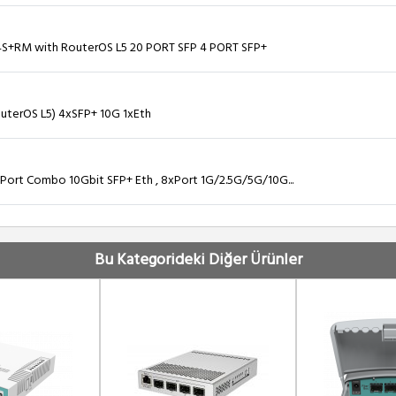
4S+RM with RouterOS L5 20 PORT SFP 4 PORT SFP+
uterOS L5) 4xSFP+ 10G 1xEth
Port Combo 10Gbit SFP+ Eth , 8xPort 1G/2.5G/5G/10G...
4xSFP + 10g, 2xQSFP+ 40G , L5 Rack Mount
Bu Kategorideki Diğer Ürünler
RM 48xGbit Lan, 4xSFP+,2Qsfp+ LCD ,L5 Rack Mount