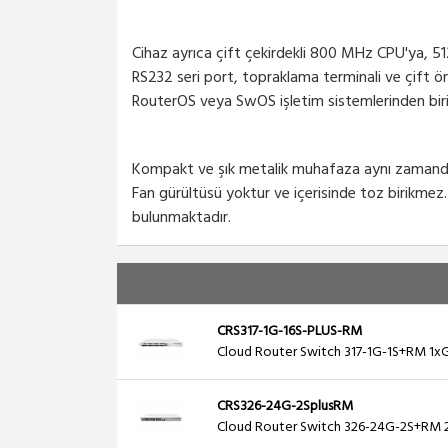
Cihaz ayrıca çift çekirdekli 800 MHz CPU'ya, 5
RS232 seri port, topraklama terminali ve çift ö
RouterOS veya SwOS işletim sistemlerinden birini
Kompakt ve şık metalik muhafaza aynı zamanda 
Fan gürültüsü yoktur ve içerisinde toz birikmez.
bulunmaktadır.
CRS317-1G-16S-PLUS-RM
Cloud Router Switch 317-1G-1S+RM 1xG
CRS326-24G-2SplusRM
Cloud Router Switch 326-24G-2S+RM 2