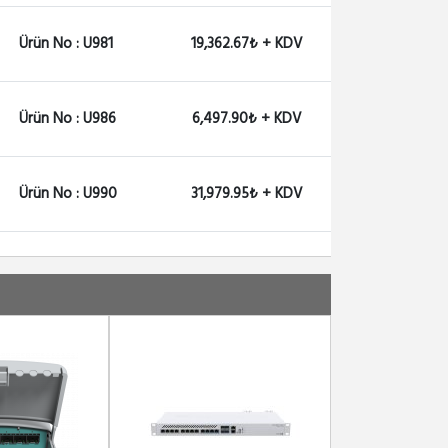
1,749.43₺ + KDV
Ürün No : U981
19,362.67₺ + KDV
S-RJ10
Mikrotik RJ45 SFP 10/100...
2,766.10₺ + KDV
Ürün No : U986
6,497.90₺ + KDV
S-AO0005
Ürün No : U990
31,979.95₺ + KDV
S-AO0005 SFP+ direct att...
2,377.87₺ + KDV
Ürün No : U1187
25,186.03₺ + KDV
Ürün No : U1391
27,127.15₺ + KDV