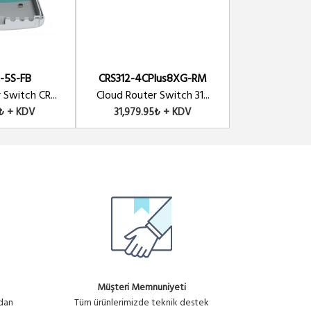
-5S-FB
CRS312-4CPlus8XG-RM
CRS328-4C-2
 Switch CR...
Cloud Router Switch 31...
Cloud Router 
3₺ + KDV
31,979.95₺ + KDV
19,362.6
Müşteri Memnuniyeti
ndan
Tüm ürünlerimizde teknik destek