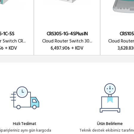
6-1C-5S
CRS305-1G-4SPlusIN
CRS105
 Switch CR...
Cloud Router Switch 30...
Cloud Router
5₺ + KDV
6,497.90₺ + KDV
3,628.8
Hızlı Teslimat
Ürün Belirleme
iparişleriniz aynı gün kargoda
Teknik destek ekibimiz tarafı