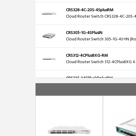
CRS328-4C-20S-4SplusRM
Cloud Router Switch CRS328-4C-20S-
CRS305-1G-4SPlusIN
Cloud Router Switch 305-1G-4S+IN (Ro
CRS312-4CPlus8XG-RM
Cloud Router Switch 312-4CPlus8XG 4 
CRS326-24SPlus2QplusRM
Cloud Router Switch 326-24S+2Q+RM 2
CRS354-48G-4SPlus2QPlusRM
Cloud Router Switch 354-48G-2S+4Q+