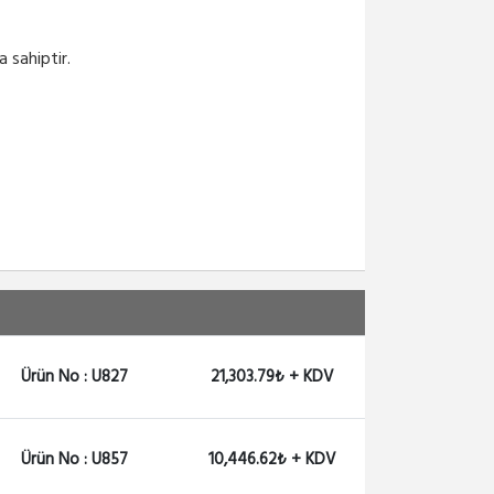
1,359.56₺ + KDV
 sahiptir.
S-85DLC05D
Mikrotik S-85DLC05D, SFP...
1,079.65₺ + KDV
S-85DLC03D
Mikrotik S+85DLC03D
SFP+...
2,814.62₺ + KDV
S-DA0001
Mikrotik S+DA0001, SFP+,...
Ürün No : U827
21,303.79₺ + KDV
1,449.53₺ + KDV
S-DA0003
Ürün No : U857
10,446.62₺ + KDV
Mikrotik S+DA0003, SFP+,...