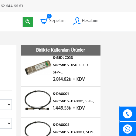
1,359.56₺ + KDV
262 644 66 63
0
Sepetim
Hesabım
S-85DLC05D
Mikrotik S-85DLC05D, SFP...
1,079.65₺ + KDV
Birlikte Kullanılan Ürünler
S-85DLC03D
Mikrotik S+85DLC03D
SFP+...
2,814.62₺ + KDV
S-DA0001
Mikrotik S+DA0001, SFP+,...
1,449.53₺ + KDV
S-DA0003
Mikrotik S+DA0003, SFP+,...