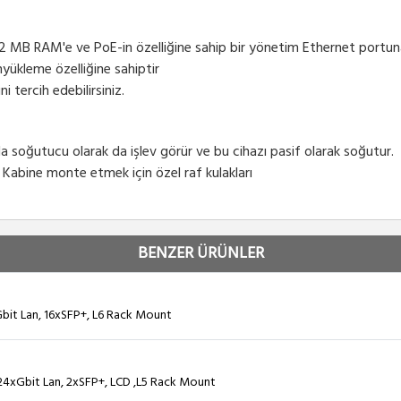
12 MB RAM'e ve PoE-in özelliğine sahip bir yönetim Ethernet portuna
nyükleme özelliğine sahiptir
 tercih edebilirsiniz.
soğutucu olarak da işlev görür ve bu cihazı pasif olarak soğutur.
 Kabine monte etmek için özel raf kulakları
BENZER ÜRÜNLER
bit Lan, 16xSFP+, L6 Rack Mount
4xGbit Lan, 2xSFP+, LCD ,L5 Rack Mount