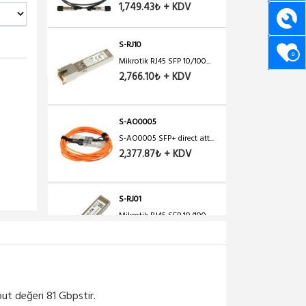
1,749.43₺ + KDV
S-RJ10
0
Mikrotik RJ45 SFP 10/100...
2,766.10₺ + KDV
S-AO0005
S-AO0005 SFP+ direct att...
2,377.87₺ + KDV
S-RJ01
Mikrotik RJ45 SFP 10/100...
1,324.57₺ + KDV
S-31DLC20D
Mikrotik S-31DLC20D SFP ...
ut değeri 81 Gbpstir.