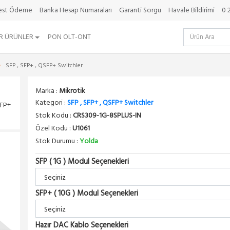
best Ödeme
Banka Hesap Numaraları
Garanti Sorgu
Havale Bildirimi
0 
R ÜRÜNLER
PON OLT-ONT
SFP , SFP+ , QSFP+ Switchler
Marka :
Mikrotik
Kategori :
SFP , SFP+ , QSFP+ Switchler
SFP+
Stok Kodu :
CRS309-1G-8SPLUS-IN
Özel Kodu :
U1061
Stok Durumu :
Yolda
SFP ( 1G ) Modul Seçenekleri
SFP+ ( 10G ) Modul Seçenekleri
Hazır DAC Kablo Seçenekleri