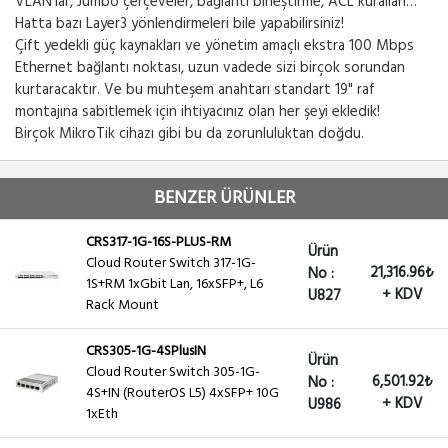
VLAN'lar, Jumbo çerçeveler, bağlantı birleştirme, ACL kuralları…
Hatta bazı Layer3 yönlendirmeleri bile yapabilirsiniz!
Çift yedekli güç kaynakları ve yönetim amaçlı ekstra 100 Mbps
Ethernet bağlantı noktası, uzun vadede sizi birçok sorundan
kurtaracaktır. Ve bu muhteşem anahtarı standart 19" raf
montajına sabitlemek için ihtiyacınız olan her şeyi ekledik!
Birçok MikroTik cihazı gibi bu da zorunluluktan doğdu.
BENZER ÜRÜNLER
CRS317-1G-16S-PLUS-RM
Ürün
Cloud Router Switch 317-1G-
21,316.96₺
No :
1S+RM 1xGbit Lan, 16xSFP+, L6
+ KDV
U827
Rack Mount
CRS305-1G-4SPlusIN
Ürün
Cloud Router Switch 305-1G-
6,501.92₺
No :
4S+IN (RouterOS L5) 4xSFP+ 10G
+ KDV
U986
1xEth