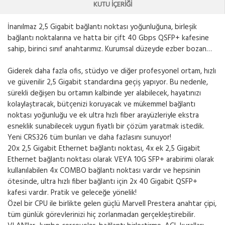
KUTU İÇERIĞI
İnanılmaz 2,5 Gigabit bağlantı noktası yoğunluğuna, birleşik
bağlantı noktalarına ve hatta bir çift 40 Gbps QSFP+ kafesine
sahip, birinci sınıf anahtarımız. Kurumsal düzeyde ezber bozan…
Giderek daha fazla ofis, stüdyo ve diğer profesyonel ortam, hızlı
ve güvenilir 2,5 Gigabit standardına geçiş yapıyor. Bu nedenle,
sürekli değişen bu ortamın kalbinde yer alabilecek, hayatınızı
kolaylaştıracak, bütçenizi koruyacak ve mükemmel bağlantı
noktası yoğunluğu ve ek ultra hızlı fiber arayüzleriyle ekstra
esneklik sunabilecek uygun fiyatlı bir çözüm yaratmak istedik.
Yeni CRS326 tüm bunları ve daha fazlasını sunuyor!
20x 2,5 Gigabit Ethernet bağlantı noktası, 4x ek 2,5 Gigabit
Ethernet bağlantı noktası olarak VEYA 10G SFP+ arabirimi olarak
kullanılabilen 4x COMBO bağlantı noktası vardır ve hepsinin
ötesinde, ultra hızlı fiber bağlantı için 2x 40 Gigabit QSFP+
kafesi vardır. Pratik ve geleceğe yönelik!
Özel bir CPU ile birlikte gelen güçlü Marvell Prestera anahtar çipi,
tüm günlük görevlerinizi hiç zorlanmadan gerçekleştirebilir.