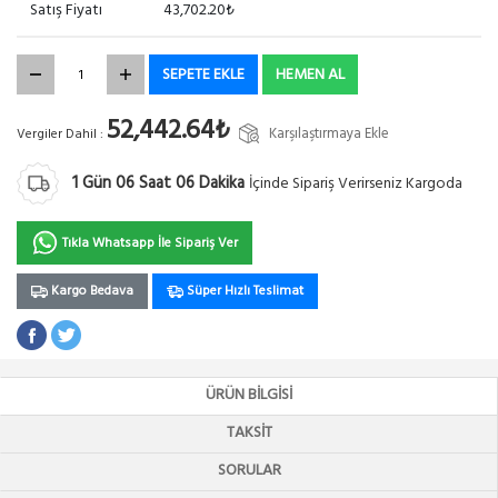
Satış Fiyatı
43,702.20₺
SEPETE EKLE
HEMEN AL
52,442.64₺
Karşılaştırmaya Ekle
Vergiler Dahil :
1
Gün
06
Saat
06
Dakika
İçinde Sipariş Verirseniz Kargoda
Tıkla Whatsapp İle Sipariş Ver
Kargo Bedava
Süper Hızlı Teslimat
ÜRÜN BILGISI
TAKSIT
SORULAR