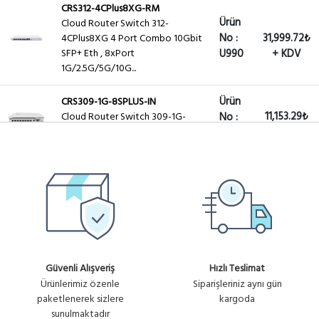
CRS312-4CPlus8XG-RM
Ürün
Cloud Router Switch 312-
No :
31,999.72₺
4CPlus8XG 4 Port Combo 10Gbit
SFP+ Eth , 8xPort
U990
+ KDV
1G/2.5G/5G/10G...
Ürün
CRS309-1G-8SPLUS-IN
11,153.29₺
Cloud Router Switch 309-1G-
No :
8S+IN (RouterOS L5) 8xSFP+ 10G
+ KDV
U1061
CRS354-48G-4SPlus2QPlusRM
Ürün
Cloud Router Switch 354-48G-
No :
27,143.92₺
2S+4Q+RM 48xGbit Lan,
4xSFP+,2Qsfp+ LCD ,L5 Rack
U1391
+ KDV
Mount
Güvenli Alışveriş
Hızlı Teslimat
Ürünlerimiz özenle
Siparişleriniz aynı gün
paketlenerek sizlere
kargoda
sunulmaktadır