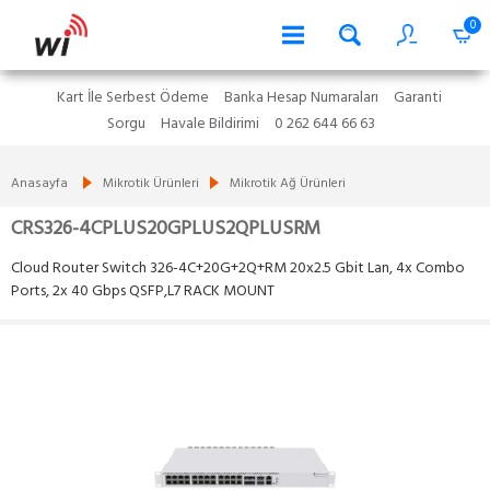
0
Kart İle Serbest Ödeme
Banka Hesap Numaraları
Garanti
Sorgu
Havale Bildirimi
0 262 644 66 63
Anasayfa
Mikrotik Ürünleri
Mikrotik Ağ Ürünleri
CRS326-4CPLUS20GPLUS2QPLUSRM
Cloud Router Switch 326-4C+20G+2Q+RM 20x2.5 Gbit Lan, 4x Combo
Ports, 2x 40 Gbps QSFP,L7 RACK MOUNT