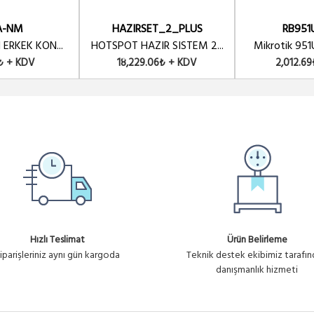
A-NM
HAZIRSET_2_PLUS
RB951
 ERKEK KON...
HOTSPOT HAZIR SISTEM 2...
Mikrotik 951
₺ + KDV
18,229.06₺ + KDV
2,012.6
Hızlı Teslimat
Ürün Belirleme
iparişleriniz aynı gün kargoda
Teknik destek ekibimiz tarafı
danışmanlık hizmeti