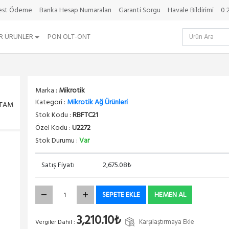
best Ödeme
Banka Hesap Numaraları
Garanti Sorgu
Havale Bildirimi
0 
R ÜRÜNLER
PON OLT-ONT
Marka :
Mikrotik
Kategori :
Mikrotik Ağ Ürünleri
RTAM
Stok Kodu :
RBFTC21
Özel Kodu :
U2272
Stok Durumu :
Var
Satış Fiyatı
2,675.08₺
SEPETE EKLE
HEMEN AL
3,210.10₺
Karşılaştırmaya Ekle
Vergiler Dahil :