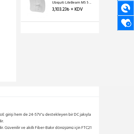
Ubiquiti LiteBeam M5 5 ...
3,103.23₺ + KDV
0
oE girişi hem de 24-57V'u destekleyen bir DC jakıyla
ir.
r. Güvenilir ve akıllı Fiber-Bakır dönüşümü için FTC21