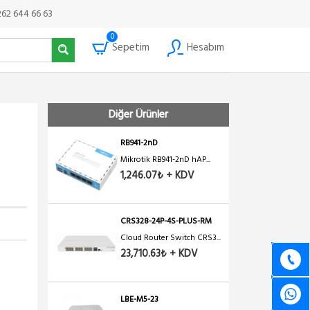
262 644 66 63
0
Sepetim
Hesabım
Diğer Ürünler
RB941-2nD
Mikrotik RB941-2nD hAP...
1,246.07₺ + KDV
CRS328-24P-4S-PLUS-RM
Cloud Router Switch CRS3...
23,710.63₺ + KDV
LBE-M5-23