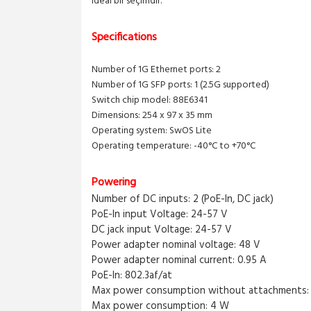
ideal bir seçimdir.
Specifications
Number of 1G Ethernet ports: 2
Number of 1G SFP ports: 1 (2.5G supported)
Switch chip model: 88E6341
Dimensions: 254 x 97 x 35 mm
Operating system: SwOS Lite
Operating temperature: -40°C to +70°C
Powering
Number of DC inputs: 2 (PoE-In, DC jack)
PoE-In input Voltage: 24-57 V
DC jack input Voltage: 24-57 V
Power adapter nominal voltage: 48 V
Power adapter nominal current: 0.95 A
PoE-In: 802.3af/at
Max power consumption without attachments:
Max power consumption: 4 W