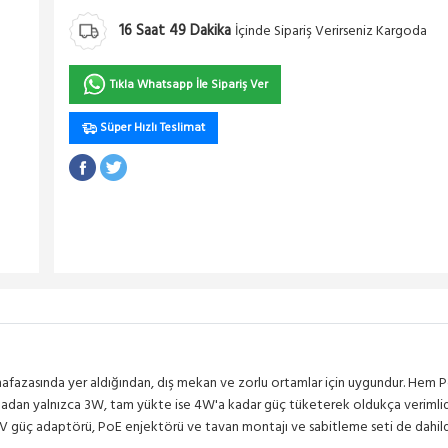
16
Saat
49
Dakika
İçinde Sipariş Verirseniz Kargoda
Tıkla Whatsapp İle Sipariş Ver
Süper Hızlı Teslimat
afazasında yer aldığından, dış mekan ve zorlu ortamlar için uygundur. Hem P
lmadan yalnızca 3W, tam yükte ise 4W'a kadar güç tüketerek oldukça verimlid
 48V güç adaptörü, PoE enjektörü ve tavan montajı ve sabitleme seti de dahildi