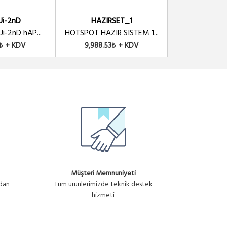
Ui-2nD
HAZIRSET_1
RBFT
Ui-2nD hAP...
HOTSPOT HAZIR SISTEM 1...
Mikrotik RBFT
9₺ + KDV
9,988.53₺ + KDV
1,947.76
Müşteri Memnuniyeti
ndan
Tüm ürünlerimizde teknik destek
hizmeti