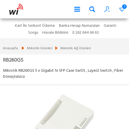
0
Kart İle Serbest Ödeme
Banka Hesap Numaraları
Garanti
Sorgu
Havale Bildirimi
0 262 644 66 63
Anasayfa
Mikrotik Ürünleri
Mikrotik Ağ Ürünleri
RB260GS
Mikrotik RB260GS 5 x Gigabit 1x SFP Case SwOS , Layer2 Switch , Fiber
Dönüştürücü