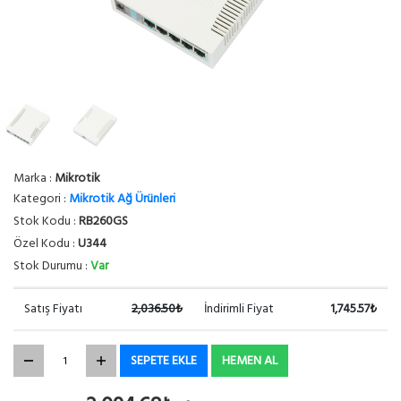
Marka :
Mikrotik
Kategori :
Mikrotik Ağ Ürünleri
Stok Kodu :
RB260GS
Özel Kodu :
U344
Stok Durumu :
Var
Satış Fiyatı
2,036.50₺
İndirimli Fiyat
1,745.57₺
SEPETE EKLE
HEMEN AL