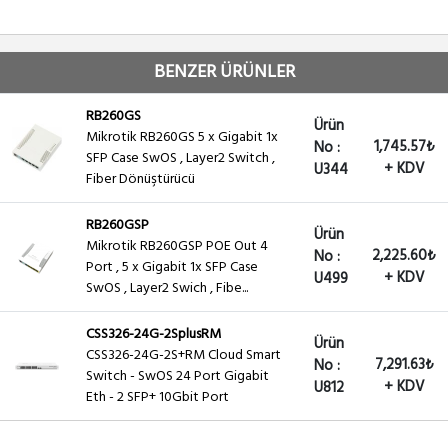
BENZER ÜRÜNLER
RB260GS
Ürün
Mikrotik RB260GS 5 x Gigabit 1x
1,745.57₺
No :
SFP Case SwOS , Layer2 Switch ,
+ KDV
U344
Fiber Dönüştürücü
RB260GSP
Ürün
Mikrotik RB260GSP POE Out 4
2,225.60₺
No :
Port , 5 x Gigabit 1x SFP Case
+ KDV
U499
SwOS , Layer2 Swich , Fibe...
CSS326-24G-2SplusRM
Ürün
CSS326-24G-2S+RM Cloud Smart
7,291.63₺
No :
Switch - SwOS 24 Port Gigabit
+ KDV
U812
Eth - 2 SFP+ 10Gbit Port