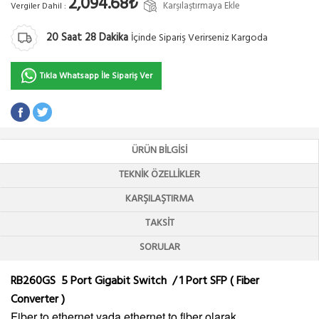
2,094.68₺
Karşılaştırmaya Ekle
Vergiler Dahil :
20
Saat
28
Dakika
İçinde Sipariş Verirseniz Kargoda
Tıkla Whatsapp İle Sipariş Ver
ÜRÜN BILGISI
TEKNIK ÖZELLIKLER
KARŞILAŞTIRMA
TAKSIT
SORULAR
RB260GS 5 Port Gigabit Switch / 1 Port SFP ( Fiber
Converter )
Fiber to ethernet yada ethernet to fiber olarak