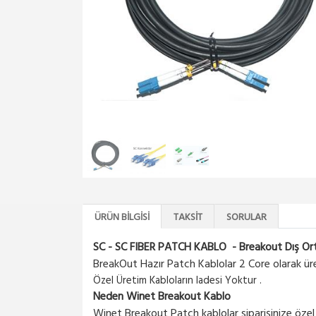
ÜRÜN BILGISI
TAKSIT
SORULAR
SC - SC FIBER PATCH KABLO - Breakout Dış Ort
BreakOut Hazır Patch Kablolar 2 Core olarak üreti
Özel Üretim Kabloların Iadesi Yoktur .
Neden Winet Breakout Kablo
Winet Breakout Patch kablolar siparişinize özel