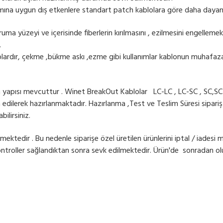
mına uygun dış etkenlere standart patch kablolara göre daha dayanı
uma yüzeyi ve içerisinde fiberlerin kırılmasını , ezilmesini engelle
.
olardır, çekme ,bükme askı ,ezme gibi kullanımlar kablonun muhafaza
 yapısı mevcuttur . Winet BreakOut Kablolar LC-LC , LC-SC , SC,SC ol
a edilerek hazırlanmaktadır. Hazırlanma ,Test ve Teslim Süresi sipariş
bilirsiniz.
mektedir . Bu nedenle siparişe özel üretilen ürünlerini iptal / iade
ontroller sağlandıktan sonra sevk edilmektedir. Ürün'de sonradan olu