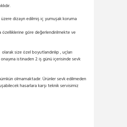
klıdır.
FBR-BO-SM-SC-SC-10M
SC-SC SM BREAKOUT
mek üzere dizayn edilmiş iç yumuşak koruma
KABLO ...
2,250.66₺ + KDV
 özelliklerine göre değerlendirilmekte ve
FBR-BO-SM-SC-SC-90M
SC-SC SM BREAKOUT
arak size özel boyutlandırılıp , uçları
KABLO ...
 onayına istinaden 2 iş günü içerisinde sevk
8,742.58₺ + KDV
FBR-BO-SM-SC-SC-80M
si mümkün olmamaktadır. Ürünler sevk edilmeden
SC-SC SM BREAKOUT
şabilecek hasarlara karşı teknik servisimiz
KABLO ...
6,802.00₺ + KDV
FBR-BO-SM-SC-SC-70M
BREAKOUT Hazır Fiber Kab...
990.00₺ + KDV