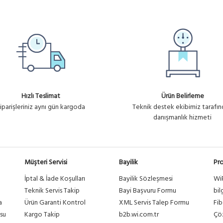
Ürün No : U1336
TCHCORD 10 MT
Hızlı Teslimat
Ürün Belirleme
iparişleriniz aynı gün kargoda
Teknik destek ekibimiz tarafı
danışmanlık hizmeti
Müşteri Servisi
Bayilik
Pro
İptal & İade Koşulları
Bayilik Sözleşmesi
Wi
a
Teknik Servis Takip
Bayi Başvuru Formu
bil
a
Ürün Garanti Kontrol
XML Servis Talep Formu
Fib
su
Kargo Takip
b2b.wi.com.tr
Çöz