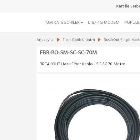
Kart İle Ser
TÜM KATEGORILER
LTE/ 4G MODEM
POPÜLE
Anasayfa
Fiber Optik Ürünleri
BreakOut Single Mod
FBR-BO-SM-SC-SC-70M
BREAKOUT Hazır Fiber Kablo - SC-SC 70 Metre