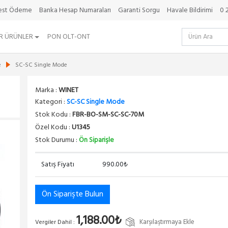
best Ödeme
Banka Hesap Numaraları
Garanti Sorgu
Havale Bildirimi
0 
R ÜRÜNLER
PON OLT-ONT
e
SC-SC Single Mode
Marka :
WINET
Kategori :
SC-SC Single Mode
Stok Kodu :
FBR-BO-SM-SC-SC-70M
Özel Kodu :
U1345
Stok Durumu :
Ön Siparişle
Satış Fiyatı
990.00₺
Ön Siparişte Bulun
1,188.00₺
Karşılaştırmaya Ekle
Vergiler Dahil :