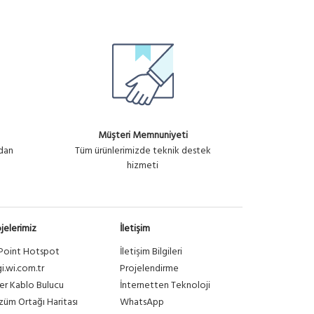
2,250.66₺ + KDV
Müşteri Memnuniyeti
ndan
Tüm ürünlerimizde teknik destek
hizmeti
jelerimiz
İletişim
Point Hotspot
İletişim Bilgileri
gi.wi.com.tr
Projelendirme
er Kablo Bulucu
İnternetten Teknoloji
üm Ortağı Haritası
WhatsApp