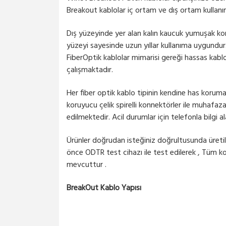
Breakout kablolar iç ortam ve dış ortam kullanı
Dış yüzeyinde yer alan kalın kaucuk yumuşak kor
yüzeyi sayesinde uzun yıllar kullanıma uygundur
FiberOptik kablolar mimarisi gereği hassas kabl
çalışmaktadır.
Her fiber optik kablo tipinin kendine has koruma
koruyucu çelik spirelli konnektörler ile muhafaz
edilmektedir. Acil durumlar için telefonla bilgi ala
Ürünler doğrudan isteğiniz doğrultusunda üretil
önce ODTR test cihazı ile test edilerek , Tüm k
mevcuttur .
BreakOut Kablo Yapısı