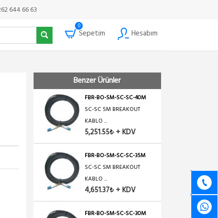
KABLO ...
262 644 66 63
6,501.92₺ + KDV
0
Sepetim
Hesabım
FBR-BO-SM-SC-SC-50M
SC-SC SM BREAKOUT
KABLO ...
5,376.58₺ + KDV
Benzer Ürünler
FBR-BO-SM-SC-SC-40M
SC-SC SM BREAKOUT
KABLO ...
5,251.55₺ + KDV
FBR-BO-SM-SC-SC-35M
SC-SC SM BREAKOUT
KABLO ...
4,651.37₺ + KDV
FBR-BO-SM-SC-SC-30M