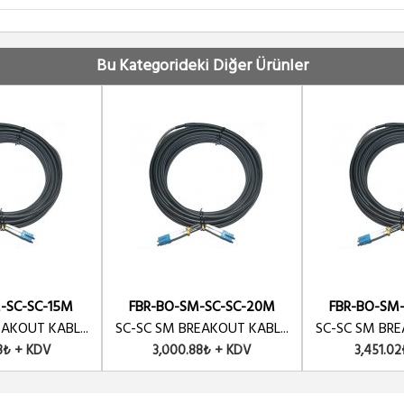
Ürün No : U1342
TCHCORD 40 MT
Bu Kategorideki Diğer Ürünler
Ürün No : U1341
TCHCORD 35 MT
Ürün No : U1340
TCHCORD 30 MT
Ürün No : U1339
TCHCORD 25 MT
-SC-SC-15M
FBR-BO-SM-SC-SC-20M
FBR-BO-SM
Ürün No : U1338
TCHCORD 20 MT
AKOUT KABL...
SC-SC SM BREAKOUT KABL...
SC-SC SM BRE
8₺ + KDV
3,000.88₺ + KDV
3,451.0
Ürün No : U1337
TCHCORD 20 MT