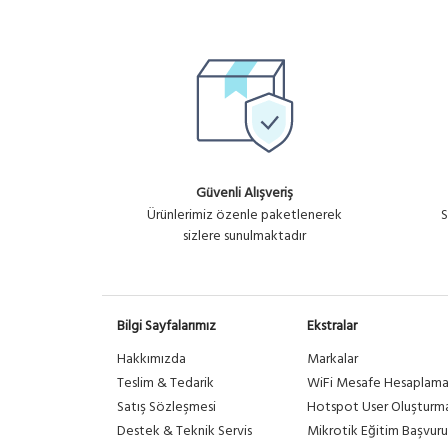
FBR-BO-SM-SC-SC-10M
SC-SC SM BREAKOUT KABLO PA
Güvenli Alışveriş
Ürünlerimiz özenle paketlenerek
S
sizlere sunulmaktadır
Bilgi Sayfalarımız
Ekstralar
Hakkımızda
Markalar
Teslim & Tedarik
WiFi Mesafe Hesaplam
Satış Sözleşmesi
Hotspot User Oluşturm
Destek & Teknik Servis
Mikrotik Eğitim Başvuru