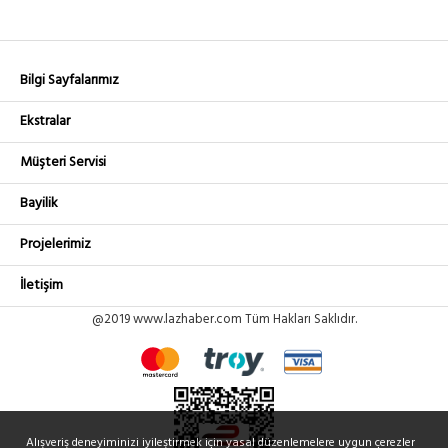
: U1337
PATCHCORD 20 MT
+ KDV
FBR-BO-SM-SC-SC-10M
Ürün No
Bilgi Sayfalarımız
2,250.66₺
SC-SC SM BREAKOUT KABLO
: U1336
PATCHCORD 10 MT
+ KDV
Ekstralar
Müşteri Servisi
Bayilik
Projelerimiz
İletişim
@2019 www.lazhaber.com Tüm Hakları Saklıdır.
Alışveriş deneyiminizi iyileştirmek için yasal düzenlemelere uygun çerezler