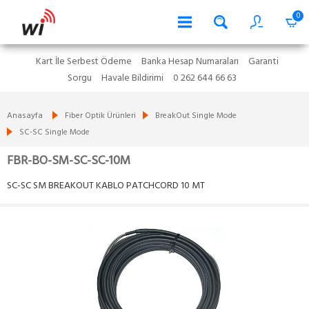
0
Kart İle Serbest Ödeme
Banka Hesap Numaraları
Garanti
Sorgu
Havale Bildirimi
0 262 644 66 63
Anasayfa
Fiber Optik Ürünleri
BreakOut Single Mode
SC-SC Single Mode
FBR-BO-SM-SC-SC-10M
SC-SC SM BREAKOUT KABLO PATCHCORD 10 MT