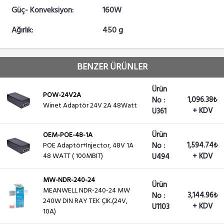
Güç- Konveksiyon:
160W
Ağırlık:
450 g
BENZER ÜRÜNLER
Ürün
POW-24V2A
1,096.38₺
No :
Winet Adaptör 24V 2A 48Watt
+ KDV
U361
Ürün
OEM-POE-48-1A
1,594.74₺
POE Adaptör+Injector, 48V 1A
No :
48 WATT ( 100MBIT)
+ KDV
U494
MW-NDR-240-24
Ürün
MEANWELL NDR-240-24 MW
3,144.96₺
No :
240W DIN RAY TEK ÇIK.(24V,
+ KDV
U1103
10A)