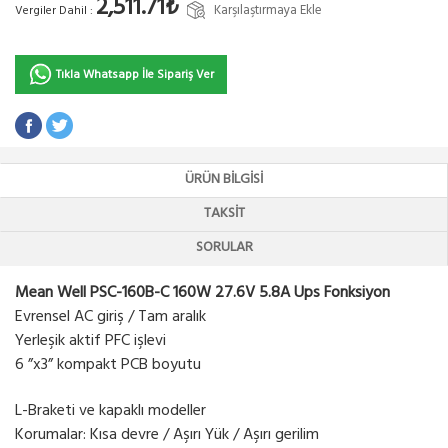
2,511.71₺
Karşılaştırmaya Ekle
Vergiler Dahil :
Tıkla Whatsapp İle Sipariş Ver
ÜRÜN BILGISI
TAKSIT
SORULAR
Mean Well PSC-160B-C 160W 27.6V 5.8A Ups Fonksiyon
Evrensel AC giriş / Tam aralık
Yerleşik aktif PFC işlevi
6 ”x3” kompakt PCB boyutu
L-Braketi ve kapaklı modeller
Korumalar: Kısa devre / Aşırı Yük / Aşırı gerilim