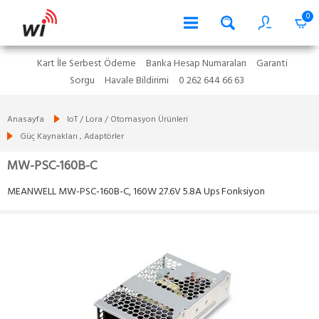
0
Kart İle Serbest Ödeme
Banka Hesap Numaraları
Garanti
Sorgu
Havale Bildirimi
0 262 644 66 63
Anasayfa
IoT / Lora / Otomasyon Ürünleri
Güç Kaynakları , Adaptörler
MW-PSC-160B-C
MEANWELL MW-PSC-160B-C, 160W 27.6V 5.8A Ups Fonksiyon