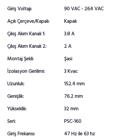
Giriş Voltajı:
90 VAC - 264 VAC
Açık Çerçeve/Kapalı:
Kapalı
Çıkış Akım Kanalı 1:
3.8 A
Çıkış Akım Kanalı 2:
2 A
Montaj Şekli:
Şasi
İzolasyon Gerilimi:
3 Kvac
Uzunluk:
152.4 mm
Genişlik:
76.2 mm
Yükseklik:
32 mm
Seri:
PSC-160
Giriş Frekansı:
47 Hz ile 63 hz