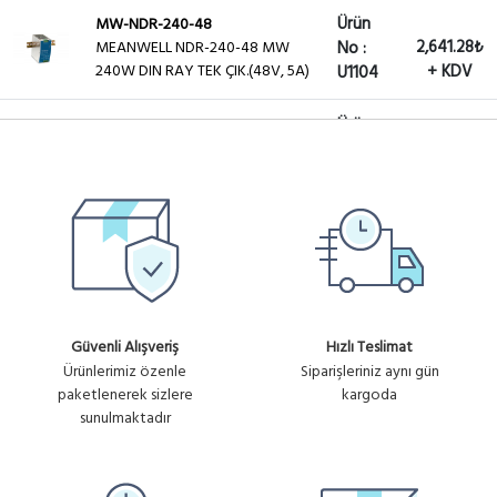
Ürün
MW-NDR-240-48
2,641.28₺
MEANWELL NDR-240-48 MW
No :
240W DIN RAY TEK ÇIK.(48V, 5A)
+ KDV
U1104
Ürün
MW-RSP-320-24
3,144.96₺
MEANWELL RSP-320-24 MW
No :
320W TEK ÇIK.(24V-13A)
+ KDV
U1105
Ürün
MW-RSP-200-48
282.61₺
Mean Well RSP-200-48 48V
No :
+ KDV
4.2A Güç Kaynağı
U1125
Güvenli Alışveriş
Hızlı Teslimat
Ürünlerimiz özenle
Siparişleriniz aynı gün
paketlenerek sizlere
kargoda
sunulmaktadır