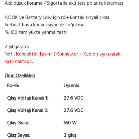
Akü düşük koruma / Sigorta ile akü ters polarite koruması
AC OK ve Battery Low için röle kontak sinyali çıkışı
Serbest hava konveksiyon ile soğutma
% 100 tam yükte yanma testi
2 yıl garanti
Not :
Konnektör Takımı ( Konnektor + Kablo ) ayrı olarak
satılmaktadır.
Ürün Özellikleri
RoHS:
Uyumlu
Çıkış Voltajı Kanalı 1:
27.6 VDC
Çıkış Voltajı Kanal 2:
27.6 VDC
Çıkış Gücü:
160 W
Çıkış Sayısı:
2 çıkış