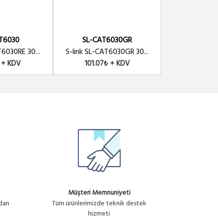
T6030
SL-CAT6030GR
SL-CAT
T6030RE 30...
S-link SL-CAT6030GR 30...
S-link SL-CAT
 + KDV
101.07₺ + KDV
101.07₺
Müşteri Memnuniyeti
ndan
Tüm ürünlerimizde teknik destek
hizmeti