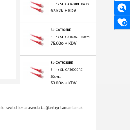
S-link SL-CAT601RE 1m Kı...
67.52₺ + KDV
0
SL-CAT606RE
S-link SL-CAT606RE 60cm ...
75.02₺ + KDV
SL-CAT6030RE
S-link SL-CAT6030RE
30cm...
53.00₺ + KDV
SL-CAT605RE
S-link SL-CAT605RE 5m Kı...
ar ile switchler arasında bağlantıyı tamamlamak
200.06₺ + KDV