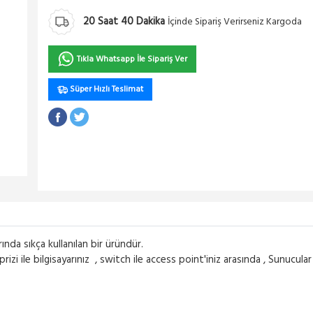
20
Saat
40
Dakika
İçinde Sipariş Verirseniz Kargoda
Tıkla Whatsapp İle Sipariş Ver
Süper Hızlı Teslimat
nda sıkça kullanılan bir üründür.
izi ile bilgisayarınız , switch ile access point'iniz arasında , Sunucul