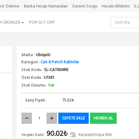
best Ödeme
Banka Hesap Numaraları
Garanti Sorgu
Havale Bildirimi
0 
R ÜRÜNLER
PON OLT-ONT
Marka :
Ubiquiti
Kategori :
Cat-6 Patch Kablolar
Stok Kodu :
SL-CAT606RE
Özel Kodu :
U1361
Stok Durumu :
Var
Satış Fiyatı
75.02₺
SEPETE EKLE
HEMEN AL
90.02₺
Karşılaştırmaya Ekle
Vergiler Dahil :