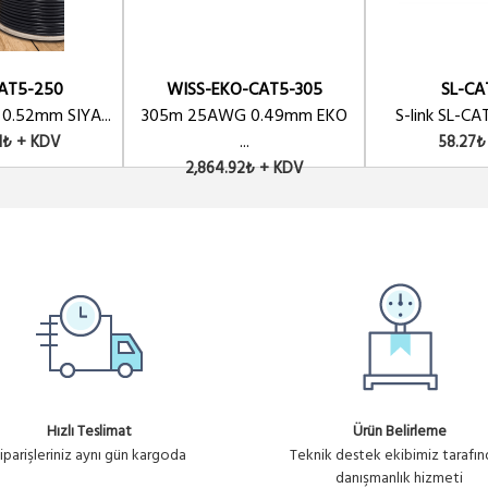
AT5-250
WISS-EKO-CAT5-305
SL-CA
.52mm SIYA...
305m 25AWG 0.49mm EKO
S-link SL-CA
...
1₺ + KDV
58.27₺
2,864.92₺ + KDV
Hızlı Teslimat
Ürün Belirleme
iparişleriniz aynı gün kargoda
Teknik destek ekibimiz tarafı
danışmanlık hizmeti