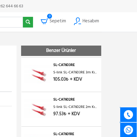
S-link SL-CAT6030RE
262 644 66 63
30cm...
53.00₺ + KDV
0
Sepetim
Hesabım
SL-CAT605RE
S-link SL-CAT605RE 5m Kı...
200.06₺ + KDV
Benzer Ürünler
SL-CAT603RE
S-link SL-CAT603RE 3m Kı...
105.03₺ + KDV
SL-CAT602RE
S-link SL-CAT602RE 2m Kı...
97.53₺ + KDV
SL-CAT601RE