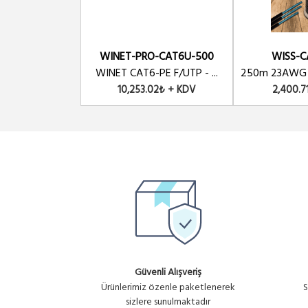
WINET-PRO-CAT6U-500
WISS-C
WINET CAT6-PE F/UTP - ...
250m 23AWG 0
10,253.02₺ + KDV
2,400.7
Güvenli Alışveriş
Ürünlerimiz özenle paketlenerek
S
sizlere sunulmaktadır