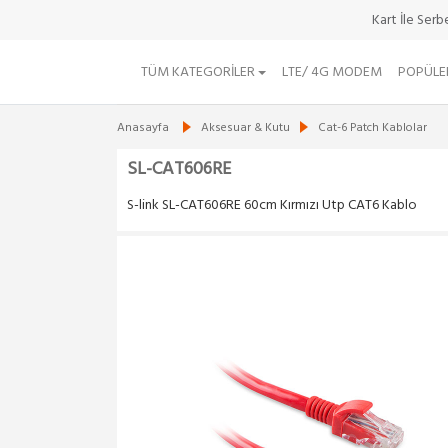
Kart İle Ser
TÜM KATEGORILER
LTE/ 4G MODEM
POPÜLE
Anasayfa
Aksesuar & Kutu
Cat-6 Patch Kablolar
SL-CAT606RE
S-link SL-CAT606RE 60cm Kırmızı Utp CAT6 Kablo