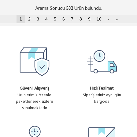
Arama Sonucu
Ürün bulundu.
532
1
2
3
4
5
6
7
8
9
10
›
»
Güvenli Alışveriş
Hızlı Teslimat
Ürünlerimiz özenle
Siparişleriniz aynı gün
paketlenerek sizlere
kargoda
sunulmaktadır