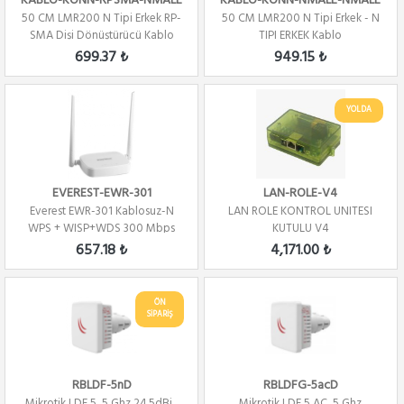
KABLO-KONN-RPSMA-NMALE
KABLO-KONN-NMALE-NMALE
50 CM LMR200 N Tipi Erkek RP-
50 CM LMR200 N Tipi Erkek - N
SMA Dişi Dönüştürücü Kablo
TIPI ERKEK Kablo
699.37 ₺
949.15 ₺
YOLDA
EVEREST-EWR-301
LAN-ROLE-V4
Everest EWR-301 Kablosuz-N
LAN ROLE KONTROL UNITESI
WPS + WISP+WDS 300 Mbps
KUTULU V4
Repeater+Access...
657.18 ₺
4,171.00 ₺
ÖN
SİPARİŞ
RBLDF-5nD
RBLDFG-5acD
Mikrotik LDF 5, 5 Ghz 24.5dBi ,
Mikrotik LDF 5 AC, 5 Ghz