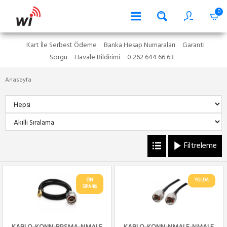
0
Kart İle Serbest Ödeme
Banka Hesap Numaraları
Garanti
Sorgu
Havale Bildirimi
0 262 644 66 63
Anasayfa
Filtreleme
ÖN
YOLDA
SİPARİŞ