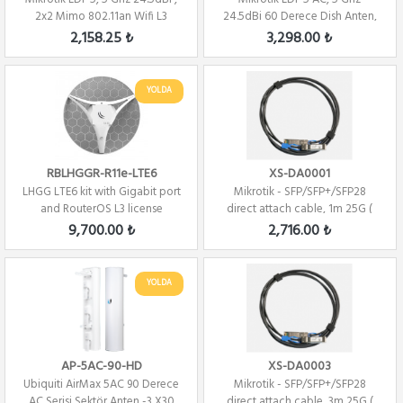
2x2 Mimo 802.11an Wifi L3
24.5dBi 60 Derece Dish Anten,
2x2 802.11A...
2,158.25 ₺
3,298.00 ₺
YOLDA
RBLHGGR-R11e-LTE6
XS-DA0001
LHGG LTE6 kit with Gigabit port
Mikrotik - SFP/SFP+/SFP28
and RouterOS L3 license
direct attach cable, 1m 25G (
Direct At...
9,700.00 ₺
2,716.00 ₺
YOLDA
AP-5AC-90-HD
XS-DA0003
Ubiquiti AirMax 5AC 90 Derece
Mikrotik - SFP/SFP+/SFP28
AC Serisi Sektör Anten -3 X30
direct attach cable, 3m 25G (