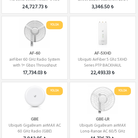
DERECE
Direct At...
24,727.73 ₺
3,346.50 ₺
YOLDA
AF-60
AF-5XHD
airFiber 60 GHz Radio System
Ubiquiti AirFiber 5 Ghz 5XHD
with 1+ Gbps Throughput
Series PTP BACKHAUL
17,734.03 ₺
22,493.33 ₺
YOLDA
YOLDA
GBE
GBE-LR
Ubiquiti GigaBeam airMAX AC
Ubiquiti GigaBeam airMAX
60 GHz Radio (GBE)
Long-Range AC 60/5 GHz
Radio (GBE-LR)