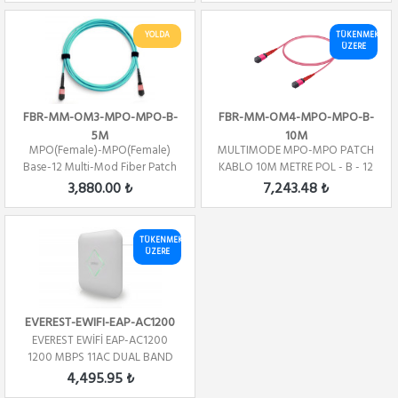
YOLDA
TÜKENMEK
ÜZERE
FBR-MM-OM3-MPO-MPO-B-
FBR-MM-OM4-MPO-MPO-B-
5M
10M
MPO(Female)-MPO(Female)
MULTIMODE MPO-MPO PATCH
Base-12 Multi-Mod Fiber Patch
KABLO 10M METRE POL - B - 12
Cord OM3 Pol...
CORE
3,880.00 ₺
7,243.48 ₺
TÜKENMEK
ÜZERE
EVEREST-EWIFI-EAP-AC1200
EVEREST EWİFİ EAP-AC1200
1200 MBPS 11AC DUAL BAND
TAVAN KABLOSUZ R...
4,495.95 ₺