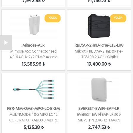
7,942.85 ₺
14,736.73 ₺
YOLDA
YOLDA
Mimosa-A5x
RBLtAP-2HnD-R11e-LTE-LR8
Mimosa A5x Connectorized
Mikrotik RBLtAP-2HnD&R11e-
4.9-6.4GHz 2x2 PTMP Access
LTE&LR8 2.4Ghz Gigibit
Point
Ethernet Portu Lo...
15,585.96 ₺
19,400.00 ₺
FBR-MM-OM3-MPO-LC-B-3M
EVEREST-EWIFI-EAP-LR
MULTIMODE 40G MPO LC 12
EVEREST EWİFİ EAP-LR 300
CORE PATCH KABLO 3 METRE
MBPS 11N 2.4GHZ TAVAN
POL - B
KABLOSUZ ROUTER ACC...
5,125.38 ₺
2,747.53 ₺