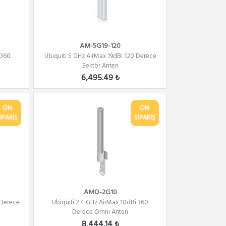
AM-5G19-120
 360
Ubiquiti 5 GHz AirMax 19dBi 120 Derece
Sektör Anten
6,495.49 ₺
ÖN
ÖN
İPARİŞ
SİPARİŞ
AMO-2G10
 Derece
Ubiquiti 2.4 GHz AirMax 10dBi 360
Derece Omni Anten
8,444.14 ₺