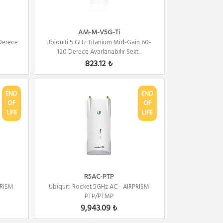
AM-M-V5G-Ti
 Derece
Ubiquiti 5 GHz Titanium Mid-Gain 60-
120 Derece Ayarlanabilir Sekt...
823.12 ₺
END
END
OF
OF
LIFE
LIFE
R5AC-PTP
PRISM
Ubiquiti Rocket 5GHz AC - AIRPRISM
PTP/PTMP
9,943.09 ₺