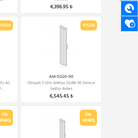
4,396.95 ₺
YOLDA
YOLDA
0
AM-5G20-90
Ghz AC
Ubiquiti 5 GHz AirMax 20dBi 90 Derece
..
Sektör Anten
6,545.45 ₺
ÖN
ÖN
İPARİŞ
SİPARİŞ