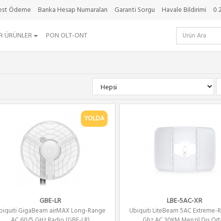
best Ödeme
Banka Hesap Numaraları
Garanti Sorgu
Havale Bildirimi
0 
R ÜRÜNLER
PON OLT-ONT
YOLDA
GBE-LR
LBE-5AC-XR
biquiti GigaBeam airMAX Long-Range
Ubiquiti LiteBeam 5AC Extreme-
AC 60/5 GHz Radio (GBE-LR)
Ghz AC 30KM Menzil Dış Orta.