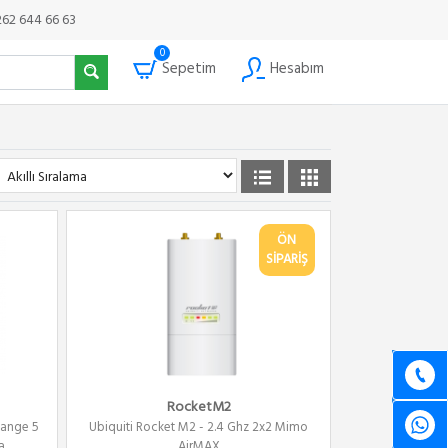
262 644 66 63
0
Sepetim
Hesabım
ÖN
SİPARİŞ
RocketM2
Range 5
Ubiquiti Rocket M2 - 2.4 Ghz 2x2 Mimo
..
AirMAX