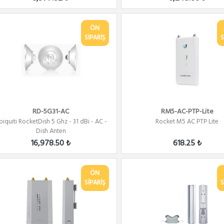
ÖN
SİPARİŞ
S
RD-5G31-AC
RM5-AC-PTP-Lite
biquiti RocketDish 5 Ghz - 31 dBi - AC -
Rocket M5 AC PTP Lite
Dish Anten
16,978.50 ₺
618.25 ₺
ÖN
SİPARİŞ
S