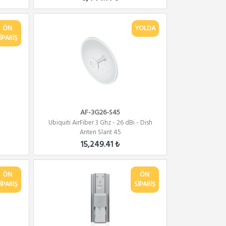
ÖN
YOLDA
İPARİŞ
AF-3G26-S45
Ubiquiti AirFiber 3 Ghz - 26 dBi - Dish
Anten Slant 45
15,249.41 ₺
ÖN
ÖN
İPARİŞ
SİPARİŞ