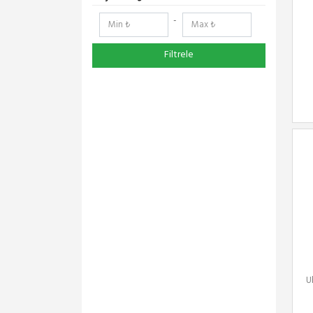
-
Filtrele
U