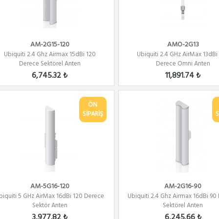
AM-2G15-120
AMO-2G13
Ubiquiti 2.4 Ghz Airmax 15dBi 120
Ubiquiti 2.4 GHz AirMax 13dBi
Derece Sektörel Anten
Derece Omni Anten
6,745.32 ₺
11,891.74 ₺
ÖN
SİPARİŞ
S
AM-5G16-120
AM-2G16-90
biquiti 5 GHz AirMax 16dBi 120 Derece
Ubiquiti 2.4 Ghz Airmax 16dBi 90
Sektör Anten
Sektörel Anten
3,977.82 ₺
6,245.66 ₺