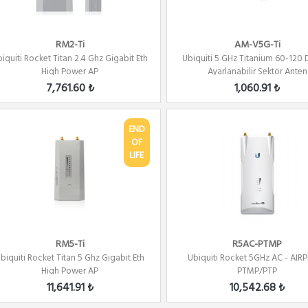
RM2-Ti
AM-V5G-Ti
iquiti Rocket Titan 2.4 Ghz Gigabit Eth
Ubiquiti 5 GHz Titanium 60-120
High Power AP
Ayarlanabilir Sektör Anten
7,761.60 ₺
1,060.91 ₺
END
OF
LIFE
RM5-Ti
R5AC-PTMP
biquiti Rocket Titan 5 Ghz Gigabit Eth
Ubiquiti Rocket 5GHz AC - AIR
High Power AP
PTMP/PTP
11,641.91 ₺
10,542.68 ₺