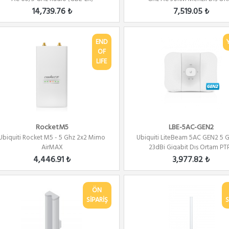
14,739.76 ₺
7,519.05 ₺
END
OF
LIFE
RocketM5
LBE-5AC-GEN2
Ubiquiti Rocket M5 - 5 Ghz 2x2 Mimo
Ubiquiti LiteBeam 5AC GEN2 5 
AirMAX
23dBi Gigabit Dış Ortam PTP.
4,446.91 ₺
3,977.82 ₺
ÖN
SİPARİŞ
S