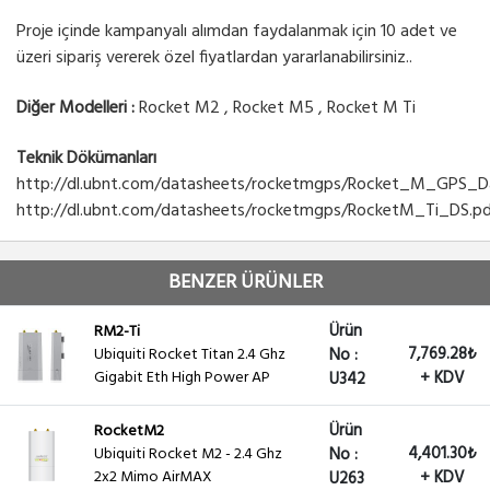
Proje içinde kampanyalı alımdan faydalanmak için 10 adet ve
üzeri sipariş vererek özel fiyatlardan yararlanabilirsiniz..
Diğer Modelleri :
Rocket M2 , Rocket M5 , Rocket M Ti
Teknik Dökümanları
http://dl.ubnt.com/datasheets/rocketmgps/Rocket_M_GPS_D
http://dl.ubnt.com/datasheets/rocketmgps/RocketM_Ti_DS.p
BENZER ÜRÜNLER
Ürün
RM2-Ti
7,769.28₺
Ubiquiti Rocket Titan 2.4 Ghz
No :
Gigabit Eth High Power AP
+ KDV
U342
Ürün
RocketM2
4,401.30₺
Ubiquiti Rocket M2 - 2.4 Ghz
No :
2x2 Mimo AirMAX
+ KDV
U263